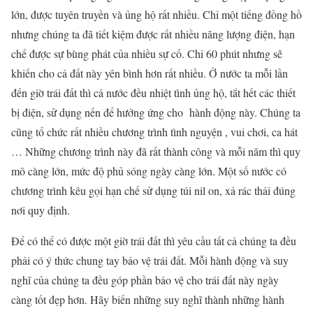
lớn, được tuyên truyền và ủng hộ rất nhiều. Chỉ một tiếng đồng hồ
nhưng chúng ta đã tiết kiệm được rất nhiều năng lượng điện, hạn
chế được sự bùng phát của nhiều sự cố. Chỉ 60 phút nhưng sẽ
khiến cho cả đất này yên bình hơn rất nhiều. Ở nước ta mỗi lần
đến giờ trái đất thì cả nước đều nhiệt tình ủng hộ, tắt hết các thiết
bị điện, sử dụng nến để hưởng ứng cho hành động này. Chúng ta
cũng tổ chức rất nhiều chương trình tình nguyện , vui chơi, ca hát
… Những chương trình này đã rất thành công và mỗi năm thì quy
mô càng lớn, mức độ phủ sóng ngày càng lớn. Một số nước có
chương trình kêu gọi hạn chế sử dụng túi nil on, xả rác thải đúng
nơi quy định.
Để có thể có được một giờ trái đất thì yêu cầu tất cả chúng ta đều
phải có ý thức chung tay bảo vệ trái đất. Mỗi hành động và suy
nghĩ của chúng ta đều góp phần bảo vệ cho trái đất này ngày
càng tốt đẹp hơn. Hãy biến những suy nghĩ thành những hành