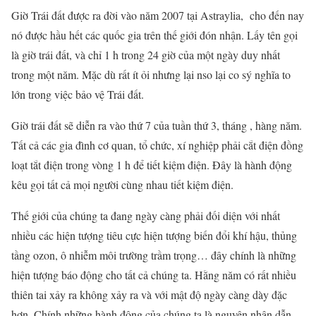
Giờ Trái đất được ra đời vào năm 2007 tại Astraylia, cho đến nay
nó được hầu hết các quốc gia trên thế giới đón nhận. Lấy tên gọi
là giờ trái đất, và chỉ 1 h trong 24 giờ của một ngày duy nhất
trong một năm. Mặc dù rất ít ỏi nhưng lại nso lại co sý nghĩa to
lớn trong việc bảo vệ Trái đất.
Giờ trái đất sẽ diễn ra vào thứ 7 của tuần thứ 3, tháng , hàng năm.
Tất cả các gia đình cơ quan, tổ chức, xí nghiệp phải cắt điện đồng
loạt tắt điện trong vòng 1 h để tiết kiệm điện. Đây là hành động
kêu gọi tất cả mọi người cùng nhau tiết kiệm điện.
Thế giới của chúng ta đang ngày càng phải đối diện với nhất
nhiều các hiện tượng tiêu cực hiện tượng biến đổi khí hậu, thủng
tầng ozon, ô nhiễm môi trường trầm trọng… đây chính là những
hiện tượng báo động cho tất cả chúng ta. Hằng năm có rất nhiều
thiên tai xảy ra không xảy ra và với mật độ ngày càng dày đặc
hơn. Chính những hành động của chúng ta là nguyên nhân dẫn