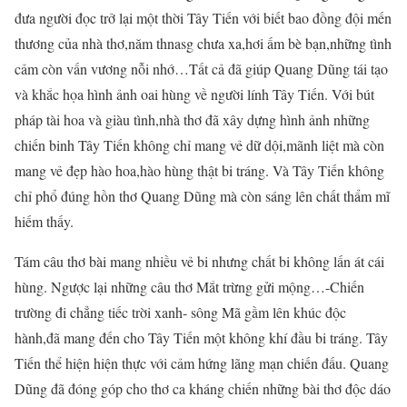
đưa người đọc trở lại một thời Tây Tiến với biết bao đồng đội mến
thương của nhà thơ,năm thnasg chưa xa,hơi ấm bè bạn,những tình
cảm còn vấn vương nỗi nhớ…Tất cả đã giúp Quang Dũng tái tạo
và khắc họa hình ảnh oai hùng về người lính Tây Tiến. Với bút
pháp tài hoa và giàu tình,nhà thơ đã xây dựng hình ảnh những
chiến binh Tây Tiến không chỉ mang vẻ dữ dội,mãnh liệt mà còn
mang vẻ đẹp hào hoa,hào hùng thật bi tráng. Và Tây Tiến không
chỉ phổ đúng hồn thơ Quang Dũng mà còn sáng lên chất thẩm mĩ
hiếm thấy.
Tám câu thơ bài mang nhiều vẻ bi nhưng chất bi không lấn át cái
hùng. Ngược lại những câu thơ Mắt trừng gửi mộng…-Chiến
trường đi chẳng tiếc trời xanh- sông Mã gầm lên khúc độc
hành,đã mang đến cho Tây Tiến một không khí đầu bi tráng. Tây
Tiến thể hiện hiện thực với cảm hứng lãng mạn chiến đấu. Quang
Dũng đã đóng góp cho thơ ca kháng chiến những bài thơ độc dáo