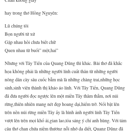
hay trong thơ Hồng Nguyên:
Lũ chúng tôi
Bọn người tứ xứ
Gặp nhau hồi chưa biết chữ
Quen nhau từ buổi” một,hai”
Nhưng với Tây Tiến của Quang Dũng thì khác. Bài thơ đã khắc
họa không phải là những người lính cuất thân từ những người
nông dân cày sâu cuốc bẫm mà là những chàng trai,những học
sinh,sinh viên thành thị kháo áo lính. Với Tây Tiến, Quang Dũng
đã đưa người đọc ngược lên một miền Tây thăm thẳm, nơi núi
rừng,thiên nhiên mang nét đẹp hoang dại,hiểm trở. Nổi bật lên
trên nền núi rừng miền Tây ấy là hình ảnh người lính Tây Tiến
vượt lên trên mọi khổ ải,gian lao,tỏa sáng ý chí anh hùng. Với tám
câu thơ chan chứa niềm thương nỗi nhớ da diết, Quang Dũng đã