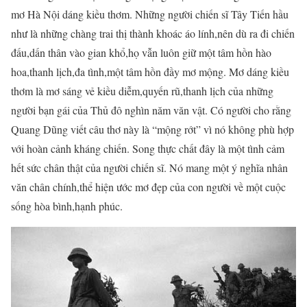
mơ Hà Nội dáng kiều thơm. Những người chiến sĩ Tây Tiến hầu
như là những chàng trai thị thành khoác áo lính,nên dù ra đi chiến
đấu,dấn thân vào gian khổ,họ vẫn luôn giữ một tâm hồn hào
hoa,thanh lịch,đa tình,một tâm hồn đầy mơ mộng. Mơ dáng kiều
thơm là mơ sáng vẻ kiều diễm,quyến rũ,thanh lịch của những
người bạn gái của Thủ đô nghìn năm văn vật. Có người cho rằng
Quang Dũng viết câu thơ này là “mộng rớt” vì nó không phù hợp
với hoàn cảnh kháng chiến. Song thực chất đây là một tình cảm
hết sức chân thật của người chiến sĩ. Nó mang một ý nghĩa nhân
văn chân chính,thể hiện ước mơ đẹp của con người về một cuộc
sống hòa bình,hạnh phúc.