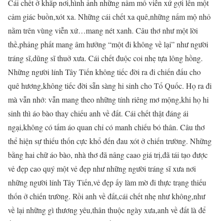
Cái chết ở khắp nơi,hình ảnh những nấm mồ viễn xứ gợi lên một
cảm giác buồn,xót xa. Những cái chết xa quê,những nấm mộ nhỏ
nằm trên vùng viễn xứ…mang nét xanh. Câu thơ như một lời
thề,phảng phất mang âm hưởng “một đi không về lại” như người
tráng sĩ,dũng sĩ thuở xưa. Cái chết đuộc coi nhẹ tựa lông hồng.
Những người lính Tây Tiến không tiếc đời ra đi chiến đấu cho
quê hương,không tiếc đời sẵn sàng hi sinh cho Tổ Quốc. Họ ra đi
mà vẫn nhớ: vẫn mang theo những tính riêng mơ mộng,khi họ hi
sinh thì áo bào thay chiếu anh về đất. Cái chết thật đáng ái
ngại,không có tấm áo quan chỉ có manh chiếu bó thân. Câu thơ
thể hiện sự thiếu thốn cực khổ đến đau xót ở chiến trường. Những
bằng hai chữ áo bào, nhà thơ đã nâng caao giá trị,đã tái tạo được
vẻ đẹp cao quý một vẻ đẹp như những người tráng sĩ xưa nơi
những người lính Tây Tiến,vẻ đẹp ấy làm mờ đi thực trạng thiếu
thốn ở chiến trường. Rồi anh về đất,cái chết nhẹ như không,như
về lại những gì thương yêu,thân thuộc ngày xưa,anh về đất là để