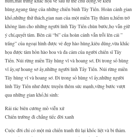
hùm,mắt trừng khắc họa về sâu tư thế chủ động,vẻ kiêu
hùng,ngang tàng của những chiến binh Tây Tiến. Hoàn cảnh gian
khổ,những thử thách,gian nan của một miền Tây thâm u,hiểm trở
không làm cho những người lính Tây Tiến chùn bước,họ vẫn giữ
ý chí,quyết tâm. Bên cái “bi” của hoàn cảnh vẫn trỗi lên cái ”
trắng” của ngoại hình được vẻ đẹp hào hùng,kiêu dũng,vừa khắc
họa được tâm hồn hào hoa và đa cảm của người chiến sĩ Tây
Tiến. Núi rừng miền Tây hùng vĩ và hoang sơ, Đi trong số hùng
vĩ ấy,sự hoang sơ ấy,những người lính Tấy Tiến. Núi rừng miền
Tây hùng vĩ và hoang sơ. Đi trong số hùng vĩ ấy,những người
lính Tây Tiến như được truyền thêm sức mạnh,vững bước vượt
qua những gian khổ,hi sinh:
Rải rác biên cương mồ viễn xứ
Chiến trường đi chẳng tiếc đời xanh
Cuộc đời chỉ có một mà chiến tranh thì lại khốc liệt và bi thảm.