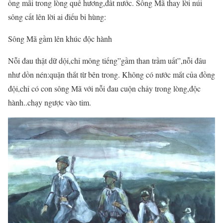
ống mãi trong lòng quê hương,đất nước. Sông Mã thay lời núi
sông cất lên lời ai điếu bi hùng:
Sông Mã gầm lên khúc độc hành
Nỗi đau thật dữ dội,chỉ mông tiếng”gầm than trầm uất”,nỗi đâu
như dồn nén:quặn thắt từ bên trong. Không có nước mắt của đồng
đội,chỉ có con sông Mã với nỗi đau cuộn chảy trong lòng,độc
hành..chạy ngược vào tim.