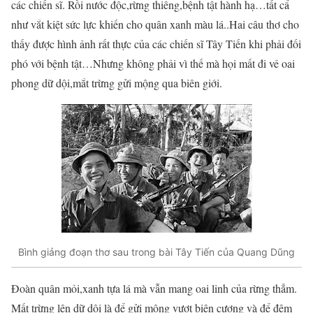
các chiến sĩ. Rồi nước độc,rừng thiêng,bệnh tật hành hạ…tất cẩ
như vắt kiệt sức lực khiến cho quân xanh màu lá..Hai câu thơ cho
thấy được hình ảnh rất thực của các chiến sĩ Tây Tiến khi phải đối
phó với bệnh tật…Nhưng không phải vì thế mà họi mất đi vẻ oai
phong dữ dội,mắt trừng gửi mộng qua biên giới.
Bình giảng đoạn thơ sau trong bài Tây Tiến của Quang Dũng
Đoàn quân mỏi,xanh tựa lá mà vẫn mang oai linh của rừng thẳm.
Mất trừng lên dữ dội là để gửi mộng vượt biên cương và để đêm