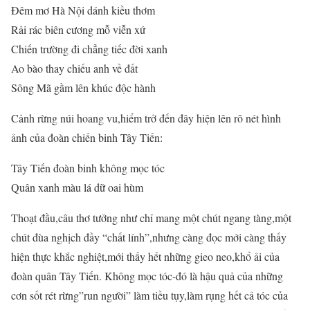
Đêm mơ Hà Nội dánh kiều thơm
Rải rác biên cương mỗ viễn xứ
Chiến trường đi chẳng tiếc đời xanh
Ao bào thay chiếu anh về đất
Sông Mã gầm lên khúc độc hành
Cảnh rừng núi hoang vu,hiểm trở đến đây hiện lên rõ nét hình
ảnh của đoàn chiến binh Tây Tiến:
Tây Tiến đoàn binh không mọc tóc
Quân xanh màu lá dữ oai hùm
Thoạt đầu,câu thơ tưởng như chỉ mang một chút ngang tàng,một
chút đùa nghịch đầy “chất lính”,nhưng càng đọc mới càng thấy
hiện thực khắc nghiệt,mới thấy hết những gieo neo,khổ ải của
đoàn quân Tây Tiến. Không mọc tóc-đó là hậu quả của những
cơn sốt rét rừng”run người” làm tiều tụy,làm rụng hết cả tóc của