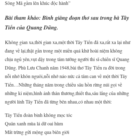
Sông Mã gầm lên khúc độc hành”
Bài tham khảo: Bình giảng đoạn thơ sau trong bà Tây
Tiến của Quang Dũng.
Không gian xa,thời gian xa,một thời Tây Tiến đã xa,rất xa lại như
đang về lại,thật gần trong một miền quá khứ hoài niệm không
chịu ngủ yên,vụt dậy trong tâm tưởng người thi sĩ-chiến sĩ Quang
Dũng. Phù Lưu Chanh năm 1948,bài thơ Tây Tiến ra đời trong
nỗi nhớ khôn nguôi,nỗi nhớ náo nức cả tâm can về một thời Tây
Tiến…Những tháng năm trong chiều sâu hồn rừng núi gọi về
những kỉ niệm,hình ảnh thân thương,thiết tha,sâu lắng của những
người lính Tây Tiến đã từng bên nhau,có nhau một thời:
Tây Tiến đoàn binh không mọc tóc
Quân xanh mùa lá dữ oai hùm
Mắt trừng gửi mộng qua biên giới