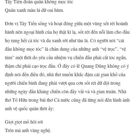
Tây Tiến đoàn quân không mọc tóc
Quân xanh màu lá dữ oai hùm.
Đơn vị Tây Tiến sống và hoạt động giữa một vùng sốt rét hoành
hành nên ngoại hình của họ thật kì lạ, sốt rét đến nỗi làm cho đầu
họ rụng hết cả tóc và da xanh rớt như tàu lá. Có người nói “cái
đầu không mọc tóc” là chân dung của những anh “vệ trọc”, “vệ
túm” một thời do yêu cầu nhiệm vụ chiến đấu phải cắt tóc ngắn,
thậm chí phải cạo trọc đầu. Ở đây có lẽ Quang Dũng không có ý
định nói đến điều đó, nhà thơ muốn khắc đậm cái gian khổ của
người chiến binh đang phải vượt qua cơn sốt rét dữ dội trong
những ngày đầu kháng chiến còn đầy vất vả và gian truân. Nhà
thơ Tố Hữu trong bài thơ Cả nước cũng đã từng nói đến hình ảnh
anh vệ quốc quân thời ấy:
Giọt giọt mồ hôi rơi
Trên má anh vàng nghệ.