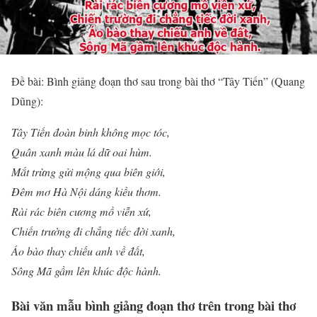
Đề bài: Bình giảng đoạn thơ sau trong bài thơ “Tây Tiến” (Quang
Dũng):
Tây Tiến đoàn binh không mọc tóc,
Quân xanh màu lá dữ oai hùm.
Mắt trừng gửi mộng qua biên giới,
Đêm mơ Hà Nội dáng kiều thơm.
Rài rác biên cương mồ viễn xứ,
Chiến trường đi chẳng tiếc đời xanh,
Áo bào thay chiếu anh về đất,
Sông Mã gầm lên khúc độc hành.
Bài văn mẫu bình giảng đoạn thơ trên trong bài thơ