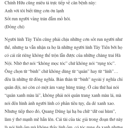
Chính Hữu cũng miêu tả trực tiếp về căn bệnh này:
Anh với tôi biết từng cơn ớn lạnh
Sốt run người vầng trán đẫm mồ hôi.
(Đồng chí)
Người lính Tây Tiến cũng phải chịu những cơn sốt run người như
thế, nhưng ta vẫn nhận ra họ là những người lính Tây Tiến bởi họ
có cái rất riêng không thể trộn lẫn được của những chàng trai Hà
Nội. Nhờ thơ nói “không mọc tóc” chứ không nói “rụng tóc”.
Ông chọn từ “binh” chứ không dùng từ “quân” hay từ “lính”…
đều là những từ đồng nghĩa. Bản thân từ “binh” ngoài ý nghĩa chỉ
quân đội, nó còn có một âm vang hùng tráng. Ở câu thứ hai nói
“quân xanh màu lá”, không phải nói quân trang xanh màu lá, mà
nói đến hình ảnh người lính có phần tiều tụy, da dẻ xanh xao.
Nhưng tiếp theo đó, Quang Dũng lại hạ ba chữ “dữ oai hùm”,
làm ý thơ mạnh mẽ hẳn lên. Cái tài của tác giả trong đoạn thơ này
là nói lính ốm mà không thấy lính ốm, có tóc rụng da xanh nhưng