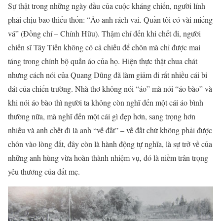
Sự thật trong những ngày đầu của cuộc kháng chiến, người lính
phải chịu bao thiếu thốn: “Áo anh rách vai. Quần tôi có vài miếng
vá” (Đồng chí – Chính Hữu). Thậm chí đến khi chết đi, người
chiến sĩ Tây Tiến không có cả chiếu để chôn mà chỉ được mai
táng trong chính bộ quần áo của họ. Hiện thực thật chua chát
nhưng cách nói của Quang Dũng đã làm giảm đi rất nhiều cái bi
đát của chiến trường. Nhà thơ không nói “áo” mà nói “áo bào” và
khi nói áo bào thì người ta không còn nghĩ đến một cái áo bình
thường nữa, mà nghĩ đến một cái gì đẹp hơn, sang trọng hơn
nhiều và anh chết đi là anh “về đất” – về đất chứ không phải được
chôn vào lòng đất, đây còn là hành động tự nghĩa, là sự trở về của
những anh hùng vừa hoàn thành nhiệm vụ, đó là niềm trân trọng
yêu thương của đất mẹ.