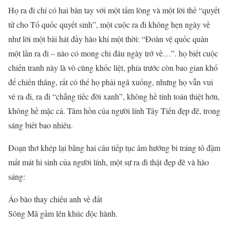
Họ ra đi chỉ có hai bàn tay với một tấm lòng và một lời thề “quyết
tử cho Tổ quốc quyết sinh”, một cuộc ra đi không hẹn ngày về
như lời một bài hát đầy hào khí một thời: “Đoàn vệ quốc quân
một lần ra đi – nào có mong chi đâu ngày trở về…”. họ biết cuộc
chiến tranh này là vô cùng khốc liệt, phía trước còn bao gian khổ
để chiến thắng, rất có thể họ phải ngã xuống, nhưng họ vẫn vui
vẻ ra đi, ra đi “chẳng tiếc đời xanh”, không hề tính toán thiệt hơn,
không hề mặc cả. Tâm hồn của người lính Tây Tiến đẹp đẽ, trong
sáng biết bao nhiêu.
Đoạn thơ khép lại bằng hai câu tiếp tục âm hưởng bi tráng tô đậm
mất mát hi sinh của người lính, một sự ra đi thật đẹp đẽ và hào
sáng:
Áo bào thay chiếu anh về đất
Sông Mã gầm lên khúc độc hành.