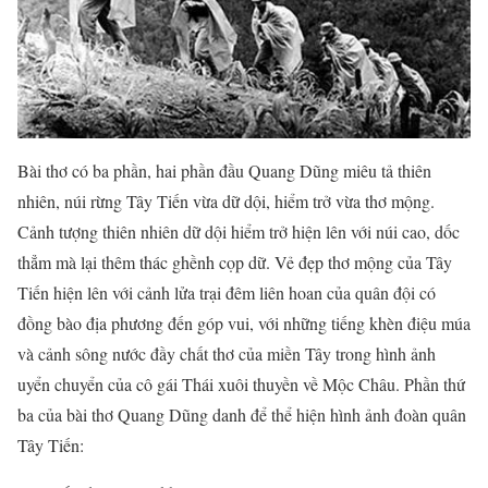
Bài thơ có ba phần, hai phần đầu Quang Dũng miêu tả thiên
nhiên, núi rừng Tây Tiến vừa dữ dội, hiểm trở vừa thơ mộng.
Cảnh tượng thiên nhiên dữ dội hiểm trở hiện lên với núi cao, dốc
thẳm mà lại thêm thác ghềnh cọp dữ. Vẻ đẹp thơ mộng của Tây
Tiến hiện lên với cảnh lửa trại đêm liên hoan của quân đội có
đồng bào địa phương đến góp vui, với những tiếng khèn điệu múa
và cảnh sông nước đầy chất thơ của miền Tây trong hình ảnh
uyển chuyển của cô gái Thái xuôi thuyền về Mộc Châu. Phần thứ
ba của bài thơ Quang Dũng danh để thể hiện hình ảnh đoàn quân
Tây Tiến: