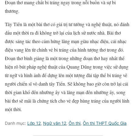
Đoạn thơ mang chất bi tráng ngay trong nỗi buồn và sự bi
thương.
Tây Tiến là một bài thơ có giá trị tư tưởng và nghệ thuật, nó đánh
dấu một thời ra đi không trở lại của lịch sử nước nhà. Bài thơ
được sáng tác theo cảm hứng lãng mạn giàu nhạc điệu, cái nhạc
điệu vang lên từ chính vẻ bi tráng của hình tượng thơ trong đó.
Đoạn thơ bình giảng là một trong những đoạn thơ hay nhất thể
hiện rõ bút pháp nghệ thuật của Quang Dũng trong việc sử dụng
từ ngữ và hình ảnh để dựng lên một tượng đài tập thể bi tráng về
người chiến sĩ vô danh tây Tiến. Sẽ không bao giờ còn trở lại cái
thời gian khổ đến nhường ấy và lãng mạn đến nhường ấy, song
bài thơ sẽ mãi là chứng tích cho vẻ đẹp hùng tráng của người lính
một thời.
Danh mục:
Lớp 12
,
Ngữ văn 12
,
Ôn thi
,
Ôn thi THPT Quốc Gia