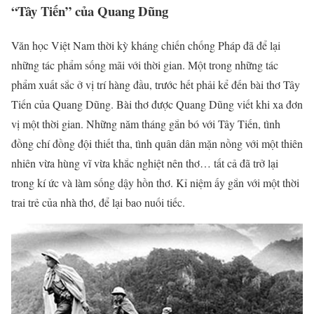
“Tây Tiến” của Quang Dũng
Văn học Việt Nam thời kỳ kháng chiến chống Pháp đã để lại
những tác phẩm sống mãi với thời gian. Một trong những tác
phẩm xuất sắc ở vị trí hàng đầu, trước hết phải kể đến bài thơ Tây
Tiến của Quang Dũng. Bài thơ được Quang Dũng viết khi xa đơn
vị một thời gian. Những năm tháng gắn bó với Tây Tiến, tình
đồng chí đồng đội thiết tha, tình quân dân mặn nồng với một thiên
nhiên vừa hùng vĩ vừa khắc nghiệt nên thơ… tất cả đã trở lại
trong kí ức và làm sống dậy hồn thơ. Kỉ niệm ấy gắn với một thời
trai trẻ của nhà thơ, để lại bao nuối tiếc.