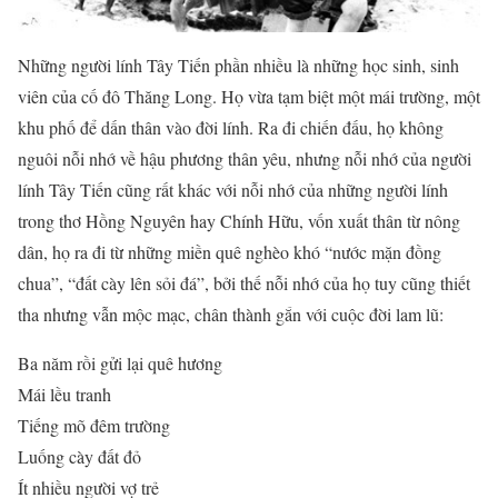
Những người lính Tây Tiến phần nhiều là những học sinh, sinh
viên của cố đô Thăng Long. Họ vừa tạm biệt một mái trường, một
khu phố để dấn thân vào đời lính. Ra đi chiến đấu, họ không
nguôi nỗi nhớ về hậu phương thân yêu, nhưng nỗi nhớ của người
lính Tây Tiến cũng rất khác với nỗi nhớ của những người lính
trong thơ Hồng Nguyên hay Chính Hữu, vốn xuất thân từ nông
dân, họ ra đi từ những miền quê nghèo khó “nước mặn đồng
chua”, “đất cày lên sỏi đá”, bởi thế nỗi nhớ của họ tuy cũng thiết
tha nhưng vẫn mộc mạc, chân thành gắn với cuộc đời lam lũ:
Ba năm rồi gửi lại quê hương
Mái lều tranh
Tiếng mõ đêm trường
Luống cày đất đỏ
Ít nhiều người vợ trẻ