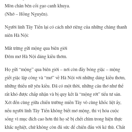
Mòn chân bên cối gạo canh khuya.
(Nhớ – Hồng Nguyên).
Người lính Tây Tiến lại có cách nhớ riêng của những chàng thanh
niên Hà Nội:
Mắt trừng gửi mộng qua biên giới
Đêm mơ Hà Nội dáng kiều thơm.
Họ gửi “mộng” qua biên giới – nơi còn đầy bóng giặc – mộng
giết giặc lập công và “mơ” về Hà Nội với những dáng kiều thơm,
những thiếu nữ yêu kiều. Đã có một thời, những câu thơ như thế
rất khó được chấp nhận và bị quy kết là “mộng rớt” tiểu tư sản.
Xét đến cùng giữa chiến trường miền Tây vô cùng khốc liệt ấy,
nếu người lính Tây Tiến không biết mơ mộng, thi vị hóa cuộc
sống vì mục đích cao hơn thì họ sẽ bị chết chìm trong hiện thực
khắc nghiệt, chứ không còn đủ sức để chiến đấu với kẻ thù. Chất