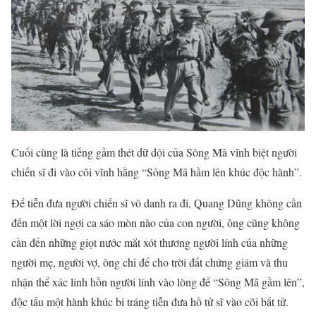
Cuối cùng là tiếng gầm thét dữ dội của Sông Mã vĩnh biệt người
chiến sĩ đi vào cõi vĩnh hằng “Sông Mã hầm lên khúc độc hành”.
Để tiễn đưa người chiến sĩ vô danh ra đi, Quang Dũng không cần
đến một lời ngợi ca sáo mòn nào của con người, ông cũng không
cần đến những giọt nước mắt xót thương người lính của những
người mẹ, người vợ, ông chỉ để cho trời đất chứng giám và thu
nhận thể xác linh hồn người lính vào lòng để “Sông Mã gầm lên”,
độc tấu một hành khúc bi tráng tiễn đưa hồ tử sĩ vào cõi bất tử.