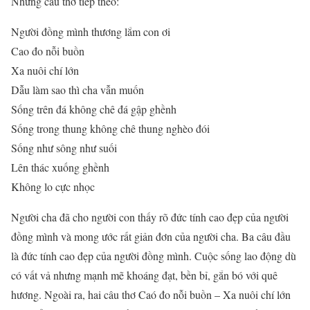
Những câu thơ tiếp theo:
Người đồng mình thương lắm con ơi
Cao đo nỗi buồn
Xa nuôi chí lớn
Dẫu làm sao thì cha vẫn muốn
Sống trên đá không chê đá gập ghềnh
Sống trong thung không chê thung nghèo đói
Sống như sông như suối
Lên thác xuống ghềnh
Không lo cực nhọc
Người cha đã cho người con thấy rõ đức tính cao đẹp của người
đồng mình và mong ước rất giản đơn của người cha. Ba câu đầu
là đức tính cao đẹp của người đồng mình. Cuộc sống lao động dù
có vất vả nhưng mạnh mẽ khoáng đạt, bền bỉ, gắn bó với quê
hương. Ngoài ra, hai câu thơ Caó đo nỗi buồn – Xa nuôi chí lớn