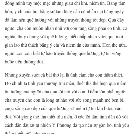
đồng mình tuy mộc mạc nhưng giàu chí khí, niềm tin. Bằng tâm
hồn, ý chí của họ, bằng sự lao động cần cù nhẫn nại hàng ngày
đã làm nên quê hương với những truyền thống tốt đẹp. Qua đây
người cha còn muốn nhắn nhủ với con rằng sống phải có tình, có
nghĩa, thuỷ chung với quê hương, biết chấp nhận vượt qua mọi
gian lao thử thách bằng ý chí và niềm tin của mình. Hơn thế nữa,
người con còn biết tự hào truyền thống quê hương, tự tin vững
bước trên đường đời.
Nhưng xuyên suốt cả bài thơ lại là tình cảm cha con thắm thiết.
Đó chính là tình yêu thương trìu mến, thiết tha thể hiện qua niềm
tin tưởng của người cha qua lời nói với con. Điểm lớn nhất người
cha truyền cho con là lòng tự hào với sức sống mạnh mẽ bền bỉ,
cuộc sống cao đẹp của quê hương và niềm tự tin khi bước vào
đời. Với giọng thơ tha thiết trìu mến, ở các lời tâm tình dặn dò với
cách dẫn dắt rất tự nhiên Y Phương đã tạo nên sự gắn bó, tình yêu
thắm thiết giữa cha và con.