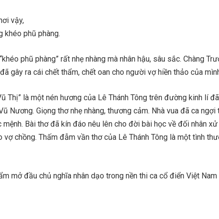
ơi vậy,
g khéo phũ phàng.
 “khéo phũ phàng” rất nhẹ nhàng mà nhân hậu, sâu sắc. Chàng Trư
đã gây ra cái chết thẩm, chết oan cho người vợ hiền thảo của mìn
 Vũ Thị” là một nén hương của Lê Thánh Tông trên đường kinh lí đ
 Vũ Nương. Giọng thơ nhẹ nhàng, thương cảm. Nhà vua đã ca ngợi t
mệnh. Bài thơ đã kín đáo nêu lên cho đời bài học về đối nhân xử
đạo vợ chồng. Thấm đẫm vần thơ của Lê Thánh Tông là một tình th
hẩm mở đầu chủ nghĩa nhân dạo trong nền thi ca cổ điển Việt Nam