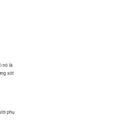
 nó là
ơng xót
ười phụ