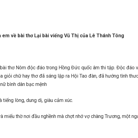
 em về bài thơ Lại bài viếng Vũ Thị của Lê Thánh Tông
à bài thơ Nôm độc đáo trong Hồng Đức quốc âm thi tập. Độc đáo vì
a giỏi chữ hay thơ đã sáng lập ra Hội Tao đàn, đã hướng tình thư
 nữ bình dân bạc mệnh
à tiếng lòng, dung dị, giàu cảm xúc.
và miếu thờ nơi đầu nghềnh mà chợt nhớ vợ chàng Trương, một ng