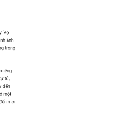
y. Vợ
ình ảnh
ng trong
 miệng
ự tử,
y đến
có một
 đến mọi