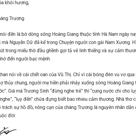
ỏa khói hương,
hàng Trương
nói đến là bờ dòng sông Hoàng Giang thuộc tỉnh Hà Nam ngày na
ị mà Nguyễn Dữ đã kể trong Chuyện người con gái Nam Xương. H
út trong miếu thờ đầu ghềnh gợi tả vẻ linh thiếng và sự cảm thươ
nhớ đến người bạc mệnh.
than nói về cái chết oan của Vũ Thị. Chỉ vì cái bóng đèn vu vơ qua
vợ thủy chung, người mẹ hiền phải nhảy xuống sông Hoàng Giang t
c”. Giá mà Trương Sinh “đừng nghe trẻ” thì “cung nước chi cho lụ
 nghe”, “lụy đến” chứa đựng biết bao nhieu cảm thương. Nhà thơ 
ê trách sự hồ đồ, nông cạn của chàng Trương là nguyên nhân dẫn
uộc đời: