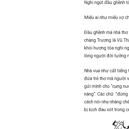
Nghi ngút đầu ghềnh t
Miếu ai như miếu vợ c
Đầu ghềnh mà nhà thơ 
chàng Trương là Vũ Th
khói hương tỏa nghi ng
lòng người đời tưởng 
Nhà vua như cất tiếng 
đứa trẻ thơ mà người 
gửi mình cho “cung nướ
nàng”. Các chữ :”đừng
cách nói nhẹ nhàng ch
bị kịch đau xót trong c