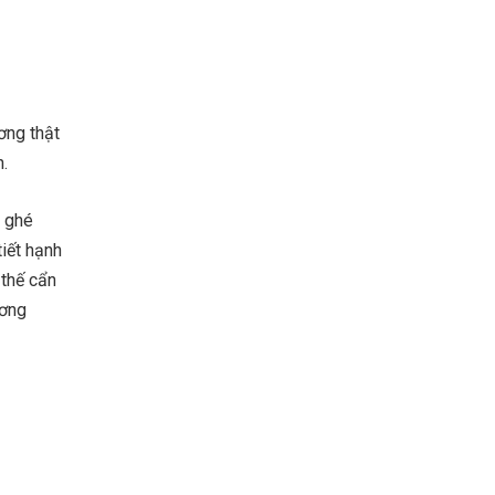
ơng thật
h.
ã ghé
iết hạnh
 thế cẩn
ương