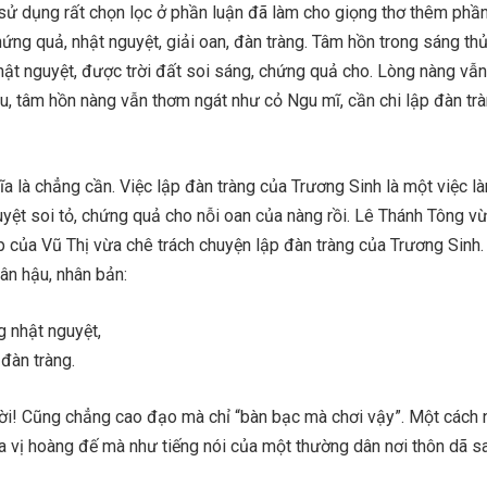
sử dụng rất chọn lọc ở phần luận đã làm cho giọng thơ thêm phần
hứng quả, nhật nguyệt, giải oan, đàn tràng. Tâm hồn trong sáng th
t nguyệt, được trời đất soi sáng, chứng quả cho. Lòng nàng vẫ
u, tâm hồn nàng vẫn thơm ngát như cỏ Ngu mĩ, cần chi lập đàn tr
ĩa là chẳng cần. Việc lập đàn tràng của Trương Sinh là một việc l
uyệt soi tỏ, chứng quả cho nỗi oan của nàng rồi. Lê Thánh Tông v
p của Vũ Thị vừa chê trách chuyện lập đàn tràng của Trương Sinh.
hân hậu, nhân bản:
 nhật nguyệt,
đàn tràng.
lời! Cũng chẳng cao đạo mà chỉ “bàn bạc mà chơi vậy”. Một cách n
của vị hoàng đế mà như tiếng nói của một thường dân nơi thôn dã s