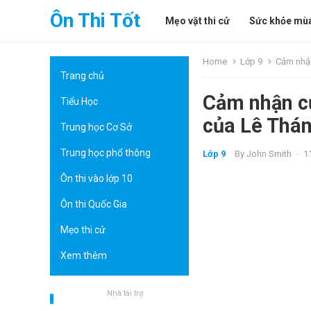
Ôn Thi Tốt
Mẹo vặt thi cử
Sức khỏe mùa
Home
Lớp 9
Cảm nhận
Trang chủ
Cảm nhận củ
Tiểu Học
của Lê Thá
Trung học Cơ Sở
Trung học phổ thông
Lớp 9
By
John Smith
·
1
Ôn thi vào lớp 10
Ôn thi Quốc Gia
Mẹo thi cử
Xem thêm
Nhà tài trợ