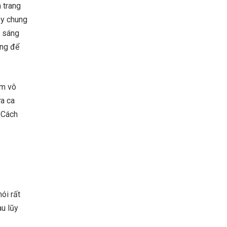
 trang
ủy chung
n sáng
àng để
àm vô
ừa ca
 Cách
ói rất
au lũy