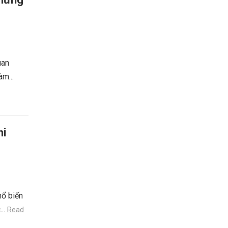
uan
àm...
hi
hổ biến
...
Read