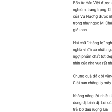
Bốn từ Hán Việt được 
nghiêm, trang trọng: C
của Vũ Nương được nhậ
trong như ngọc Mị Châ
giải oan.
Hai chữ “chẳng lọ” ngh
nghĩa vì đã có nhật ng
ngợi phẩm chất tốt đẹ
nhìn của nhà vua rất n
Chứng quả đã đôi vầng
Giải oan chẳng lọ mấy 
Không nặng lời, nhiều 
dung dị, bình dị. Lời 
trẻ, bờ dâu ruộng lúa: