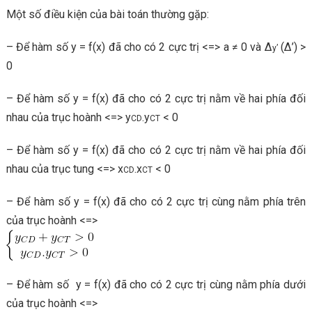
Một số điều kiện của bài toán thường gặp:
– Để hàm số y = f(x) đã cho có 2 cực trị <=> a ≠ 0 và ∆
(∆’) >
y’
0
– Để hàm số y = f(x) đã cho có 2 cực trị nằm về hai phía đối
nhau của trục hoành <=> y
.y
< 0
CD
CT
– Để hàm số y = f(x) đã cho có 2 cực trị nằm về hai phía đối
nhau của trục tung <=> x
.x
< 0
CD
CT
– Để hàm số y = f(x) đã cho có 2 cực trị cùng nằm phía trên
của trục hoành <=>
– Để hàm số y = f(x) đã cho có 2 cực trị cùng nằm phía dưới
của trục hoành <=>