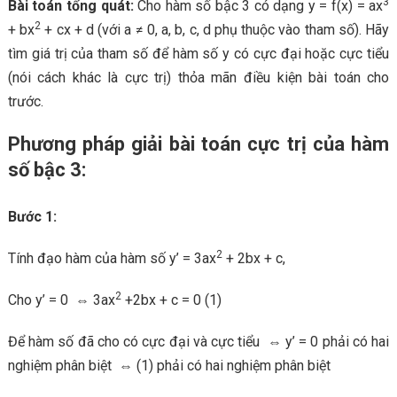
3
Bài toán tổng quát:
Cho hàm số bậc 3 có dạng y = f(x) = ax
2
+ bx
+ cx + d (với a ≠ 0, a, b, c, d phụ thuộc vào tham số). Hãy
tìm giá trị của tham số để hàm số y có cực đại hoặc cực tiểu
(nói cách khác là cực trị) thỏa mãn điều kiện bài toán cho
trước.
Phương pháp giải bài toán cực trị của hàm
số bậc 3:
Bước 1:
2
Tính đạo hàm của hàm số y’ = 3ax
+ 2bx + c,
2
Cho y’ = 0 ⇔ 3ax
+2bx + c = 0 (1)
Để hàm số đã cho có cực đại và cực tiểu ⇔ y’ = 0 phải có hai
nghiệm phân biệt ⇔ (1) phải có hai nghiệm phân biệt