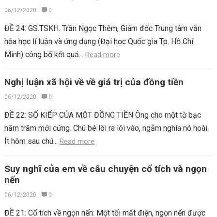
06/12/2020
0
ĐỀ 24: GS.TSKH. Trần Ngọc Thêm, Giám đốc Trung tâm văn
hóa học lí luận và ứng dụng (Đại học Quốc gia Tp. Hồ Chí
Minh) công bố kết quả...
Read more
Nghị luận xã hội về về giá trị của đồng tiền
06/12/2020
0
ĐỀ 22: SỐ KIẾP CỦA MỘT ĐỒNG TIỀN Ông cho một tờ bạc
năm trăm mới cứng. Chú bé lôi ra lôi vào, ngắm nghía nó hoài.
Ít hôm sau chú...
Read more
Suy nghĩ của em về câu chuyện cổ tích và ngọn
nến
06/12/2020
0
ĐỀ 21: Cổ tích về ngọn nến: Một tối mất điện, ngọn nến được