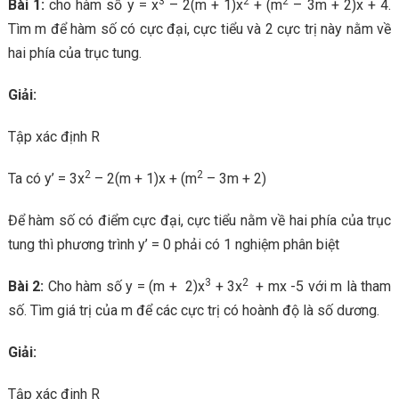
3
2
2
Bài 1:
cho hàm số y = x
– 2(m + 1)x
+ (m
– 3m + 2)x + 4.
Tìm m để hàm số có cực đại, cực tiểu và 2 cực trị này nằm về
hai phía của trục tung.
Giải:
Tập xác định R
2
2
Ta có y’ = 3x
– 2(m + 1)x + (m
– 3m + 2)
Để hàm số có điểm cực đại, cực tiểu nằm về hai phía của trục
tung thì phương trình y’ = 0 phải có 1 nghiệm phân biệt
3
2
Bài 2:
Cho hàm số y = (m + 2)x
+ 3x
+ mx -5 với m là tham
số. Tìm giá trị của m để các cực trị có hoành độ là số dương.
Giải:
Tập xác đinh R