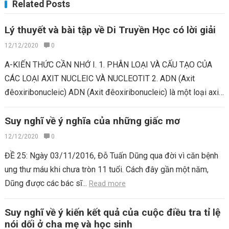
Related Posts
Lý thuyết và bài tập về Di Truyền Học có lời giải
12/12/2020
0
A-KIẾN THỨC CẦN NHỚ I. 1. PHÂN LOẠI VÀ CẤU TẠO CỦA
CÁC LOẠI AXIT NUCLEIC VÀ NUCLEOTIT 2. ADN (Axit
đêoxiribonucleic) ADN (Axit đêoxiribonucleic) là một loại axit
nucleic...
Read more
Suy nghĩ về ý nghĩa của những giấc mơ
12/12/2020
0
ĐỀ 25: Ngày 03/11/2016, Đỗ Tuấn Dũng qua đời vì căn bệnh
ung thư máu khi chưa tròn 11 tuổi. Cách đây gần một năm,
Dũng được các bác sĩ...
Read more
Suy nghĩ về ý kiến kết quả của cuộc điều tra tỉ lệ
nói dối ở cha mẹ và học sinh