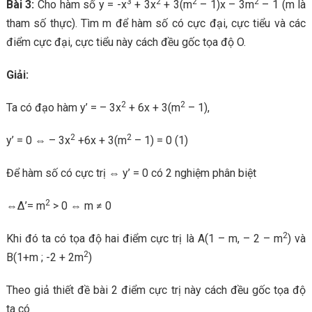
3
2
2
2
Bài 3:
Cho hàm số y = -x
+ 3x
+ 3(m
– 1)x – 3m
– 1 (m là
tham số thực). Tìm m để hàm số có cực đại, cực tiểu và các
điểm cực đại, cực tiểu này cách đều gốc tọa độ O.
Giải:
2
2
Ta có đạo hàm y’ = – 3x
+ 6x + 3(m
– 1),
2
2
y’ = 0 ⇔ – 3x
+6x + 3(m
– 1) = 0 (1)
Để hàm số có cực trị ⇔ y’ = 0 có 2 nghiệm phân biệt
2
⇔Δ’= m
> 0 ⇔ m ≠ 0
2
Khi đó ta có tọa độ hai điểm cực trị là A(1 – m, – 2 – m
) và
2
B(1+m ; -2 + 2m
)
Theo giả thiết đề bài 2 điểm cực trị này cách đều gốc tọa độ
ta có