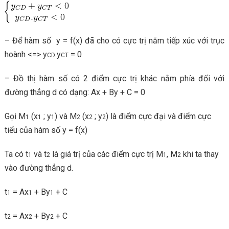
– Để hàm số y = f(x) đã cho có cực trị nằm tiếp xúc với trục
hoành <=> y
.y
= 0
CD
CT
– Đồ thị hàm số có 2 điểm cực trị khác nằm phía đối với
đường thẳng d có dạng: Ax + By + C = 0
Gọi M
(x
; y
) và M
(x
; y
) là điểm cực đại và điểm cực
1
1
1
2
2
2
tiểu của hàm số y = f(x)
Ta có t
và t
là giá trị của các điểm cực trị M
, M
khi ta thay
1
2
1
2
vào đường thẳng d.
t
= Ax
+ By
+ C
1
1
1
t
= Ax
+ By
+ C
2
2
2