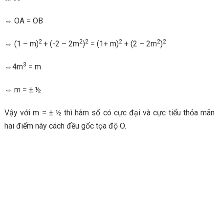
⇔ OA = OB
2
2
2
2
2
2
⇔ (1 – m)
+ (-2 – 2m
)
= (1+ m)
+ (2 – 2m
)
3
⇔4m
= m
⇔ m = ± ½
Vậy với m = ± ½ thì hàm số có cực đại và cực tiểu thỏa mãn
hai điểm này cách đều gốc tọa độ O.