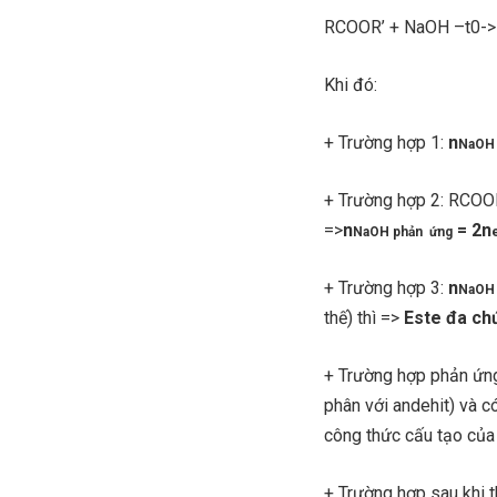
RCOOR’ + NaOH –t0-
Khi đó:
+ Trường hợp 1:
n
NaOH 
+ Trường hợp 2: RCOOR
=>
n
= 2n
NaOH phản ứng
+ Trường hợp 3:
n
NaOH 
thế) thì =>
Este đa ch
+ Trường hợp phản ứng
phân với andehit) và 
công thức cấu tạo của
+ Trường hợp sau khi t