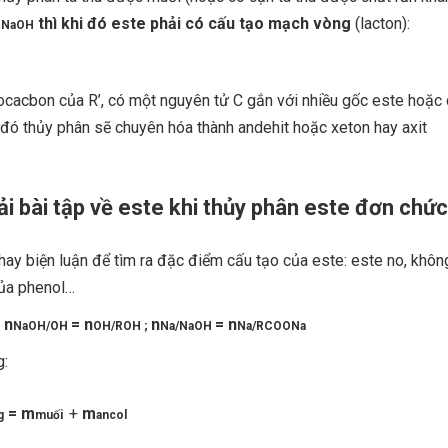
m
thì khi đó este phải có cấu tạo mạch vòng
(lacton):
NaOH
ocacbon của R’, có một nguyên tử C gắn với nhiều gốc este hoặc
 đó thủy phân sẽ chuyên hóa thành andehit hoặc xeton hay axit
i bài tập về este khi thủy phân este đơn chức
hay biện luận để tìm ra đặc điểm cấu tạo của este: este no, khôn
của phenol…
n
= n
n
= n
NaOH/OH
OH/ROH ;
Na/NaOH
Na/RCOONa
g:
= m
+
m
g
muối
ancol