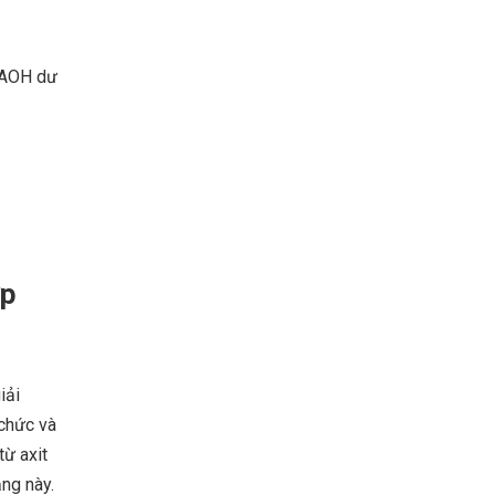
NAOH dư
ợp
iải
 chức và
từ axit
ng này.