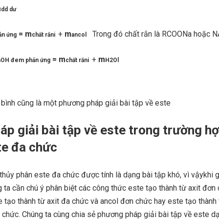
m
dd dư
= m
+
m
Trong đó chất rắn là RCOONa hoặc 
n ứng
chất rắni
ancol
= m
+
m
OH đem phản ứng
chất rắni
H2Ol
bình cũng là một phương pháp giải bài tập về este
p giải bài tập về este trong trường h
te đa chức
 thủy phân este đa chức được tính là dạng bài tập khó, vì vậykhi g
 ta cần chú ý phân biệt các công thức este tạo thành từ axit đơn
 tạo thành từ axit đa chức và ancol đơn chức hay este tạo thành 
 chức. Chúng ta cùng chia sẻ phương pháp giải bài tập về este dạ