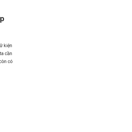
ợp
dữ kiện
ta cần
 còn có