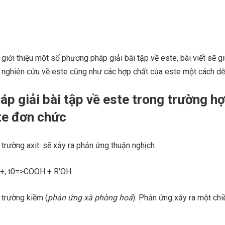
 giới thiệu một số phương pháp giải bài tập về este, bài viết sẽ g
à nghiên cứu về este cũng như các hợp chất của este một cách dễ
p giải bài tập về este trong trường h
te đơn chức
trường axit: sẽ xảy ra phản ứng thuận nghịch
+, t0=>COOH + R’OH
 trường kiềm (
ph
ả
n
ứ
ng xà phòng hoá
): Phản ứng xảy ra một chi