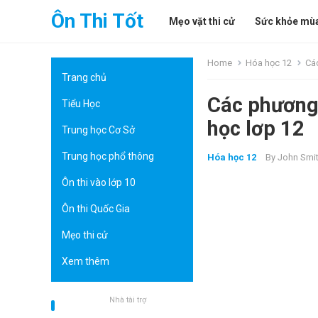
Ôn Thi Tốt
Mẹo vặt thi cử
Sức khỏe mùa
Home
Hóa học 12
Các
Trang chủ
Các phương 
Tiểu Học
học lơp 12
Trung học Cơ Sở
Trung học phổ thông
Hóa học 12
By
John Smi
Ôn thi vào lớp 10
Ôn thi Quốc Gia
Mẹo thi cử
Xem thêm
Nhà tài trợ