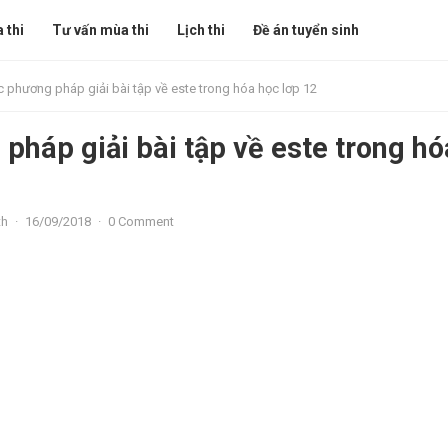
 thi
Tư vấn mùa thi
Lịch thi
Đề án tuyển sinh
 phương pháp giải bài tập về este trong hóa học lơp 12
pháp giải bài tập về este trong hó
th
·
16/09/2018
·
0 Comment