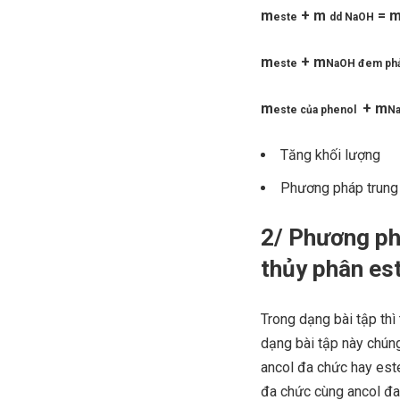
m
+ m
= 
este
dd NaOH
m
+ m
este
NaOH đem phả
m
+ m
este của phenol
Na
Tăng khối lượng
Phương pháp trung 
2/ Phương phá
thủy phân es
Trong dạng bài tập thì
dạng bài tập này chúng
ancol đa chức hay este
đa chức cùng ancol đa