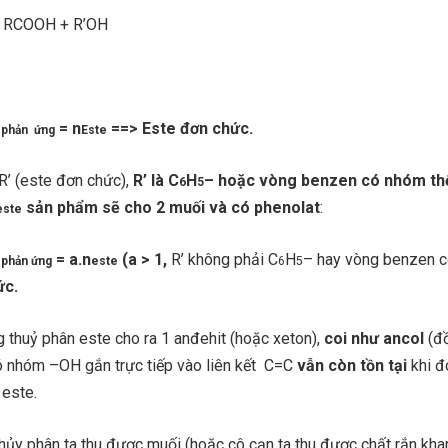
> RCOOH + R’OH
= n
==> Este đơn chức.
phản ứng
Este
’ (este đơn chức),
R’ là C
H
– hoặc vòng benzen có nhóm th
6
5
sản phẩm sẽ cho 2 muối và có phenolat
:
este
=
a.n
(
a
> 1,
R’ không phải C
H
– hay vòng benzen 
phản ứng
este
6
5
ức.
 thuỷ phân este cho ra 1 anđehit (hoặc xeton),
coi như ancol
(đ
có nhóm –OH gắn trực tiếp vào liên kết C=C
vẫn còn tồn tại
khi đ
 este.
hủy phân ta thu được muối (hoặc cô cạn ta thu được chất rắn kha