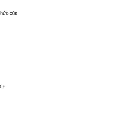
chức của
a +