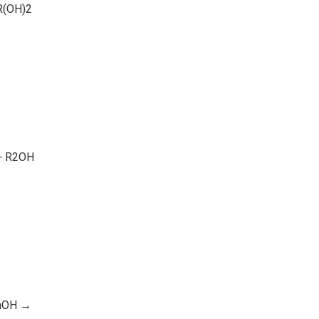
R(OH)2
+ R2OH
NaOH →