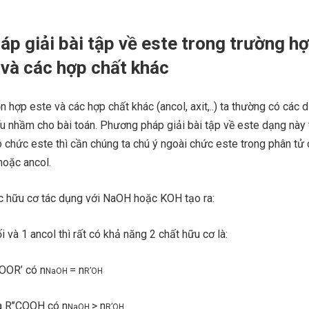
p giải bài tập về este trong trường h
 và các hợp chất khác
n hợp este và các hợp chất khác (ancol, axit,..) ta thường có các 
u nhầm cho bài toán. Phương pháp giải bài tập về este dạng này 
ó chức este thì cần chúng ta chú ý ngoài chức este trong phân tử
hoặc ancol.
ức hữu cơ tác dụng với NaOH hoặc KOH tạo ra:
à 1 ancol thì rất có khả năng 2 chất hữu cơ là:
OR’ có n
= n
NaOH
R’OH
R’’COOH có n
> n
NaOH
R’OH