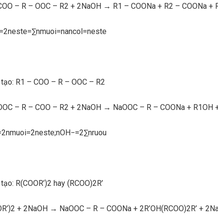
– COO – R – OOC – R2 + 2NaOH → R1 – COONa + R2 – COONa + 
H−=2neste=∑nmuoi=nancol=neste
u tạo: R1 – COO – R – OOC – R2
– OOC – R – COO – R2 + 2NaOH → NaOOC – R – COONa + R1OH 
H−=2nmuoi=2neste;nOH−=2∑nruou
 tạo: R(COOR’)2 hay (RCOO)2R’
OOR’)2 + 2NaOH → NaOOC – R – COONa + 2R’OH(RCOO)2R’ + 2