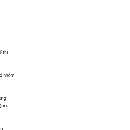
ế
thì
có nhóm
ồng
ó =>
n)