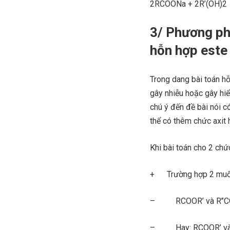
2RCOONa + 2R’(OH)2
3/ Phương phá
hỗn hợp este
Trong dang bài toán hỗ
gây nhiễu hoặc gây hiể
chú ý đến đề bài nói c
thể có thêm chức axit 
Khi bài toán cho 2 ch
+ Trường hợp 2 muối v
– RCOOR’ và R’’CO
– Hay: RCOOR’ và 