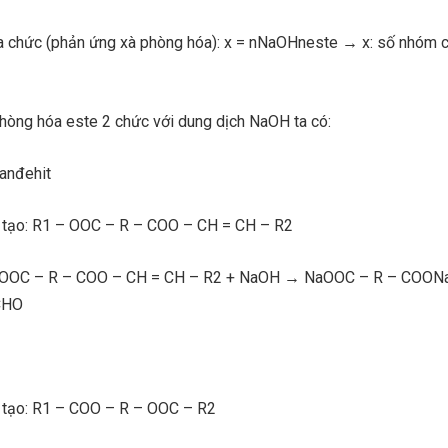
a chức (phản ứng xà phòng hóa): x = nNaOHneste → x: số nhóm 
hòng hóa este 2 chức với dung dịch NaOH ta có:
 anđehit
u tạo: R1 – OOC – R – COO – CH = CH – R2
– OOC – R – COO – CH = CH – R2 + NaOH → NaOOC – R – COON
CHO
u tạo: R1 – COO – R – OOC – R2