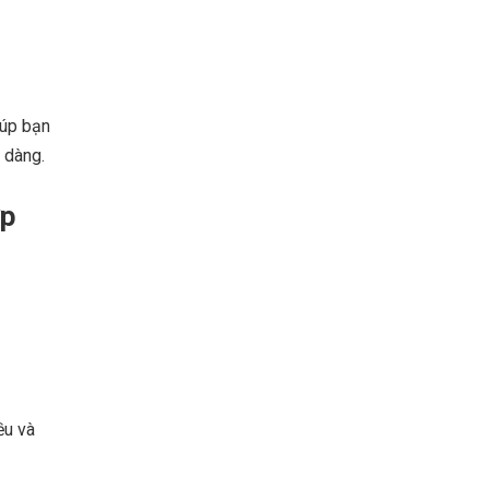
iúp bạn
 dàng.
ợp
ều và