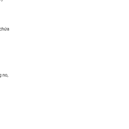
 chứa
g no,