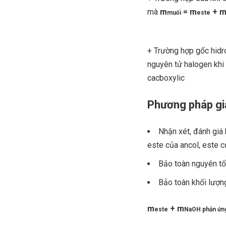
mà
m
= m
+ 
muối
este
+ Trường hợp gốc hidr
nguyên tử halogen khi
cacboxylic
Phương pháp giả
Nhận xét, đánh giá 
este của ancol, este 
Bảo toàn nguyên tố
Bảo toàn khối lượn
m
+ m
este
NaOH phản ứn