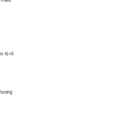
ữ miêu
c lộ rõ
n tượng