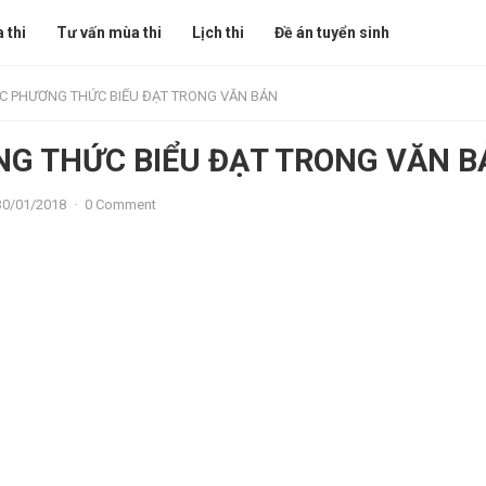
 thi
Tư vấn mùa thi
Lịch thi
Đề án tuyển sinh
C PHƯƠNG THỨC BIỂU ĐẠT TRONG VĂN BẢN
G THỨC BIỂU ĐẠT TRONG VĂN B
30/01/2018
·
0 Comment