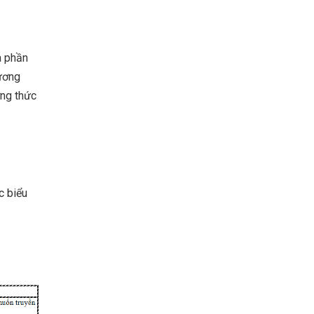
à phần
ương
ơng thức
c biểu