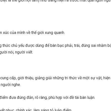
biệt là thế giới nội tâm) như đang hiện ra trước mắt qua ngôn ng
m xúc của mình về thế giới xung quanh.
g thức chủ yếu được dùng để bàn bạc phải, trái, đúng sai nhằm bộ
gười nói, người viết.
ung cấp, giới thiệu, giảng giải những tri thức về một sự vật, hiệ
 người nghe.
điểm đưa đúng đắn, rõ ràng, phù hợp với đề tài bàn luận.
yết phục, chính xác, làm sáng tỏ luận điểm