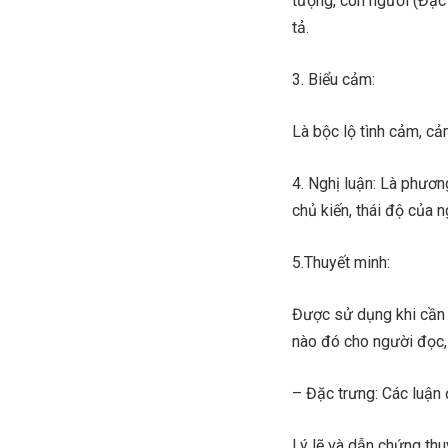
tượng, con người (Đặc 
tả.
3. Biểu cảm:
Là bộc lộ tình cảm, cả
4. Nghị luận: Là phươn
chủ kiến, thái độ của n
5.Thuyết minh:
Được sử dụng khi cần c
nào đó cho người đọc,
– Đặc trưng: Các luận 
Lý lẽ và dẫn chứng thu