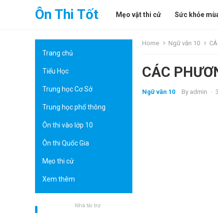
Ôn Thi Tốt
Mẹo vặt thi cử
Sức khỏe mùa
Home
Ngữ văn 10
CÁ
Trang chủ
CÁC PHƯƠN
Tiểu Học
Trung học Cơ Sở
Ngữ văn 10
By
admin
·
Trung học phổ thông
Ôn thi vào lớp 10
Ôn thi Quốc Gia
Mẹo thi cử
Xem thêm
Nhà tài trợ