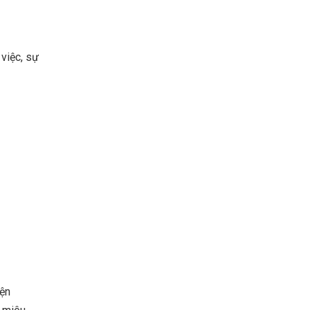
 việc, sự
iện