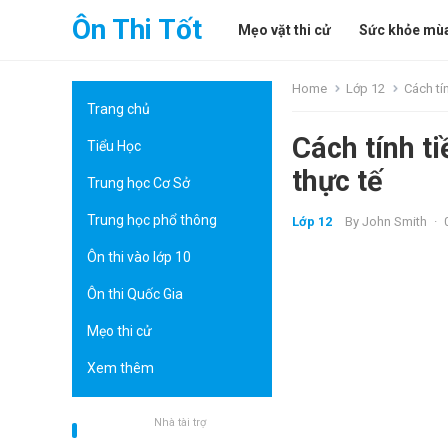
Ôn Thi Tốt
Mẹo vặt thi cử
Sức khỏe mùa
Home
Lớp 12
Cách tí
Trang chủ
Cách tính ti
Tiểu Học
thực tế
Trung học Cơ Sở
Trung học phổ thông
Lớp 12
By
John Smith
·
Ôn thi vào lớp 10
Ôn thi Quốc Gia
Mẹo thi cử
Xem thêm
Nhà tài trợ