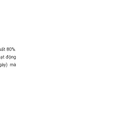
uất 80%.
oạt động
ngày) mà