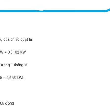
ụ của chiếc quạt là:
2 W = 0,3102 kW
 trong 1 tháng là
0,5 = 4,653 kWh
3,6 đồng