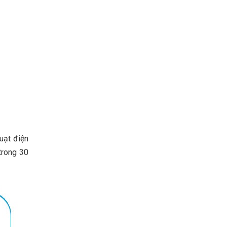
uạt điện
 trong
30