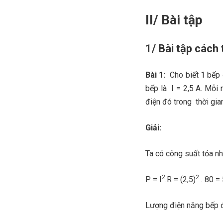
II/ Bài tập
1/ Bài tập cách t
Bài 1:
Cho biết 1 bếp đ
bếp là I = 2,5 A. Mỗi 
điện đó trong thời gia
Giải:
Ta có công suất tỏa nh
2
2
P = I
.R = (2,5)
. 80 =
Lượng điện năng bếp đi