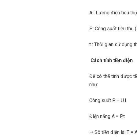
A : Lượng điện tiêu thụ
P: Công suất tiêu thụ 
t : Thời gian sử dụng th
Cách tính tiền điện
Để có thể tính được ti
như:
Công suất P = U.I
Điện năng A = P.t
⇒ Số tiền điện là: T = 