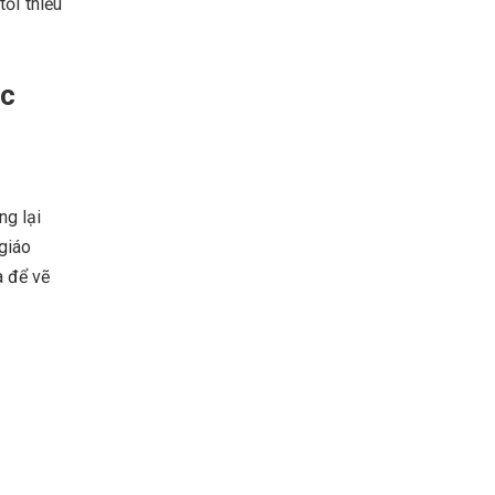
ối thiểu
ục
ng lại
giáo
a để vẽ