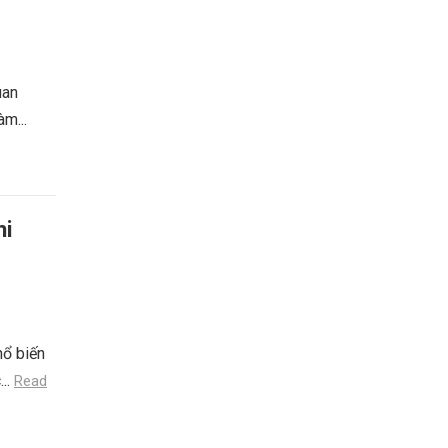
uan
àm...
hi
hổ biến
...
Read