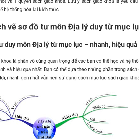
hỏ) và 1 quyển sách giáo khoa. Lưu ý sách giáo khoa là yêu cầu t
ể hệ thống hóa lại kiến thức.
h vẽ sơ đồ tư môn Địa lý duy từ mục l
ư duy môn Địa lý từ mục lục – nhanh, hiệu quả
khoa là phần vô cùng quan trọng để các bạn có thể học và hệ thô
anh và hiệu quả nhất. Bạn có thể dựa theo những phần trong sách 
 lợi, nhanh gọn nhất vẫn nên sử dụng sách mục lục sách giáo kho