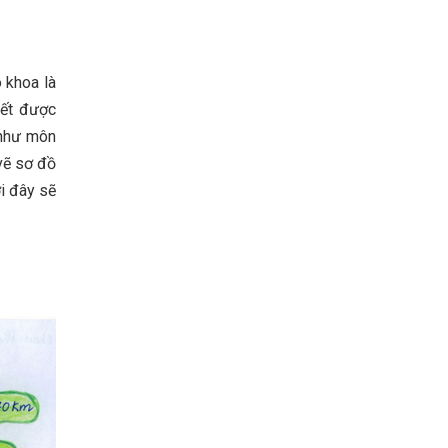
 khoa là
hết được
 như môn
 vẽ sơ đồ
ới đây sẽ