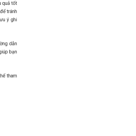
 quả tốt
để tránh
ưu ý ghi
ường dẫn
giúp bạn
thể tham