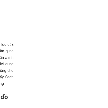
 lục của
hần quan
ần chính
 Nội dung
động cho
iấy. Cách
ng.
 đồ