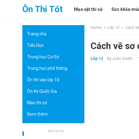
Ôn Thi Tốt
Mẹo vặt thi cử
Sức khỏe mùa
Home
Lớp 12
Cách vẽ
Trang chủ
Cách vẽ sơ 
Tiểu Học
Trung học Cơ Sở
Lớp 12
By
John Smith
·
Trung học phổ thông
Ôn thi vào lớp 10
Ôn thi Quốc Gia
Mẹo thi cử
Xem thêm
Nhà tài trợ