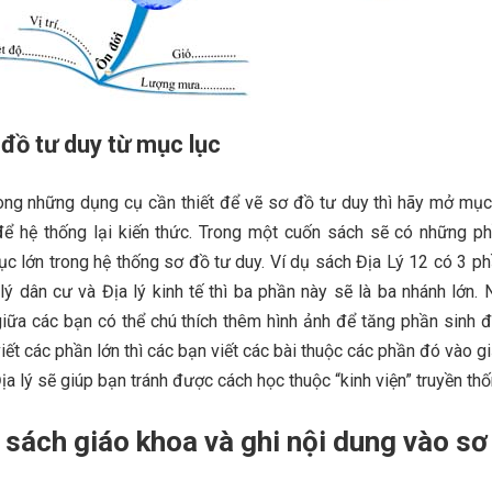
đồ tư duy từ mục lục
ong những dụng cụ cần thiết để vẽ sơ đồ tư duy thì hãy mở mục
để hệ thống lại kiến thức. Trong một cuốn sách sẽ có những p
ục lớn trong hệ thống sơ đồ tư duy. Ví dụ sách Địa Lý 12 có 3 ph
a lý dân cư và Địa lý kinh tế thì ba phần này sẽ là ba nhánh lớn.
giữa các bạn có thể chú thích thêm hình ảnh để tăng phần sinh 
viết các phần lớn thì các bạn viết các bài thuộc các phần đó vào g
a lý sẽ giúp bạn tránh được cách học thuộc “kinh viện” truyền thố
 sách giáo khoa và ghi nội dung vào sơ