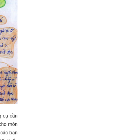
g cụ cần
 cho môn
 các bạn