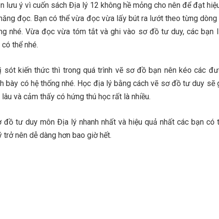
n lưu ý vì cuốn sách Địa lý 12 không hề mỏng cho nên để đạt hiệu
năng đọc. Bạn có thể vừa đọc vừa lấy bút ra lướt theo từng dòng 
g nhé. Vừa đọc vừa tóm tắt và ghi vào sơ đồ tư duy, các bạn l
 có thể nhé.
ị sót kiến thức thì trong quá trình vẽ sơ đồ bạn nên kéo các đ
nh bày có hệ thống nhé. Học địa lý bằng cách vẽ sơ đồ tư duy sẽ 
 lâu và cảm thấy có hứng thú học rất là nhiều.
ơ đồ tư duy môn Địa lý nhanh nhất và hiệu quả nhất các bạn có 
ý trở nên dễ dàng hơn bao giờ hết.