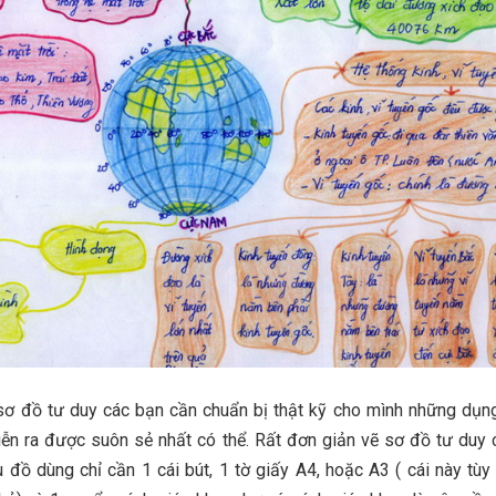
sơ đồ tư duy các bạn cần chuẩn bị thật kỹ cho mình những dụn
diễn ra được suôn sẻ nhất có thể. Rất đơn giản vẽ sơ đồ tư duy
u đồ dùng chỉ cần 1 cái bút, 1 tờ giấy A4, hoặc A3 ( cái này tùy