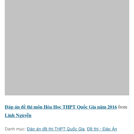
Đáp án đề thi môn Hóa Học THPT Quốc Gia năm 2016
from
Linh Nguyễn
Danh mục:
Đáp án đề thi THPT Quốc Gia
,
Đề thi - Đáp Án