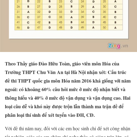
Theo Thầy giáo Đào Hữu Toàn, giáo viên môn Hóa của
Trường THPT Chu Văn An tại Hà Nội nhận xét: Cấu trúc
đề thi THPT quốc gia môn Hóa năm 2016 khá giống với năm
ngoái: có khoảng 60% câu hỏi mức ở mức độ nhận biết và
thông hiểu và 40% ở mức độ vận dụng và vận dụng cao. Hai
loại câu dễ và khó này được trộn lẫn thành ma trận đề để
phân loại thí sinh để xét tuyển vào ĐH, CĐ.
Với đề thi năm nay, đối với các em học sinh chỉ để xét công nhận
tốt nghiệp, việc các em chăm chỉ nghe thầy cô giảng trên lớp, có