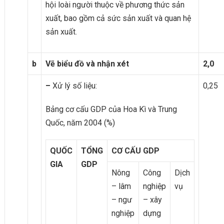
hội loài người thuộc về phương thức sản
xuất, bao gồm cả sức sản xuất và quan hệ
sản xuất.
b
Vẽ biểu đồ và nhận xét
2,0
–
Xử lý số liệu:
0,25
Bảng cơ cấu GDP của Hoa Kì và Trung
Quốc, năm 2004 (%)
QUỐC
TỔNG
CƠ CẤU
GDP
GIA
GDP
Nông
Công
Dịch
– lâm
nghiệp
vụ
– ngư
– xây
nghiệp
dựng