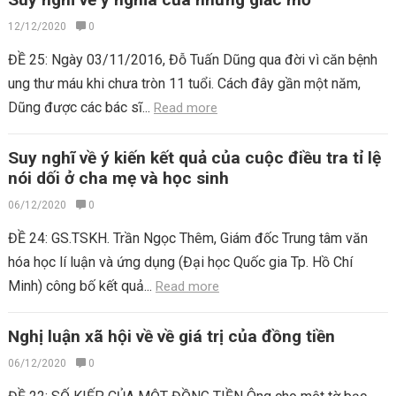
12/12/2020
0
ĐỀ 25: Ngày 03/11/2016, Đỗ Tuấn Dũng qua đời vì căn bệnh
ung thư máu khi chưa tròn 11 tuổi. Cách đây gần một năm,
Dũng được các bác sĩ...
Read more
Suy nghĩ về ý kiến kết quả của cuộc điều tra tỉ lệ
nói dối ở cha mẹ và học sinh
06/12/2020
0
ĐỀ 24: GS.TSKH. Trần Ngọc Thêm, Giám đốc Trung tâm văn
hóa học lí luận và ứng dụng (Đại học Quốc gia Tp. Hồ Chí
Minh) công bố kết quả...
Read more
Nghị luận xã hội về về giá trị của đồng tiền
06/12/2020
0