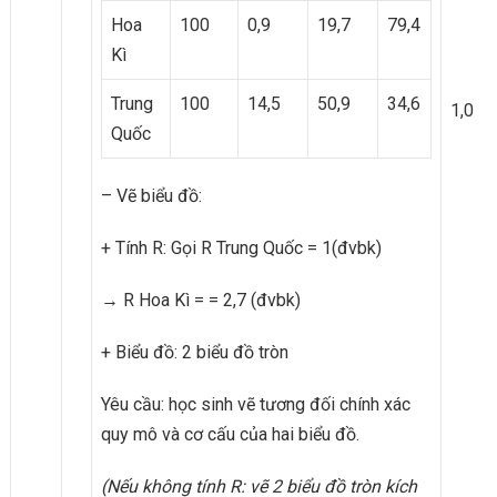
Hoa
100
0,9
19,7
79,4
Kì
Trung
100
14,5
50,9
34,6
1,0
Quốc
– Vẽ biểu đồ:
+ Tính R: Gọi R Trung Quốc = 1(đvbk)
→ R Hoa Kì = = 2,7 (đvbk)
+ Biểu đồ: 2 biểu đồ tròn
Yêu cầu: học sinh vẽ tương đối chính xác
quy mô và cơ cấu của hai biểu đồ.
(Nếu không tính R
:
vẽ 2 biểu đồ tròn kích