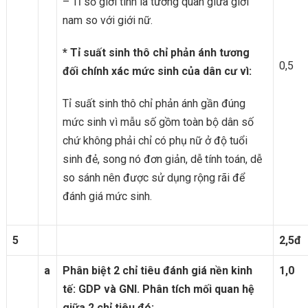
– Tỉ số giới tính là tương quan giữa giới
nam so với giới nữ.
* Tỉ suất sinh thô chỉ phản ánh tương
0,5
đối chính xác mức sinh của dân cư vì:
Tỉ suất sinh thô chỉ phản ánh gần đúng
mức sinh vì mẫu số gồm toàn bộ dân số
chứ không phải chỉ có phụ nữ ở độ tuổi
sinh đẻ, song nó đơn giản, dễ tính toán, dễ
so sánh nên được sử dụng rộng rãi để
đánh giá mức sinh.
5
2,5đ
a
Phân biệt 2 chỉ tiêu đánh giá nền kinh
1,0
tế: GDP và GNI. Phân tích mối quan hệ
giữa 2 chỉ tiêu đó: