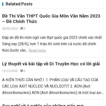
Related Posts
Đề Thi Văn THPT Quốc Gia Môn Văn Năm 2023
– Đề Chính Thức
28/06/2023
0
Đáp án đề thi môn ngữ văn thpt quốc gia 2023 chính xác nhất
Sáng nay (28/6), hơn 1 triệu thí sinh trên cả nước đã chính
thức bước vào...
Read more
Lý thuyết và bài tập về Di Truyền Học có lời giải
12/12/2020
0
A-KIẾN THỨC CẦN NHỚ I. 1. PHÂN LOẠI VÀ CẤU TẠO CỦA
CÁC LOẠI AXIT NUCLEIC VÀ NUCLEOTIT 2. ADN (Axit
đêoxiribonucleic) ADN (Axit đêoxiribonucleic) là một loại axit
nucleic...
Read more
Suy nghĩ về ý nghĩa của những giấc mơ