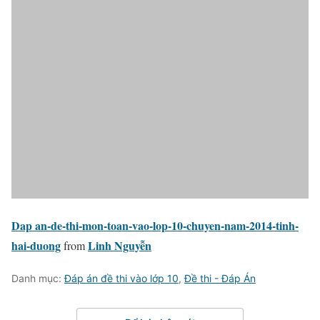
Dap an-de-thi-mon-toan-vao-lop-10-chuyen-nam-2014-tinh-
hai-duong
Linh Nguyễn
from
Danh mục:
Đáp án đề thi vào lớp 10
,
Đề thi - Đáp Án