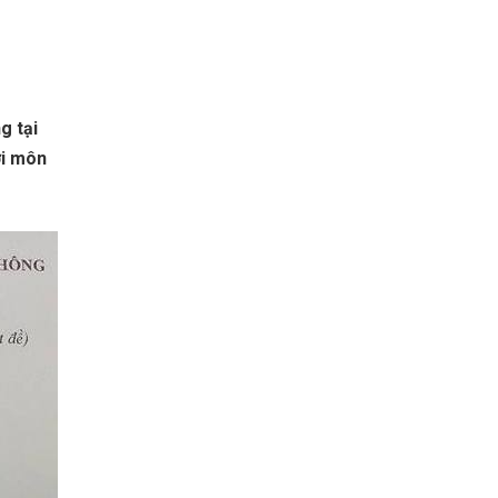
g tại
ới môn