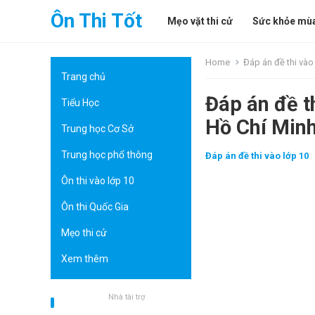
Ôn Thi Tốt
Mẹo vặt thi cử
Sức khỏe mùa
Home
Đáp án đề thi vào
Trang chủ
Đáp án đề t
Tiểu Học
Hồ Chí Min
Trung học Cơ Sở
Trung học phổ thông
Đáp án đề thi vào lớp 10
Ôn thi vào lớp 10
Ôn thi Quốc Gia
Mẹo thi cử
Xem thêm
Nhà tài trợ