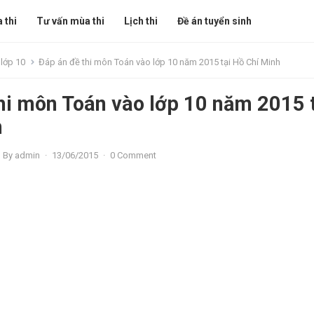
 thi
Tư vấn mùa thi
Lịch thi
Đề án tuyển sinh
 lớp 10
Đáp án đề thi môn Toán vào lớp 10 năm 2015 tại Hồ Chí Minh
hi môn Toán vào lớp 10 năm 2015 t
h
By
admin
·
13/06/2015
·
0 Comment