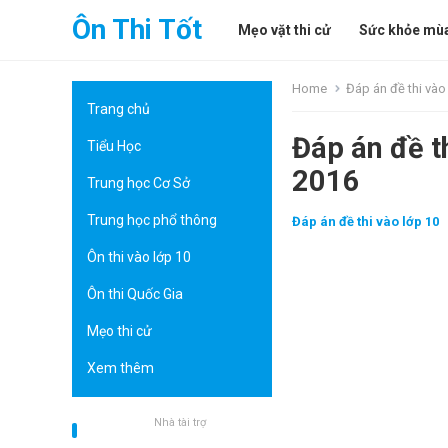
Ôn Thi Tốt
Mẹo vặt thi cử
Sức khỏe mùa
Home
Đáp án đề thi vào
Trang chủ
Đáp án đề t
Tiểu Học
2016
Trung học Cơ Sở
Trung học phổ thông
Đáp án đề thi vào lớp 10
Ôn thi vào lớp 10
Ôn thi Quốc Gia
Mẹo thi cử
Xem thêm
Nhà tài trợ