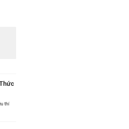
 Thức
u thí