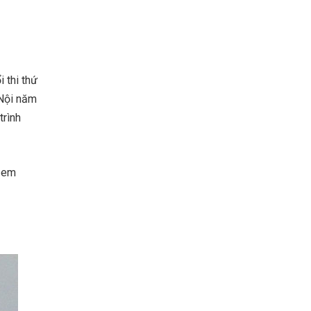
 thi thứ
 Nội năm
trình
c em