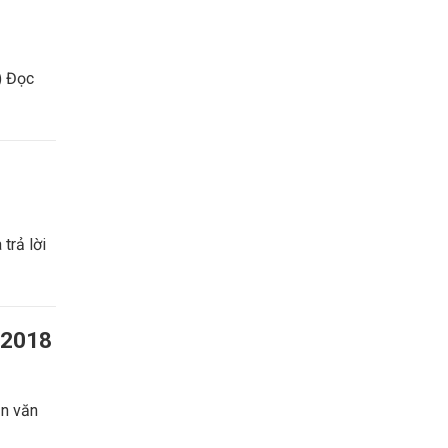
) Đọc
trả lời
-2018
n văn