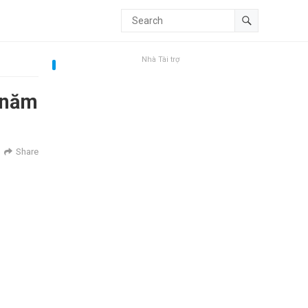
Nhà Tài trợ
i năm
Share