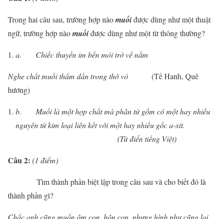
Trong hai câu sau, trường hợp nào
muối
được dùng như một thuật
ngữ, trường hợp nào
muối
được dùng như một từ thông thường?
a.
Chiếc thuyền im bến mỏi trở về nằm
Nghe chất muối thấm dần trong thớ vỏ
(Tế Hanh, Quê
hương)
b.
Muối là một hợp chất mà phân tử gồm có một hay nhiều
nguyên tử kim loại liên kết với một hay nhiều gốc a-xit.
(Từ điển tiếng Việt)
Câu
2
:
(
1
điểm)
Tìm thành phần biệt lập trong câu sau và cho biết đó là
thành phần gì?
Chắc anh cũng muốn ôm con, hôn con, nhưng hình như cũng lại