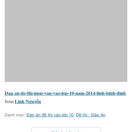
Dap an-de-thi-mon-van-vao-lop-10-nam-2014-tinh-binh-dinh
Linh Nguyễn
from
Danh mục:
Đáp án đề thi vào lớp 10
,
Đề thi - Đáp Án