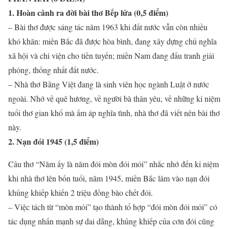
1. Hoàn cảnh ra đời bài thơ Bếp lửa (0,5 điểm)
– Bài thơ được sáng tác năm 1963 khi đất nước vẫn còn nhiều
khó khăn: miền Bắc đã được hòa bình, đang xây dựng chủ nghĩa
xã hội và chi viện cho tiền tuyến; miền Nam đang đấu tranh giải
phóng, thống nhất đất nước.
– Nhà thơ Bằng Việt đang là sinh viên học ngành Luật ở nước
ngoài. Nhớ về quê hương, về người bà thân yêu, về những kỉ niệm
tuổi thơ gian khổ mà ấm áp nghĩa tình, nhà thơ đã viết nên bài thơ
này.
2. Nạn đói 1945 (1,5 điểm)
Câu thơ “Năm ấy là năm đói mòn đói mỏi” nhắc nhớ đến kỉ niệm
khi nhà thơ lên bốn tuổi, năm 1945, miền Bắc lâm vào nạn đói
khủng khiếp khiến 2 triệu đồng bào chết đói.
– Việc tách từ “mòn mỏi” tạo thành tổ hợp “đói mòn đói mỏi” có
tác dụng nhấn mạnh sự dai dẳng, khủng khiếp của cơn đói cũng