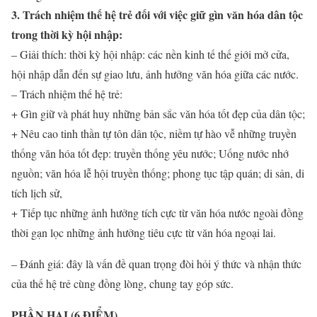
3. Trách nhiệm thế hệ trẻ đối với việc giữ gìn văn hóa dân tộc
trong thời kỳ hội nhập:
– Giải thích: thời kỳ hội nhập: các nền kinh tế thế giới mở cửa,
hội nhập dẫn đến sự giao lưu, ảnh hưởng văn hóa giữa các nước.
– Trách nhiệm thế hệ trẻ:
+ Gìn giữ và phát huy những bản sắc văn hóa tốt đẹp của dân tộc;
+ Nêu cao tinh thần tự tôn dân tộc, niềm tự hào vễ những truyền
thống văn hóa tốt đẹp: truyền thống yêu nước; Uống nước nhớ
nguồn; văn hóa lễ hội truyền thống; phong tục tập quán; di sản, di
tích lịch sử,
+ Tiếp tục những ảnh hưởng tích cực từ văn hóa nước ngoài đồng
thời gạn lọc những ảnh hưởng tiêu cực từ văn hóa ngoại lai.
– Đánh giá: đây là vấn đề quan trọng đòi hỏi ý thức và nhận thức
của thế hệ trẻ cùng đồng lòng, chung tay góp sức.
PHẦN HAI (6 ĐIỂM)