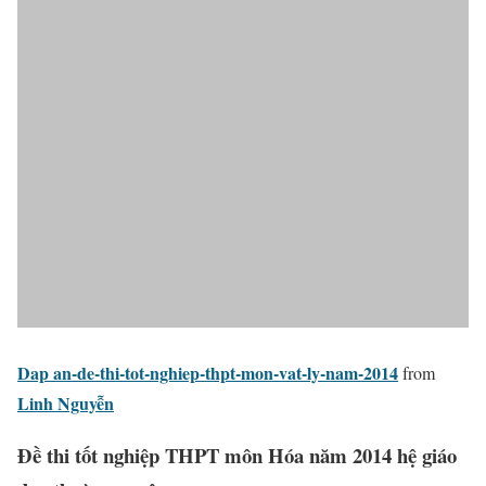
Dap an-de-thi-tot-nghiep-thpt-mon-vat-ly-nam-2014
from
Linh Nguyễn
Đề thi tốt nghiệp THPT môn Hóa năm 2014 hệ giáo