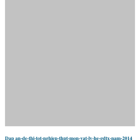
Dap an-de-thi-tot-nghiep-thpt-mon-vat-ly-he-gdtx-nam-2014