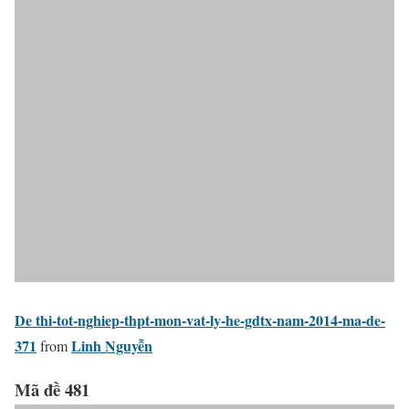
De thi-tot-nghiep-thpt-mon-vat-ly-he-gdtx-nam-2014-ma-de-
371
Linh Nguyễn
from
Mã đề 481