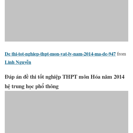
De thi-tot-nghiep-thpt-mon-vat-ly-nam-2014-ma-de-947
from
Linh Nguyễn
Đáp án đề thi tốt nghiệp THPT môn Hóa năm 2014
hệ trung học phổ thông