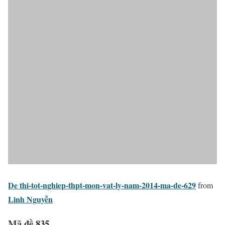
De thi-tot-nghiep-thpt-mon-vat-ly-nam-2014-ma-de-629
from
Linh Nguyễn
Mã đề 835