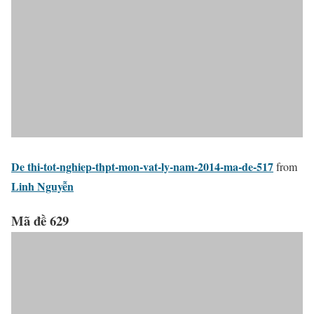
De thi-tot-nghiep-thpt-mon-vat-ly-nam-2014-ma-de-517
from
Linh Nguyễn
Mã đề 629