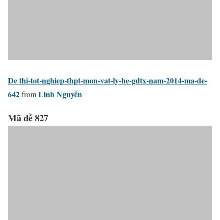
De thi-tot-nghiep-thpt-mon-vat-ly-he-gdtx-nam-2014-ma-de-
642
Linh Nguyễn
from
Mã đề 827