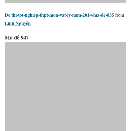
De thi-tot-nghiep-thpt-mon-vat-ly-nam-2014-ma-de-835
from
Linh Nguyễn
Mã đề 947