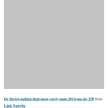
De thi-tot-nghiep-thpt-mon-vat-ly-nam-2014-ma-de-258
from
Linh Nguyễn