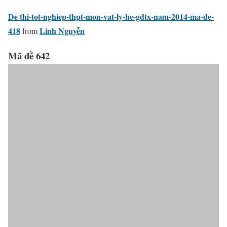
De thi-tot-nghiep-thpt-mon-vat-ly-he-gdtx-nam-2014-ma-de-
418
Linh Nguyễn
from
Mã đề 642