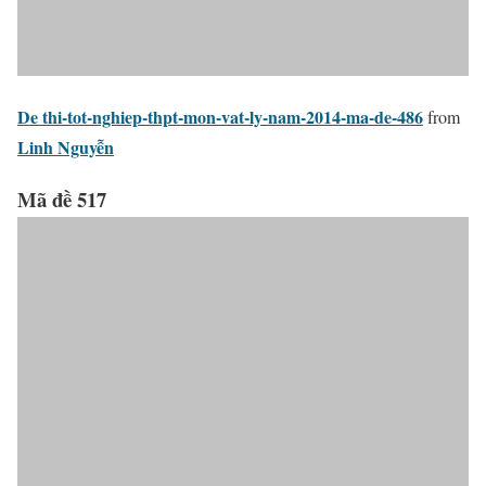
De thi-tot-nghiep-thpt-mon-vat-ly-nam-2014-ma-de-486
from
Linh Nguyễn
Mã đề 517