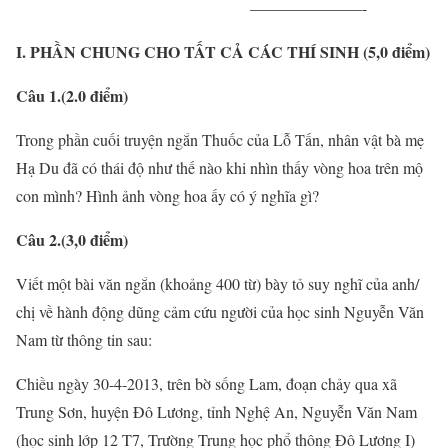
———————-
I. PHẦN CHUNG CHO TẤT CẢ CÁC THÍ SINH (5,0 điểm)
Câu 1.(2.0 điểm)
Trong phần cuối truyện ngắn Thuốc của Lỗ Tấn, nhân vật bà mẹ
Hạ Du đã có thái độ như thế nào khi nhìn thấy vòng hoa trên mộ
con mình? Hình ảnh vòng hoa ấy có ý nghĩa gì?
Câu 2.(3,0 điểm)
Viết một bài văn ngắn (khoảng 400 từ) bày tỏ suy nghĩ của anh/
chị về hành động dũng cảm cứu người của học sinh Nguyễn Văn
Nam từ thông tin sau:
Chiều ngày 30-4-2013, trên bờ sống Lam, đoạn chảy qua xã
Trung Sơn, huyện Đô Lương, tỉnh Nghệ An, Nguyễn Văn Nam
(học sinh lớp 12 T7, Trường Trung học phổ thông Đô Lương I)