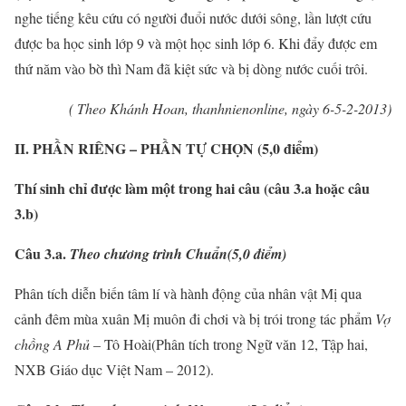
nghe tiếng kêu cứu có người đuổi nước dưới sông, lần lượt cứu
được ba học sinh lớp 9 và một học sinh lớp 6. Khi đẩy được em
thứ năm vào bờ thì Nam đã kiệt sức và bị dòng nước cuối trôi.
( Theo Khánh Hoan, thanhnienonline, ngày 6-5-2-2013)
II. PHẦN RIÊNG – PHẦN TỰ CHỌN (5,0 điểm)
Thí sinh chỉ được làm một trong hai câu (câu 3.a hoặc câu
3.b)
Câu 3.a.
Theo chương trình Chuẩn(5,0 điểm)
Phân tích diễn biến tâm lí và hành động của nhân vật Mị qua
cảnh đêm mùa xuân Mị muôn đi chơi và bị trói trong tác phẩm
Vợ
chồng A Phủ
– Tô Hoài(Phân tích trong Ngữ văn 12, Tập hai,
NXB Giáo dục Việt Nam – 2012).