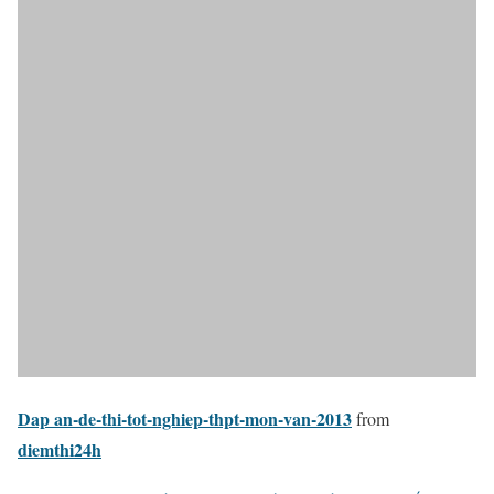
Dap an-de-thi-tot-nghiep-thpt-mon-van-2013
from
diemthi24h