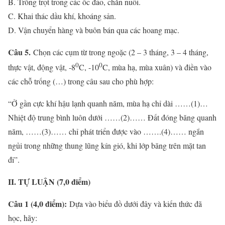
B. Trồng trọt trong các ốc đảo, chăn nuôi.
C. Khai thác dầu khí, khoáng sản.
D. Vận chuyển hàng và buôn bán qua các hoang mạc.
Câu 5.
Chọn các cụm từ trong ngoặc (2 – 3 tháng, 3 – 4 tháng,
0
0
thực vật, động vật, -8
C, -10
C, mùa hạ, mùa xuân) và điền vào
các chỗ trống (…) trong câu sau cho phù hợp:
“Ở gần cực khí hậu lạnh quanh năm, mùa hạ chỉ dài ……(1)…
Nhiệt độ trung bình luôn dưới ……(2)…… Đất đóng băng quanh
năm, ……(3)…… chỉ phát triển được vào …….(4)…… ngắn
ngủi trong những thung lũng kín gió, khi lớp băng trên mặt tan
đi”.
II. TỰ LUẬN (7,0 điểm)
Câu 1 (4,0 điểm):
Dựa vào biểu đồ dưới đây và kiến thức đã
học, hãy: