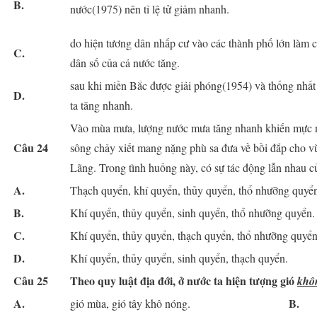
B.
nước(1975) nên tỉ lệ tử giảm nhanh.
do hiện tương dân nhấp cư vào các thành phố lớn làm c
C.
dân số của cả nước tăng.
sau khi miền Bắc được giải phóng(1954) và thống nhất
D.
ta tăng nhanh.
Vào mùa mưa, lượng nước mưa tăng nhanh khiến mực 
Câu 24
sông chảy xiết mang nặng phù sa đưa về bồi đắp cho 
Lãng. Trong tình huống này, có sự tác động lẫn nhau củ
A.
Thạch quyển, khí quyển, thủy quyển, thổ nhưỡng quyể
B.
Khí quyển, thủy quyển, sinh quyển, thổ nhưỡng quyển.
C.
Khí quyển, thủy quyển, thạch quyển, thổ nhưỡng quyển
D.
Khí quyển, thủy quyển, sinh quyển, thạch quyển.
Câu 25
Theo quy luật địa đới,
ở nước ta
hiện tượng gió
khô
A.
B.
gió mùa, gió tây khô nóng.