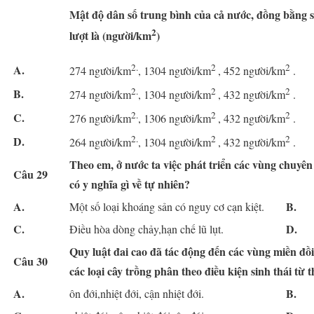
Mật độ dân số trung bình của cả nước, đồng bằng
2
lượt là (người/km
)
2.
2
2
A.
274 người/km
, 1304 người/km
, 452 người/km
.
2.
2
2
B.
274 người/km
, 1304 người/km
, 432 người/km
.
2.
2
2
C.
276 người/km
, 1306 người/km
, 432 người/km
.
2.
2
2
D.
264 người/km
, 1304 người/km
, 432 người/km
.
Theo em,
ở nước ta
việc phát triển các vùng chuyê
Câu 29
có y nghĩa gì về tự nhiên?
A.
B.
Một số loại khoáng sản có nguy cơ cạn kiệt.
C.
D.
Điều hòa dòng chảy,hạn chế lũ lụt.
Quy luật đai cao đã tác động đến các vùng miền đồi
Câu 30
các loại cây trồng phân theo điều kiện sinh thái từ t
A.
B.
ôn đới,nhiệt đới, cận nhiệt đới.