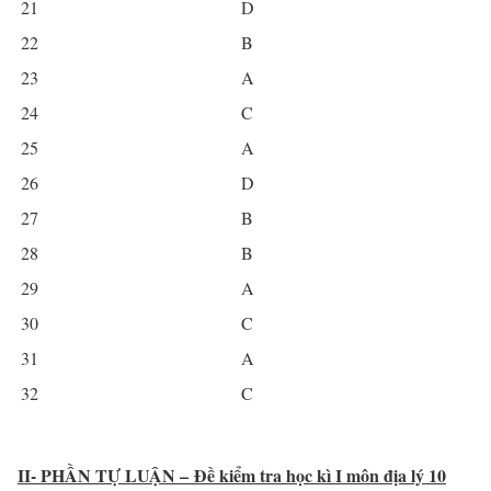
21
D
22
B
23
A
24
C
25
A
26
D
27
B
28
B
29
A
30
C
31
A
32
C
II- PHẦN TỰ LUẬN – Đề kiểm tra học kì I môn địa lý 10