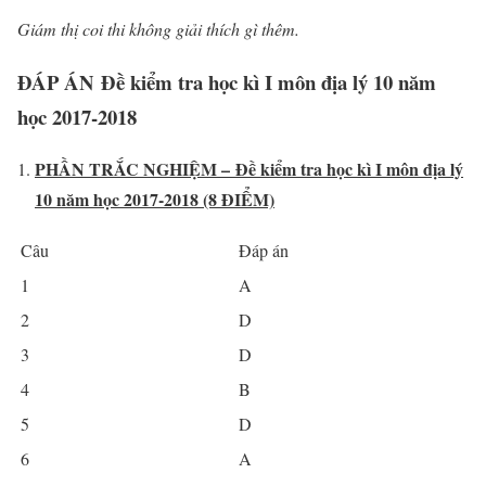
Giám thị coi thi không giải thích gì thêm.
ĐÁP ÁN Đề kiểm tra học kì I môn địa lý 10 năm
học 2017-2018
PHẦN TRẮC NGHIỆM – Đề kiểm tra học kì I môn địa lý
10 năm học 2017-2018 (8
ĐIỂM)
Câu
Đáp án
1
A
2
D
3
D
4
B
5
D
6
A