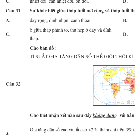
C.
D.
nhiệt đới, cận nhiệt đới, ôn đới.
Câu 31
S
ự khác biệt giữa tháp tuổi mở rộng và tháp tuổi th
A.
B.
đáy rộng, đỉnh nhọn, cạnh thoải.
ở giữa tháp phình to, thu hẹp ở đáy và đỉnh
C.
D.
tháp.
Cho bản đồ :
TỈ SUẤT GIA TĂNG DÂN SỐ THẾ GIỚI THỜI KÌ 
Câu 32
Cho biết nhận xét nào sau đây
với bản
không đúng
Gia tăng dân số cao và rất cao >2%, thậm chí trên 3% 
A.