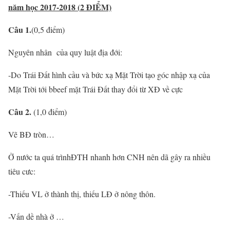
năm học 2017-2018 (
2
ĐIỂM)
Câu 1.
(0,5 điểm)
Nguyên nhân của quy luật địa đới:
-Do Trái Đất hình cầu và bức xạ Mặt Trời tạo góc nhập xạ của
Mặt Trời tới bbeef mặt Trái Đất thay đổi từ XĐ về cực
Câu 2.
(1,0 điểm)
Vẽ BĐ tròn…
Ở nước ta quá trìnhĐTH nhanh hơn CNH nên dã gây ra nhiều
tiêu cưc:
-Thiếu VL ở thành thị, thiếu LĐ ở nông thôn.
-Vấn dề nhà ở …