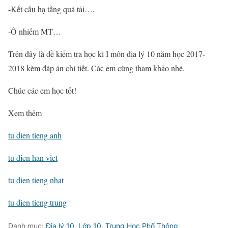
-Kết cấu hạ tầng quá tải….
-Ô nhiếm MT…
Trên đây là đề kiểm tra học kì I môn địa lý 10 năm học 2017-
2018 kèm đáp án chi tiết. Các em cùng tham khảo nhé.
Chúc các em học tốt!
Xem thêm
tu dien tieng anh
tu dien han viet
tu dien tieng nhat
tu dien tieng trung
Danh mục:
Địa lý 10
,
Lớp 10
,
Trung Học Phổ Thông