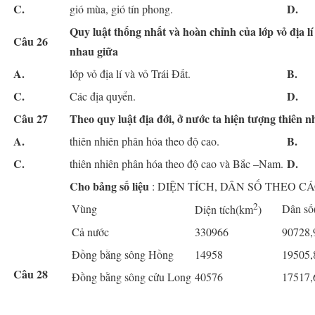
C.
D.
gió mùa, gió tín phong.
Q
uy luật thống nhất và hoàn chỉnh của lớp vỏ địa lí
Câu 26
nhau giữa
A.
B.
lớp vỏ địa lí và vỏ Trái Đất.
C.
D.
Các địa quyển.
Câu 27
Theo quy luật
địa
đới
,
ở nước ta
hiện tượng
thiên n
A.
B.
thiên nhiên phân hóa theo độ cao.
C.
D.
thiên nhiên phân hóa theo độ cao và Bắc –Nam.
Cho bảng số liệu
: DIỆN TÍCH, DÂN SỐ THEO C
2
Vùng
Dân số
Diện tích(km
)
Cả nước
330966
90728,
Đồng bằng sông Hồng
14958
19505,
Câu 28
Đồng bằng sông cửu Long
40576
17517,