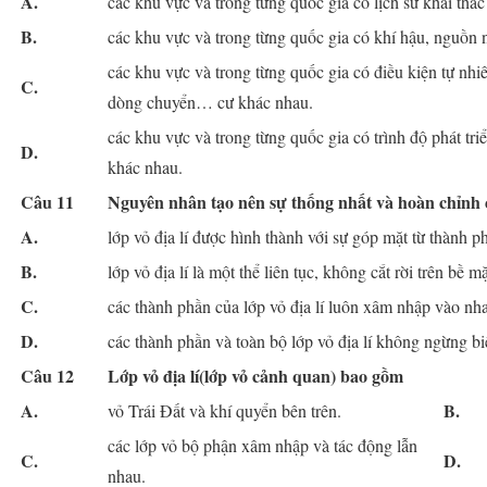
A.
các khu vực và trong từng quốc gia có lịch sử khai thá
B.
các khu vực và trong từng quốc gia có khí hậu, nguồn n
các khu vực và trong từng quốc gia có điều kiện tự nhiên
C.
dòng chuyển… cư khác nhau.
các khu vực và trong từng quốc gia có trình độ phát triể
D.
khác nhau.
Câu 11
Nguyên nhân tạo nên sự thống nhất và hoàn chỉnh củ
A.
lớp vỏ địa lí được hình thành với sự góp mặt từ thành ph
B.
lớp vỏ địa lí là một thể liên tục, không cắt rời trên bề m
C.
các thành phần của lớp vỏ địa lí luôn xâm nhập vào nha
D.
các thành phần và toàn bộ lớp vỏ địa lí không ngừng bi
Câu 12
Lớp vỏ địa lí(lớp vỏ cảnh quan) bao gồm
A.
B.
vỏ Trái Đất và khí quyển bên trên.
các lớp vỏ bộ phận xâm nhập và tác động lẫn
C.
D.
nhau.