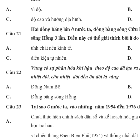
A.
B.
vĩ độ.
C.
D.
độ cao và hướng địa hình.
Hai đồng bằng lớn ở nước ta, đồng bằng sông Cửu
Câu 21
sông Hồng 3 lần. Điều này có thể giải thích bởi lí do
A.
B.
tính chất nền kinh tế.
C.
D.
điều kiện tự nhiên.
Vùng có sự phân hóa khí hậu theo độ cao đã tạo ra k
Câu 22
nhiệt đới, cận nhiệt đới đến ôn đới là vùng
A.
B.
Đông Nam Bộ.
C.
D.
Đồng băng sông Hồng.
Câu 23
Tại sao ở nước ta, vào những năm 1954 đến 1976 d
Chưa thực hiện chính sách dân số và kế hoạch hóa gia đ
A.
hội lạc hậu.
vì chiến thăng Điện Biên Phủ(1954) và thống nhất đất