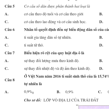
Câu 5
Cơ cấu
số dân
được phân thành hai loại
là
A.
B.
cơ cấu theo độ tuổi và cơ cấu theo giới
C.
D.
cơ cấu theo lao động và cơ cấu sinh học.
Câu 6
Nhân tố quyết định đến sự biến động dân số của các 
A.
B.
tỉ suất gia tăng dân số tự nhiên.
C.
D.
tỉ suất tử thô.
Câu 7
Biểu hiện rõ rệt của quy luật địa ô là
A.
B.
sự thay đổi lượng mưa theo kinh độ.
C.
D.
sự thay đổi nhiệt độ và độ ẩm theo kinh độ.
Ở Việt Nam năm 2016 tỉ suất sinh thô của là 15,74
Câu 8
tự nhiên là
A.
0,9%
B.
C.
0,9%
0
Cho sơ đồ:
LỚP VỎ ĐỊA LI CỦA TRÁI ĐẤT