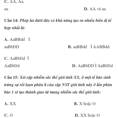
C.
AA, Aa,
D.
aa.
AA và aa.
Câu 14:
Phép lai dưới đây có khả năng tạo ra nhiều biến dị tổ
hợp nhất là:
A.
AaBBdd Ï
B.
aaBbDD
aaBBdd Ï AABBdd.
C.
AaBbDd Ï
D.
AaBbDd
AaBbDD Ï AaBbDd
Câu 15:
Xét cặp nhiễm sắc thể giới tính XX, ở một tế bào sinh
trứng sự rối loạn phân li của cặp NST giới tính này ở lần phân
bào 1 sẽ tạo thành giao tử mang nhiễm sắc thể giới tính:
A.
B.
XX
X hoặc O
C.
D.
O
XX hoặc O