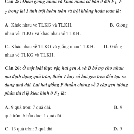
Câu 25:
Điểm giống nhau và khác nhau cơ bản ở đời F­
, F­
1­
trong lai 1 tính trội hoàn toàn và trội không hoàn toàn là:
2
A.
B.
Khác nhau về TLKG và TLKH.
Giống
nhau về TLKG và khác nhau về TLKH.
C.
D.
Khác nhau về TLKG và giống nhau TLKH.
Giống
nhau về TLKG và TLKH.
Câu 26:
Ở một loài thực vật, hai gen A và B bổ trợ cho nhau
qui định dạng quả tròn, thiếu 1 hay cả hai gen trên đều tạo ra
dạng quả dài. Lai hai giống P thuần chủng về 2 cặp gen tương
phản thì tỉ lệ kiểu hình ở F
là:
2
A.
B.
9 quả tròn: 7 quả dài.
9
quả tròn: 6 bầu dục: 1 quả dài.
C.
D.
13 quả tròn: 3 quả dài.
9