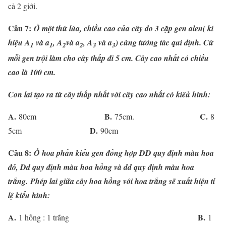
cả 2 giới.
Câu 7:
Ở một thứ lúa, chiều cao của cây do 3 cặp gen alen( kí
hiệu A
và a
, A
và a
, A
và a
) cùng tương tác qui định. Cứ
1
1
2
2
3
3
mỗi gen trội làm cho cây thấp đi 5 cm. Cây cao nhất có chiều
cao là 100 cm.
Con lai tạo ra từ cây thấp nhất với cây cao nhất có kiêủ hình:
A.
B.
C.
80cm
75cm.
8
D.
5cm
90cm
Câu 8:
Ở hoa phấn kiểu gen đồng hợp DD quy định màu hoa
đỏ, Dd quy định màu hoa hồng và dd quy định màu hoa
trắng.
Phép lai giữa cây hoa hồng với hoa trắng sẽ xuất hiện tỉ
lệ kiểu hình:
A.
B.
1 hồng : 1 trắng
1