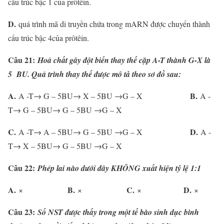
cấu trúc bậc 1 của prôtêin.
D.
quá trình mã di truyền chứa trong mARN được chuyển thành
cấu trúc bậc 4của prôtêin.
Câu 21:
Hoá chất gây đột biến thay thế cặp A-T thành G-X là
5 BU. Quá trình thay thế được mô tả theo sơ đồ sau:
A.
B.
A -T→ G – 5BU→ X – 5BU →G – X
A -
T→ G – 5BU→ G – 5BU →G – X
C.
D.
A -T→ A – 5BU→ G – 5BU →G – X
A -
T→ X – 5BU→ G – 5BU →G – X
Câu 22:
Phép lai nào dưới đây KHÔNG xuất hiện tỷ lệ 1:1
A.
B.
C.
D.
×
×
×
×
Câu 23:
Số NST được thấy trong một tế bào sinh dục bình