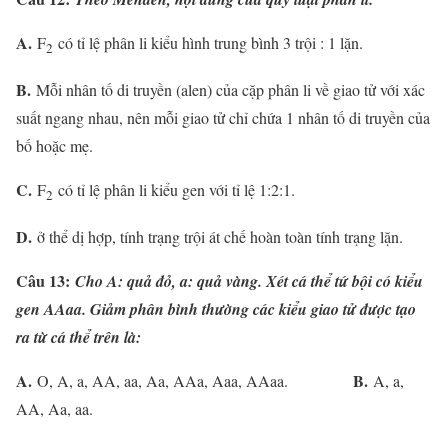
A.
F
có tỉ lệ phân li kiểu hình trung bình 3 trội : 1 lặn.
2
B.
Mỗi nhân tố di truyền (alen) của cặp phân li về giao tử với xác
suất ngang nhau, nên mỗi giao tử chỉ chứa 1 nhân tố di truyền của
bố hoặc mẹ.
C.
F
có tỉ lệ phân li kiểu gen với tỉ lệ 1:2:1.
2
D.
ở thể dị hợp, tính trạng trội át chế hoàn toàn tính trạng lặn.
Câu 13:
Cho A: quả đỏ, a: quả vàng. Xét cá thể tứ bội có kiểu
gen AAaa. Giảm phân bình thường các kiểu giao tử được tạo
ra từ cá thể trên là:
A.
B.
O, A, a, AA, aa, Aa, AAa, Aaa, AAaa.
A, a,
AA, Aa, aa.