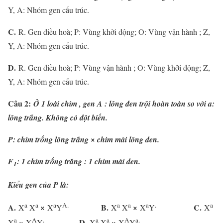
Y, A: Nhóm gen cấu trúc.
C.
R. Gen điều hoà; P: Vùng khởi động; O: Vùng vận hành ; Z,
Y, A: Nhóm gen cấu trúc.
D.
R. Gen điều hoà; P: Vùng vận hành ; O: Vùng khởi động; Z,
Y, A: Nhóm gen cấu trúc.
Câu 2:
Ở 1 loài chim , gen A : lông đen trội hoàn toàn so với a:
lông trắng. Không có đột biến.
P: chim trống lông trắng × chim mái lông đen.
F
: 1 chim trống trắng : 1 chim mái đen.
1
Kiểu gen của P là:
a
a
a
A.
a
a
a
.
a
A.
B.
C.
X
X
×
X
Y
X
X
×
X
Y
X
a
A
.
a
a
A
a.
D.
X
×
X
Y
X
X
×
X
Y