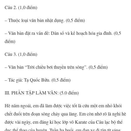
Câu 2. (1,0 điểm)
– Thuộc loại văn bản nhật dụng. (0,5 điểm)
– Văn bản đặt ra vấn đề: Dân số và kế hoạch hóa gia đình. (0,5
điểm)
Câu 3. (1,0 điểm)
– Văn bản “Trời chiều bơi thuyền trên sông”. (0,5 điểm)
– Tác giả: Tạ Quốc Bửu. (0,5 điểm)
III. PHẦN TẬP LÀM VĂN: (5.0 điểm)
Hè năm ngoái, em đã làm được việc tốt là cứu một em nhỏ khỏi
chết đuối trên đoạn sông chảy qua làng. Em còn nhớ rõ là nghỉ hè
được vài ngày, em đăng kí học lớp võ Karate của Câu lạc bộ thể
dục thể thao của huyện. Tuần ba buổi, em đạp xe đi tập từ sáng