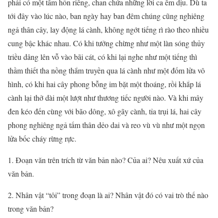
phải có một tâm hồn riêng, chan chứa những lời ca êm dịu. Dù ta
tới đây vào lúc nào, ban ngày hay ban đêm chúng cũng nghiêng
ngả thân cây, lay động lá cành, không ngớt tiếng rì rào theo nhiều
cung bậc khác nhau. Có khi tưởng chừng như một làn sóng thủy
triều dâng lên vỗ vào bãi cát, có khi lại nghe như một tiếng thì
thầm thiết tha nồng thắm truyền qua lá cành như một đốm lửa vô
hình, có khi hai cây phong bỗng im bặt một thoáng, rồi khắp lá
cành lại thở dài một lượt như thương tiếc người nào. Và khi mây
đen kéo đến cùng với bão dông, xô gãy cành, tỉa trụi lá, hai cây
phong nghiêng ngả tấm thân dẻo dai và reo vù vù như một ngọn
lửa bốc cháy rừng rực.
1. Đoạn văn trên trích từ văn bản nào? Của ai? Nêu xuất xứ của
văn bản.
2. Nhân vật “tôi” trong đoạn là ai? Nhân vật đó có vai trò thế nào
trong văn bản?