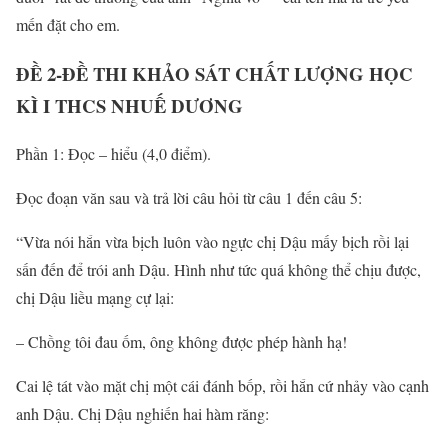
mến đặt cho em.
ĐỀ 2-ĐỀ THI KHẢO SÁT CHẤT LƯỢNG HỌC
KÌ I THCS NHUẾ DƯƠNG
Phần 1: Đọc – hiểu (4,0 điểm).
Đọc đoạn văn sau và trả lời câu hỏi từ câu 1 đến câu 5:
“Vừa nói hắn vừa bịch luôn vào ngực chị Dậu mấy bịch rồi lại
sấn đến để trói anh Dậu. Hình như tức quá không thể chịu được,
chị Dậu liều mạng cự lại:
– Chồng tôi đau ốm, ông không được phép hành hạ!
Cai lệ tát vào mặt chị một cái đánh bốp, rồi hắn cứ nhảy vào cạnh
anh Dậu. Chị Dậu nghiến hai hàm răng: