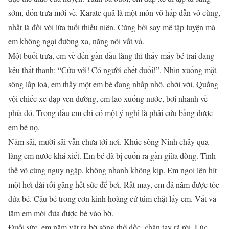
sớm, đốn trưa mới về. Karate quả là một môn võ hấp dẫn vô cùng,
nhất là đối với lứa tuổi thiếu niên. Cũng bởi say mê tập luyện mà
em không ngại đường xa, nắng nôi vất vả.
Một buổi trưa, em về đến gần đầu làng thì thấy mấy bé trai đang
kêu thất thanh: “Cứu với! Có người chết đuối!”. Nhìn xuống mặt
sông lấp loá, em thấy một em bé đang nhấp nhô, chới với. Quẳng
vội chiếc xe đạp ven đường, em lao xuống nước, bơi nhanh về
phía đó. Trong đầu em chỉ có một ý nghĩ là phải cứu bằng được
em bé nọ.
Năm sải, mười sải vẫn chưa tới nơi. Khúc sông Ninh chảy qua
làng em nước khá xiết. Em bé đã bị cuốn ra gần giữa dòng. Tình
thế vô cùng nguy ngập, không nhanh không kịp. Em ngoi lên hít
một hơi dài rồi gắng hết sức để bơi. Rất may, em đã nắm được tóc
đứa bé. Cậu bé trong cơn kinh hoàng cứ túm chặt lấy em. Vất vả
lắm em mới đưa được bé vào bờ.
Đuối sức, em nằm vật ra bờ sông thở dốc, chân tay rã rời. Lúc