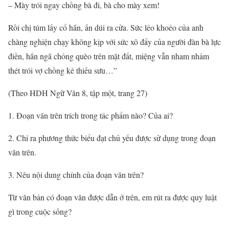
– Mày trói ngay chồng bà đi, bà cho mày xem!
Rồi chị túm lấy cổ hắn, ấn dúi ra cửa. Sức lẻo khoẻo của anh
chàng nghiện chạy không kịp với sức xô đẩy của người đàn bà lực
điền, hắn ngã chỏng quèo trên mặt đất, miệng vẫn nham nhảm
thét trói vợ chồng kẻ thiếu sưu…”
(Theo HDH Ngữ Văn 8, tập một, trang 27)
1. Đoạn văn trên trích trong tác phẩm nào? Của ai?
2. Chỉ ra phương thức biểu đạt chủ yếu được sử dụng trong đoạn
văn trên.
3. Nêu nội dung chính của đoạn văn trên?
Từ văn bản có đoạn văn được dẫn ở trên, em rút ra được quy luật
gì trong cuộc sống?