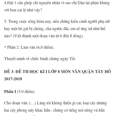
4.Đặt 1 câu ghép chỉ nguyên nhân vì sao chị Dậu lại phản kháng
với bọn cai lệ như vậy?
5. Trong cuộc sống hôm nay, nếu chứng kiến cảnh người phụ nữ
hay một bé gái bị chồng, cha ngược đãi, em sẽ ứng xử như thế
nào? (Viết thành một đoạn văn từ 6 đến 8 dòng).
* Phần 2. Làm văn (6,0 điểm).
Thuyết minh về chiếc bánh chưng ngày Tết.
ĐỀ 3- ĐỀ TH HỌC KÌ I LỚP 8 MÔN VĂN QUẬN TÂY HỒ
2017-2018
Phần I
(5.0 điểm):
Cho đoạn văn: (.. .) Làng tôi không thiếu gì các loại cây nhưng
hai cây phong này khác hẳn– chúng có tiếng nói riêng và hẳn