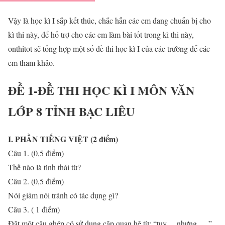
Vậy là học kì I sắp kết thúc, chắc hẳn các em đang chuẩn bị cho
kì thi này, để hổ trợ cho các em làm bài tốt trong kì thi này,
onthitot sẽ tổng hợp một số đề thi học kì I của các trường để các
em tham khảo.
ĐỀ 1-ĐỀ THI HỌC KÌ I MÔN VĂN
LỚP 8 TỈNH BẠC LIÊU
I. PHẦN TIẾNG VIỆT (2 điểm)
Câu 1. (0,5 điểm)
Thế nào là tình thái từ?
Câu 2. (0,5 điểm)
Nói giảm nói tránh có tác dụng gì?
Câu 3. ( 1 điểm)
Đặt một câu ghép có sử dụng cặp quan hệ từ: “tuy… nhưng…..”