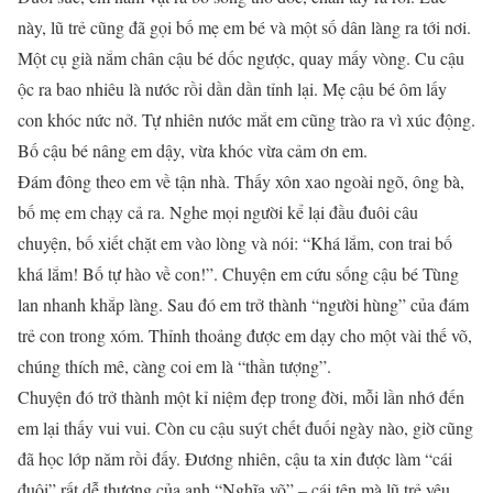
này, lũ trẻ cũng đã gọi bố mẹ em bé và một số dân làng ra tới nơi.
Một cụ già nắm chân cậu bé dốc ngược, quay mấy vòng. Cu cậu
ộc ra bao nhiêu là nước rồi dần dần tỉnh lại. Mẹ cậu bé ôm lấy
con khóc nức nở. Tự nhiên nước mắt em cũng trào ra vì xúc động.
Bố cậu bé nâng em dậy, vừa khóc vừa cảm ơn em.
Đám đông theo em về tận nhà. Thấy xôn xao ngoài ngõ, ông bà,
bố mẹ em chạy cả ra. Nghe mọi người kể lại đầu đuôi câu
chuyện, bố xiết chặt em vào lòng và nói: “Khá lắm, con trai bố
khá lắm! Bố tự hào về con!”. Chuyện em cứu sống cậu bé Tùng
lan nhanh khắp làng. Sau đó em trở thành “người hùng” của đám
trẻ con trong xóm. Thỉnh thoảng được em dạy cho một vài thế võ,
chúng thích mê, càng coi em là “thần tượng”.
Chuyện đó trở thành một kỉ niệm đẹp trong đời, mỗi lần nhớ đến
em lại thấy vui vui. Còn cu cậu suýt chết đuối ngày nào, giờ cũng
đã học lớp năm rồi đấy. Đương nhiên, cậu ta xin được làm “cái
đuôi” rất dễ thương của anh “Nghĩa võ” – cái tên mà lũ trẻ yêu