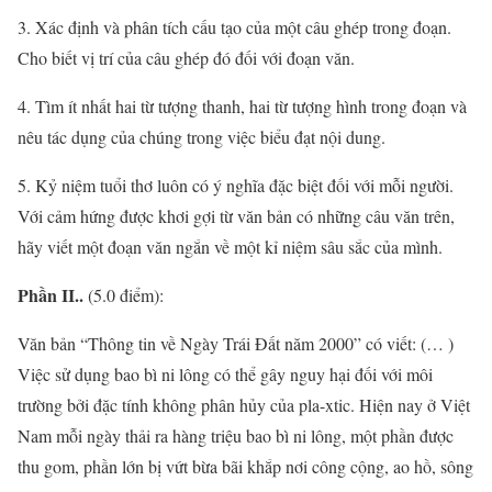
3. Xác định và phân tích cấu tạo của một câu ghép trong đoạn.
Cho biết vị trí của câu ghép đó đối với đoạn văn.
4. Tìm ít nhất hai từ tượng thanh, hai từ tượng hình trong đoạn và
nêu tác dụng của chúng trong việc biểu đạt nội dung.
5. Kỷ niệm tuổi thơ luôn có ý nghĩa đặc biệt đối với mỗi người.
Với cảm hứng được khơi gợi từ văn bản có những câu văn trên,
hãy viết một đoạn văn ngắn về một kỉ niệm sâu sắc của mình.
Phần II..
(5.0 điểm):
Văn bản “Thông tin về Ngày Trái Đất năm 2000” có viết: (… )
Việc sử dụng bao bì ni lông có thể gây nguy hại đối với môi
trường bởi đặc tính không phân hủy của pla-xtic. Hiện nay ở Việt
Nam mỗi ngày thải ra hàng triệu bao bì ni lông, một phần được
thu gom, phần lớn bị vứt bừa bãi khắp nơi công cộng, ao hồ, sông