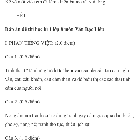
Kể về một việc em đã làm khiến ba mẹ rất vui lòng.
—— HẾT ——-
Đáp án đề thi học kì 1 lớp 8 môn Văn Bạc Liêu
I. PHẦN TIẾNG VIỆT: (2.0 điểm)
Câu 1. (0.5 điểm)
Tình thái từ là những từ được thêm vào câu để cấu tạo câu nghi
vấn, câu cầu khiến, câu cảm thán và để biểu thị các sắc thái tình
cảm của người nói.
Câu 2. (0.5 điểm)
Nói giảm nói tránh có tác dụng tránh gây cảm giác quá đau buồn,
ghê sợ, nặng nề; tránh thô tục, thiếu lịch sự.
Câu 3. (1.0 điểm)