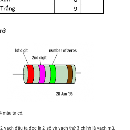
rở
 4 màu ta có:
có 2 vạch đầu ta đọc là 2 số và vạch thứ 3 chính là vạch mũ.