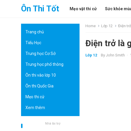
Ôn Thi Tốt
Mẹo vặt thi cử
Sức khỏe mùa
Home
Lớp 12
Điện tr
Trang chủ
Điện trở là 
Tiểu Học
Trung học Cơ Sở
Lớp 12
By
John Smith
·
Trung học phổ thông
Ôn thi vào lớp 10
Ôn thi Quốc Gia
Mẹo thi cử
Xem thêm
Nhà tài trợ