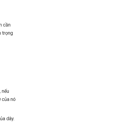
ạn cần
n trọng
, nếu
ở của nó
của dây.