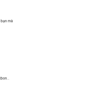
a bạn mà
acbon…