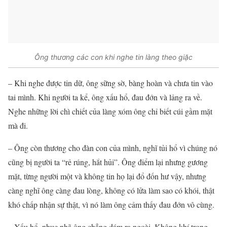
Ông thương các con khi nghe tin làng theo giặc
– Khi nghe được tin dữ, ông sững sờ, bàng hoàn và chưa tin vào
tai mình. Khi người ta kể, ông xấu hổ, đau đớn và lảng ra về.
Nghe những lời chì chiết của làng xóm ông chỉ biết cúi gầm mặt
mà đi.
– Ông còn thương cho đàn con của mình, nghĩ tủi hổ vì chúng nó
cũng bị người ta “rẻ rúng, hắt hủi”. Ông điểm lại nhưng gương
mặt, từng người một và không tin họ lại đổ đốn hư vậy, nhưng
càng nghĩ ông càng đau lòng, không có lửa làm sao có khói, thật
khó chấp nhận sự thật, vì nó làm ông cảm thấy đau đớn vô cùng.
– Xấu hổ, nhục nhã ông chẳng dám ra ngoài. Không khí trong