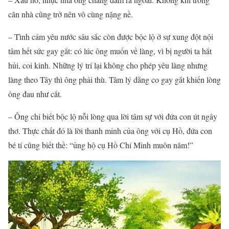
căn nhà cũng trở nên vô cùng nặng nề.
– Tình cảm yêu nước sâu sắc còn được bộc lộ ở sự xung đột nội
tâm hết sức gay gắt: có lúc ông muốn về làng, vì bị người ta hắt
hủi, coi kinh. Những lý trí lại không cho phép yêu làng nhưng
làng theo Tây thì ông phải thù. Tâm lý dằng co gay gắt khiến lòng
ông đau như cắt.
– Ông chỉ biết bộc lộ nỗi lòng qua lời tâm sự với đứa con út ngây
thơ. Thực chất đó là lời thanh minh của ông với cụ Hồ, đứa con
bé tí cũng biết thề: “ủng hộ cụ Hồ Chí Minh muôn năm!”