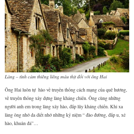
Làng – tình cảm thiêng liêng máu thịt đối với ông Hai
Ông Hai luôn tự hào về truyền thống cách mạng của quê hương,
về truyền thống xây dựng làng kháng chiến. Ông cùng những
người anh em trong làng xây hào, đắp lũy kháng chiến. Khi xa
làng ông nhớ da diết nhớ những kỷ niệm “ đào đường, đắp u, xẻ
hào, khuân đá”…