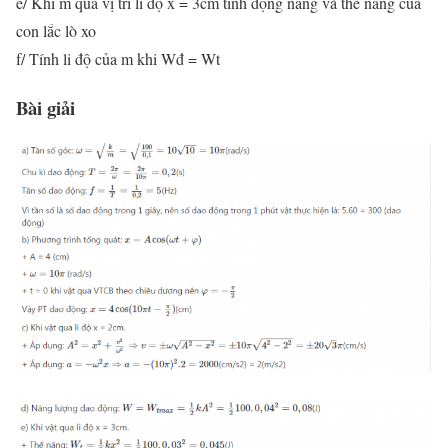
e/ Khi m qua vị trí li độ x = 3cm tính động năng và thế năng của
con lắc lò xo
f/ Tính li độ của m khi Wđ = Wt
Bài giải