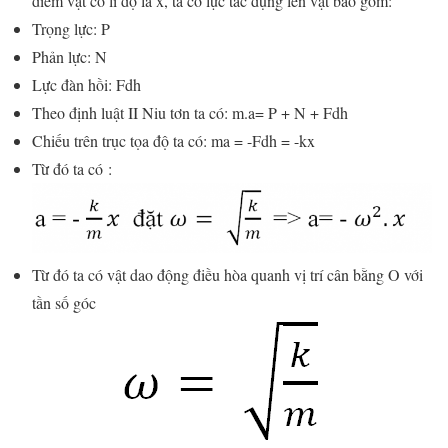
điểm vật có li độ là x, ta có lực tác dụng lên vật bao gồm:
Trọng lực: P
Phản lực: N
Lực đàn hồi: Fdh
Theo định luật II Niu tơn ta có: m.a= P + N + Fdh
Chiếu trên trục tọa độ ta có: ma = -Fdh = -kx
Từ đó ta có :
Từ đó ta có vật dao động điều hòa quanh vị trí cân bằng O với
tần số góc