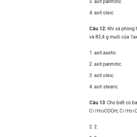
axit panmitic.
axit oleic.
Câu 12:
Khi xà phòng h
và 83,4 g muối của 1ax
axit axetic.
axit panmitic.
axit oleic.
axit stearic.
Câu
13
: Cho biết có b
C
H
COOH, C
H
17
33
17
31
2.