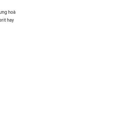
hưng hoà
rit hay