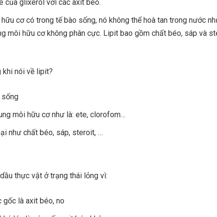
e của glixerol với các axit béo.
t hữu cơ có trong tế bào sống, nó không thể hoà tan trong nước n
g môi hữu cơ không phân cực. Lipit bao gồm chất béo, sáp và ste
khi nói về lipit?
o sống
dung môi hữu cơ như là: ete, clorofom…
ại như chất béo, sáp, steroit, …
dầu thực vật ở trạng thái lỏng vì:
gốc là axit béo, no