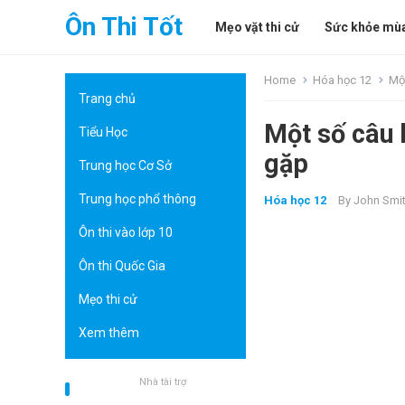
Ôn Thi Tốt
Mẹo vặt thi cử
Sức khỏe mùa
Home
Hóa học 12
Một
Trang chủ
Một số câu h
Tiểu Học
gặp
Trung học Cơ Sở
Trung học phổ thông
Hóa học 12
By
John Smi
Ôn thi vào lớp 10
Ôn thi Quốc Gia
Mẹo thi cử
Xem thêm
Nhà tài trợ