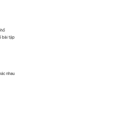
phổ
ố bài tập
khác nhau