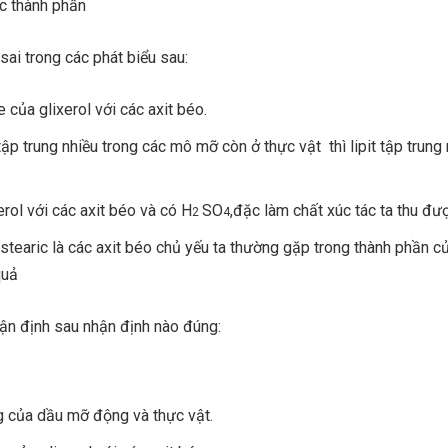
c thành phần
sai trong các phát biểu sau:
e của glixerol với các axit béo.
 tập trung nhiều trong các mô mỡ còn ở thực vật thì lipit tập trung
erol với các axit béo và có H
SO
,đặc làm chất xúc tác ta thu được
2
4
t stearic là các axit béo chủ yếu ta thường gặp trong thành phần của
quả
ận định sau nhận định nào đúng:
ng của dầu mỡ động và thực vật.