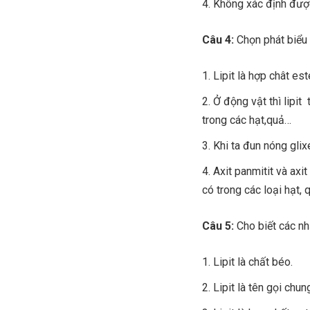
Không xác định đượ
Câu 4:
Chọn phát biểu 
Lipit là hợp chât est
Ở động vật thì lipit
trong các hạt,quả…
Khi ta đun nóng glix
Axit panmitit và axi
có trong các loại hạt, 
Câu 5:
Cho biết các nh
Lipit là chất béo.
Lipit là tên gọi chu