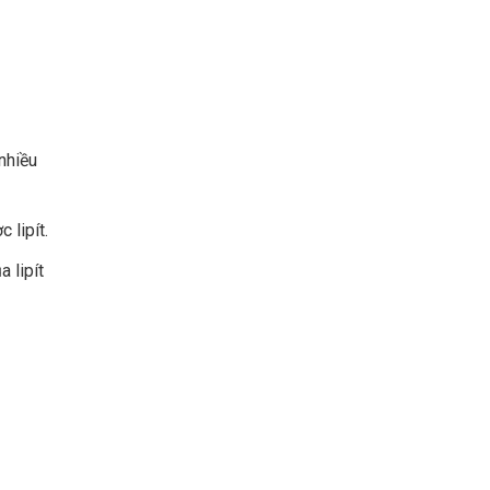
 nhiều
 lipít.
 lipít