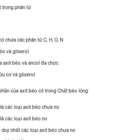
́t trong phân tử
ó chứa các phân tử C, H, O, N
éo và glixerol
a axit béo và ancol đa chức
ữu cơ và glixerol
phần của axit béo có trong Chất béo lỏng:
à các loại axit béo chưa no
à các loại axit béo no
 duy nhất các loại axit béo chưa no