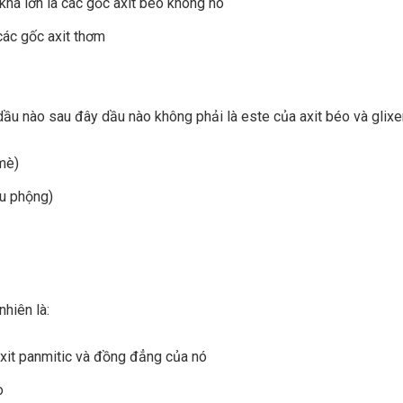
há lớn là các gốc axit béo không no
các gốc axit thơm
dầu nào sau đây dầu nào không phải là este của axit béo và glixer
mè)
ậu phộng)
nhiên là:
it panmitic và đồng đẳng của nó
o