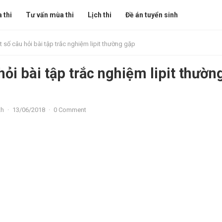
 thi
Tư vấn mùa thi
Lịch thi
Đề án tuyển sinh
 số câu hỏi bài tập trắc nghiệm lipit thường gặp
ỏi bài tập trắc nghiệm lipit thườn
th
·
13/06/2018
·
0 Comment