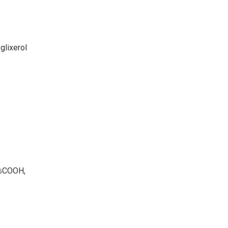
glixerol
COOH,
5