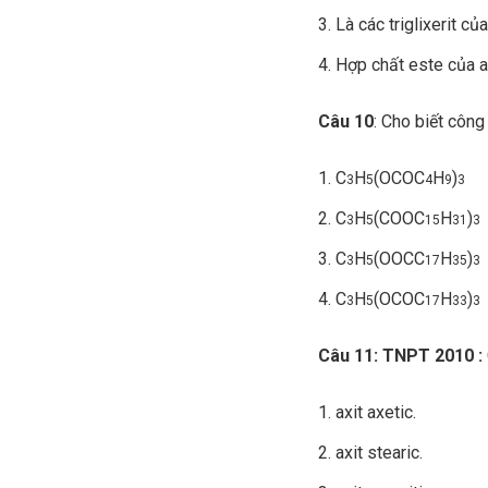
Là các triglixerit củ
Hợp chất este của ax
Câu 10
: Cho biết công
C
H
(OCOC
H
)
3
5
4
9
3
C
H
(COOC
H
)
3
5
15
31
3
C
H
(OOCC
H
)
3
5
17
35
3
C
H
(OCOC
H
)
3
5
17
33
3
Câu 11: TNPT 2010 :
axit axetic.
axit stearic.