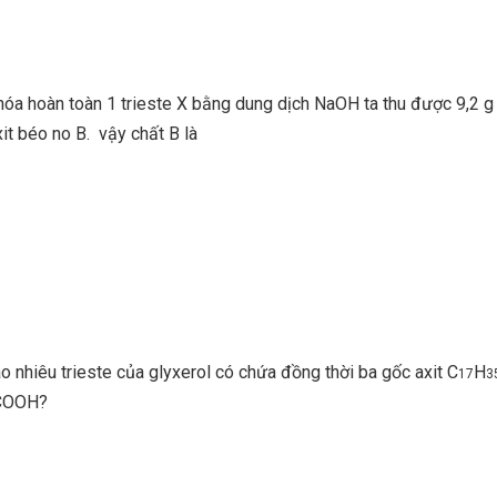
óa hoàn toàn 1 trieste X bằng dung dịch NaOH ta thu được 9,2 g 
it béo no B. vậy chất B là
ao nhiêu trieste của glyxerol có chứa đồng thời ba gốc axit C
H
17
3
COOH?