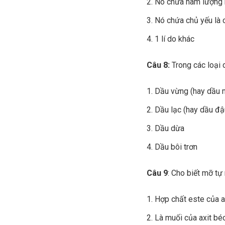
Nó chứa hàm lượng k
Nó chứa chủ yếu là 
1 lí do khác
Câu 8:
Trong các loại 
Dầu vừng (hay dầu 
Dầu lạc (hay dầu đ
Dầu dừa
Dầu bôi trơn
Câu 9
: Cho biết mỡ tự 
Hợp chất este của ax
Là muối của axit bé