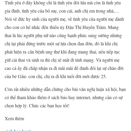
Tình yêu ở đây không chỉ là tình yêu đôi lứa mà còn là tình yêu
gia đình, tình yêu của bố mẹ, con cái, anh chị em trong nhà,…
Nói về đức hy sinh của người mẹ, về tình yêu của người mẹ dành
cho con có hể nhắc đến thiếu úy Đậu Thị Huyền Trâm. Mang
thai là lúc người phụ nữ nào cũng hạnh phúc sung sướng nhưng
chị lại phải đứng trước một sự lựa chọn đau đớn, đó là khi chị
phát hiện ra căn bệnh ung thư khi đang mang thai, nếu tiếp tục
giữ cái thai và sinh ra thì chị sẽ mất đi tính mạng. Và người mẹ
cao cả ấy đã chấp nhận ra đi mãi mãi để đánh đổi lại sự chào đời
của bé Gấu- con chị, chị ra đi khi tuổi đời mới được 25.
Còn rất nhiều những dẫn chứng cho bài văn nghị luận xã hội, bạn
có thể tham khảo thêm ở sách báo hay internet, nhưng cần có sự
chọn hợp lý. Chúc các bạn học tốt!
Xem thêm