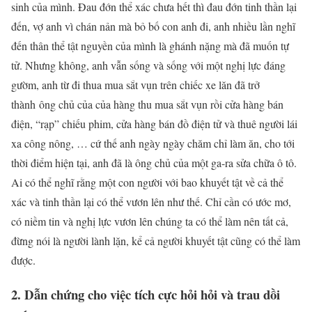
sinh của mình. Đau đớn thể xác chưa hết thì đau đớn tinh thần lại
đến, vợ anh vì chán nản mà bỏ bố con anh đi, anh nhiều lần nghĩ
đến thân thể tật nguyền của mình là ghánh nặng mà đã muốn tự
tử. Nhưng không, anh vẫn sống và sống với một nghị lực đáng
gườm, anh từ đi thua mua sắt vụn trên chiếc xe lăn đã trở
thành ông chủ của của hàng thu mua sắt vụn rồi cửa hàng bán
điện, “rạp” chiếu phim, cửa hàng bán đồ điện tử và thuê người lái
xa công nông, … cứ thế anh ngày ngày chăm chỉ làm ăn, cho tới
thời điểm hiện tại, anh đã là ông chủ của một ga-ra sửa chữa ô tô.
Ai có thể nghĩ rằng một con người với bao khuyết tật về cả thể
xác và tinh thần lại có thể vươn lên như thế. Chỉ cần có ước mơ,
có niềm tin và nghị lực vươn lên chúng ta có thể làm nên tất cả,
đừng nói là người lành lặn, kể cả người khuyết tật cũng có thể làm
được.
2. Dẫn chứng cho việc tích cực hỏi hỏi và trau dồi