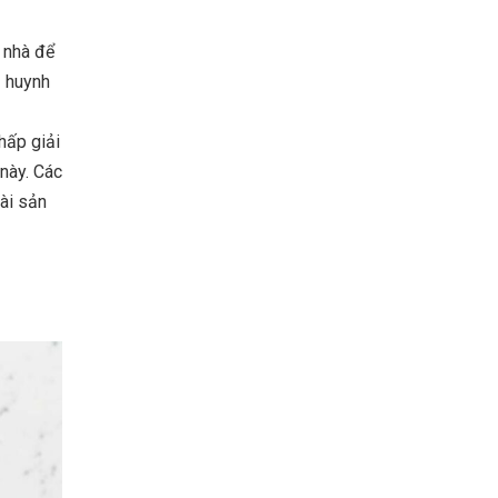
a nhà để
ụ huynh
hấp giải
 này. Các
ài sản