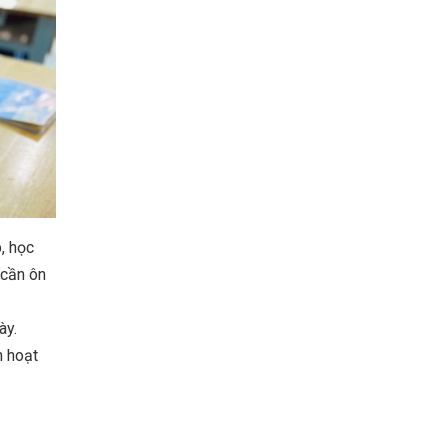
, học
 cần ôn
ày.
h hoạt