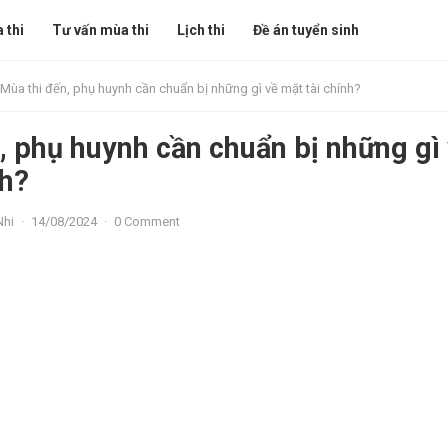
 thi
Tư vấn mùa thi
Lịch thi
Đề án tuyển sinh
Mùa thi đến, phụ huynh cần chuẩn bị những gì về mặt tài chính?
, phụ huynh cần chuẩn bị những gì
nh?
Nhi
·
14/08/2024
·
0 Comment