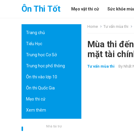
Ôn Thi Tốt
Mẹo vặt thi cử
Sức khỏe mùa
Home
Tư vấn mùa thi
Trang chủ
Mùa thi đến
Tiểu Học
mặt tài chí
Trung học Cơ Sở
Trung học phổ thông
Tư vấn mùa thi
By
Nhất 
Ôn thi vào lớp 10
Ôn thi Quốc Gia
Mẹo thi cử
Xem thêm
Nhà tài trợ