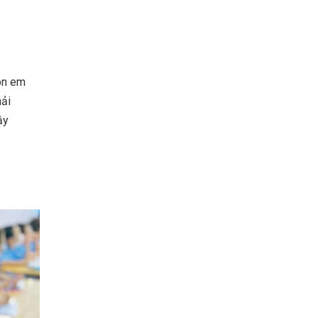
con em
hải
ậy