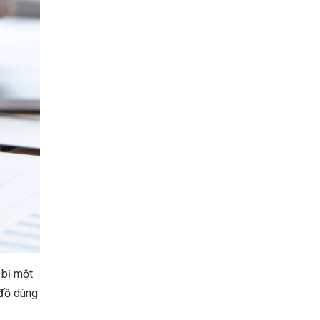
 bị một
 đồ dùng