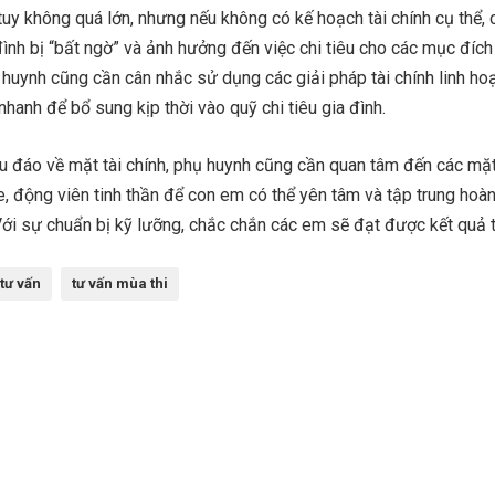
tuy không quá lớn, nhưng nếu không có kế hoạch tài chính cụ thể,
đình bị “bất ngờ” và ảnh hưởng đến việc chi tiêu cho các mục đíc
ụ huynh cũng cần cân nhắc sử dụng các giải pháp tài chính linh ho
nhanh để bổ sung kịp thời vào quỹ chi tiêu gia đình.
hu đáo về mặt tài chính, phụ huynh cũng cần quan tâm đến các mặ
e, động viên tinh thần để con em có thể yên tâm và tập trung hoà
 Với sự chuẩn bị kỹ lưỡng, chắc chắn các em sẽ đạt được kết quả t
tư vấn
tư vấn mùa thi