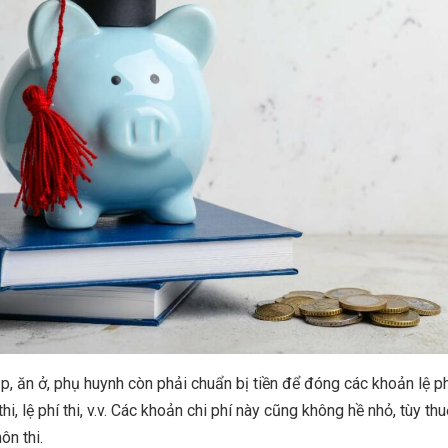
ập, ăn ở, phụ huynh còn phải chuẩn bị tiền để đóng các khoản lệ ph
hi, lệ phí thi, v.v. Các khoản chi phí này cũng không hề nhỏ, tùy th
ôn thi.