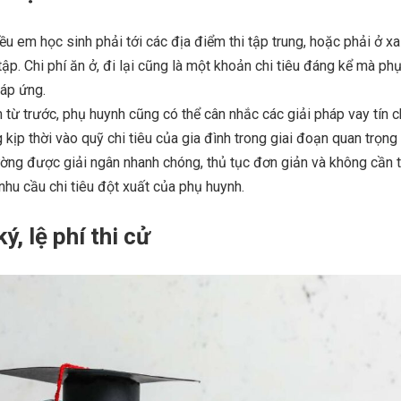
iều em học sinh phải tới các địa điểm thi tập trung, hoặc phải ở x
tập. Chi phí ăn ở, đi lại cũng là một khoản chi tiêu đáng kể mà ph
đáp ứng.
m từ trước, phụ huynh cũng có thể cân nhắc các giải pháp vay tín c
kịp thời vào quỹ chi tiêu của gia đình trong giai đoạn quan trọng
ường được giải ngân nhanh chóng, thủ tục đơn giản và không cần t
hu cầu chi tiêu đột xuất của phụ huynh.
ý, lệ phí thi cử