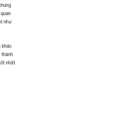
 chúng
h quan
ạt như
t khác
n thành
ốt nhất.