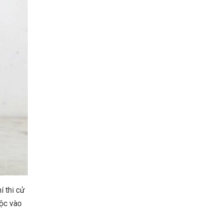
í thi cử
uộc vào