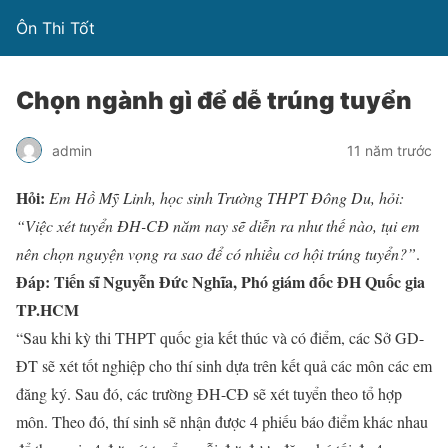
Ôn Thi Tốt
Chọn ngành gì để dễ trúng tuyển
admin
11 năm trước
Hỏi:
Em Hồ Mỹ Linh, học sinh Trường THPT Đông Du, hỏi:
“Việc xét tuyển ĐH-CĐ năm nay sẽ diễn ra như thế nào, tụi em
nên chọn nguyện vọng ra sao để có nhiều cơ hội trúng tuyển?”
.
Đáp:
Tiến sĩ Nguyễn Đức Nghĩa, Phó giám đốc ĐH Quốc gia
TP.HCM
“Sau khi kỳ thi THPT quốc gia kết thúc và có điểm, các Sở GD-
ĐT sẽ xét tốt nghiệp cho thí sinh dựa trên kết quả các môn các em
đăng ký. Sau đó, các trường ĐH-CĐ sẽ xét tuyển theo tổ hợp
môn. Theo đó, thí sinh sẽ nhận được 4 phiếu báo điểm khác nhau