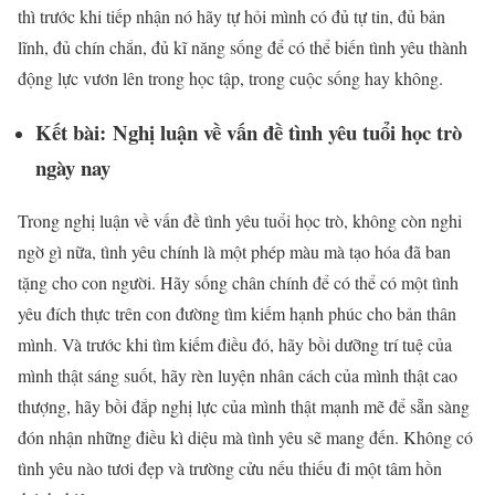
thì trước khi tiếp nhận nó hãy tự hỏi mình có đủ tự tin, đủ bản
lĩnh, đủ chín chắn, đủ kĩ năng sống để có thể biến tình yêu thành
động lực vươn lên trong học tập, trong cuộc sống hay không.
Kết bài: Nghị luận về vấn đề tình yêu tuổi học trò
ngày nay
Trong nghị luận về vấn đề tình yêu tuổi học trò, không còn nghi
ngờ gì nữa, tình yêu chính là một phép màu mà tạo hóa đã ban
tặng cho con người. Hãy sống chân chính để có thể có một tình
yêu đích thực trên con đường tìm kiếm hạnh phúc cho bản thân
mình. Và trước khi tìm kiếm điều đó, hãy bồi dưỡng trí tuệ của
mình thật sáng suốt, hãy rèn luyện nhân cách của mình thật cao
thượng, hãy bồi đắp nghị lực của mình thật mạnh mẽ để sẵn sàng
đón nhận những điều kì diệu mà tình yêu sẽ mang đến. Không có
tình yêu nào tươi đẹp và trường cửu nếu thiếu đi một tâm hồn