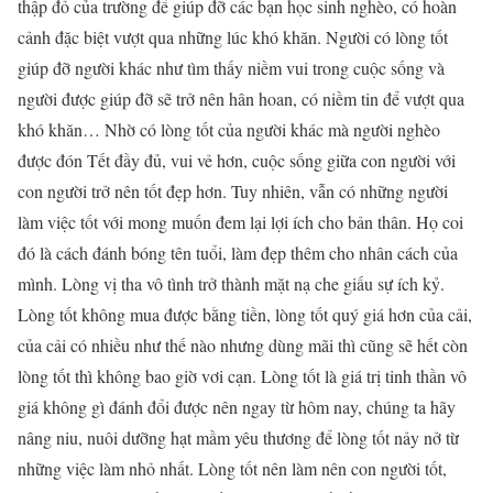
thập đỏ của trường để giúp đỡ các bạn học sinh nghèo, có hoàn
cảnh đặc biệt vượt qua những lúc khó khăn. Người có lòng tốt
giúp đỡ người khác như tìm thấy niềm vui trong cuộc sống và
người được giúp đỡ sẽ trở nên hân hoan, có niềm tin để vượt qua
khó khăn… Nhờ có lòng tốt của người khác mà người nghèo
được đón Tết đầy đủ, vui vẻ hơn, cuộc sống giữa con người với
con người trở nên tốt đẹp hơn. Tuy nhiên, vẫn có những người
làm việc tốt với mong muốn đem lại lợi ích cho bản thân. Họ coi
đó là cách đánh bóng tên tuổi, làm đẹp thêm cho nhân cách của
mình. Lòng vị tha vô tình trở thành mặt nạ che giấu sự ích kỷ.
Lòng tốt không mua được bằng tiền, lòng tốt quý giá hơn của cải,
của cải có nhiều như thế nào nhưng dùng mãi thì cũng sẽ hết còn
lòng tốt thì không bao giờ vơi cạn. Lòng tốt là giá trị tinh thần vô
giá không gì đánh đổi được nên ngay từ hôm nay, chúng ta hãy
nâng niu, nuôi dưỡng hạt mầm yêu thương để lòng tốt nảy nở từ
những việc làm nhỏ nhất. Lòng tốt nên làm nên con người tốt,