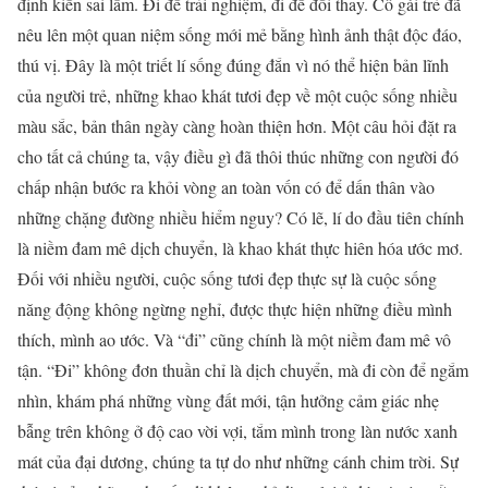
định kiến sai lầm. Đi để trải nghiệm, đi để đổi thay. Cô gái trẻ đã
nêu lên một quan niệm sống mới mẻ bằng hình ảnh thật độc đáo,
thú vị. Đây là một triết lí sống đúng đắn vì nó thể hiện bản lĩnh
của người trẻ, những khao khát tươi đẹp về một cuộc sống nhiều
màu sắc, bản thân ngày càng hoàn thiện hơn. Một câu hỏi đặt ra
cho tất cả chúng ta, vậy điều gì đã thôi thúc những con người đó
chấp nhận bước ra khỏi vòng an toàn vốn có để dấn thân vào
những chặng đường nhiều hiểm nguy? Có lẽ, lí do đầu tiên chính
là niềm đam mê dịch chuyển, là khao khát thực hiên hóa ước mơ.
Đối với nhiều người, cuộc sống tươi đẹp thực sự là cuộc sống
năng động không ngừng nghỉ, được thực hiện những điều mình
thích, mình ao ước. Và “đi” cũng chính là một niềm đam mê vô
tận. “Đi” không đơn thuần chỉ là dịch chuyển, mà đi còn để ngắm
nhìn, khám phá những vùng đất mới, tận hưởng cảm giác nhẹ
bẫng trên không ở độ cao vời vợi, tắm mình trong làn nước xanh
mát của đại dương, chúng ta tự do như những cánh chim trời. Sự