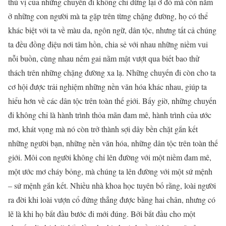
thú vị của những chuyến đi không chỉ dừng lại ở đó mà còn nằm
ở những con người mà ta gặp trên từng chặng đường, họ có thể
khác biệt với ta về màu da, ngôn ngữ, dân tộc, nhưng tất cả chúng
ta đều đồng điệu nơi tâm hồn, chia sẻ với nhau những niềm vui
nỗi buồn, cùng nhau nếm gai nằm mật vượt qua biết bao thử
thách trên những chặng đường xa lạ. Những chuyến đi còn cho ta
cơ hội được trải nghiệm những nền văn hóa khác nhau, giúp ta
hiểu hơn về các dân tộc trên toàn thế giới. Bấy giờ, những chuyến
đi không chỉ là hành trình thỏa mãn đam mê, hành trình của ước
mơ, khát vọng mà nó còn trở thành sợi dây bền chặt gắn kết
những người bạn, những nền văn hóa, những dân tộc trên toàn thế
giới. Môi con người không chỉ lên đường với một niềm đam mê,
một ước mơ cháy bỏng, mà chúng ta lên đường với một sứ mệnh
– sứ mệnh gắn kết. Nhiều nhà khoa học tuyên bố rằng, loài người
ra đời khi loài vượn cổ đứng thẳng được bằng hai chân, nhưng có
lẽ là khi họ bắt đầu bước đi mới đúng. Bởi bắt đầu cho một