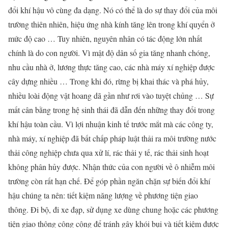
đổi khí hậu vô cùng đa dạng. Nó có thể là do sự thay đổi của môi
trường thiên nhiên, hiệu ứng nhà kính tăng lên trong khí quyển ở
mức độ cao … Tuy nhiên, nguyên nhân có tác động lớn nhất
chính là do con người. Vì mật độ dân số gia tăng nhanh chóng,
nhu cầu nhà ở, lương thực tăng cao, các nhà máy xí nghiệp được
cây dựng nhiều … Trong khi đó, rừng bị khai thác và phá hủy,
nhiều loài động vật hoang dã gần như rơi vào tuyệt chủng … Sự
mất cân bằng trong hệ sinh thái đã dẫn đến những thay đổi trong
khí hậu toàn cầu. Vì lợi nhuận kinh tế trước mắt mà các công ty,
nhà máy, xí nghiệp đã bất chấp pháp luật thải ra môi trường nước
thải công nghiệp chưa qua xử lí, rác thải y tế, rác thải sinh hoạt
không phân hủy được. Nhận thức của con người về ô nhiễm môi
trường còn rất hạn chế. Để góp phần ngăn chặn sự biến đổi khí
hậu chúng ta nên: tiết kiệm năng lượng về phương tiện giao
thông. Đi bộ, đi xe đạp, sử dụng xe dùng chung hoặc các phương
tiện giao thông công cộng để tránh gây khói bụi và tiết kiệm được