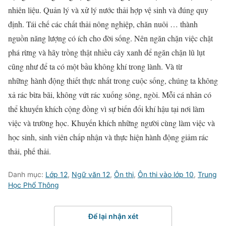
nhiên liệu. Quản lý và xử lý nước thải hợp vệ sinh và đúng quy
định. Tái chế các chất thải nông nghiệp, chăn nuôi … thành
nguồn năng lượng có ích cho đời sống. Nên ngăn chặn việc chặt
phá rừng và hãy trồng thật nhiều cây xanh để ngăn chặn lũ lụt
cũng như để ta có một bầu không khí trong lành. Và từ
những hành động thiết thực nhất trong cuộc sống, chúng ta không
xả rác bừa bãi, không vứt rác xuống sông, ngòi. Mỗi cá nhân có
thể khuyến khích cộng đồng vì sự biến đổi khí hậu tại nơi làm
việc và trường học. Khuyến khích những người cùng làm việc và
học sinh, sinh viên chấp nhận và thực hiện hành động giảm rác
thải, phế thải.
Danh mục:
Lớp 12
,
Ngữ văn 12
,
Ôn thi
,
Ôn thi vào lớp 10
,
Trung
Học Phổ Thông
Để lại nhận xét