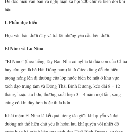
Đề đọc hiểu văn bản và nghị luận xã hội 200 chữ về biến đổi khí
hậu
I. Phần đọc hiểu
Đọc văn bản dưới đây và trả lời những yêu cầu bên dưới:
l Nino và La Nina
E
“El Nino” (theo tiếng Tây Ban Nha có nghĩa là đứa con của Chúa
hay còn gọi là bé Hài Đồng nam) là từ được dùng để chỉ hiện
tượng nóng lên dị thường của lớp nước biển bề mặt ở khu vực
xích đạo trung tâm và Đông Thái Bình Dương, kéo dài 8 – 12
tháng, hoặc lâu hơn, thường xuất hiện 3 – 4 năm một lần, song
cũng có khi dày hơn hoặc thưa hơn.
Khái niệm El Nino là kết quả tương tác giữa khí quyển và đại
dương mà thể hiện chủ yếu là hoàn lưu khí quyển với nhiệt độ
nước biển bề mặt ở khu vực xích đạo Thái Bình Dương, sự thay