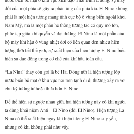
đổi của một phía sẽ gây ra phản ứng của phía kia. El Nino không
phải là một hiện tượng mang tính cục bộ ở vùng biển ngoài khơi
Nam Mỹ, mà là một phần hệ thống tương tác có quy mô lớn,
phức tạp giữa khí quyển và đại dương. El Nino là một phần của
bộ máy khí hậu ở vùng nhiệt đới có liên quan đến nhiều hiện
tượng thời tiết thế giới, sự xuất hiện của hiện tượng El Nino biểu
hiện sự dao động trong cơ chế của khí hậu toàn cầu.
“La Nina” (hay còn gọi là bé Hài Đồng nữ) là hiện tượng lớp
nước biển bề mặt ở khu vực nói trên lạnh đi dị thường xảy ra với
chu kỳ tương tự hoặc thưa hơn El Nino.
Để thể hiện sự ngược nhau giữa hai hiện tượng này có khi người
ta dùng khái niệm Anti – El Nino (đối El Nino). Hiện tượng La
Nina có thể xuất hiện ngay khi hiện tượng El Nino suy yếu,
nhưng có khi không phải như vậy.