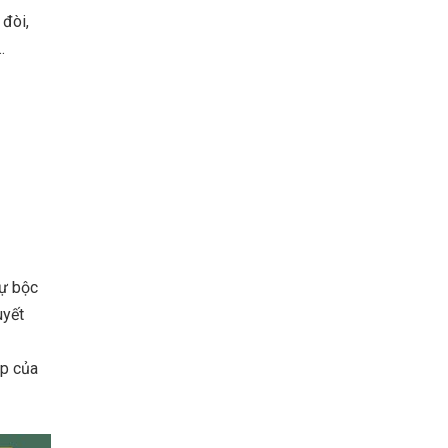
 đòi,
…
tự bộc
uyết
ẹp của