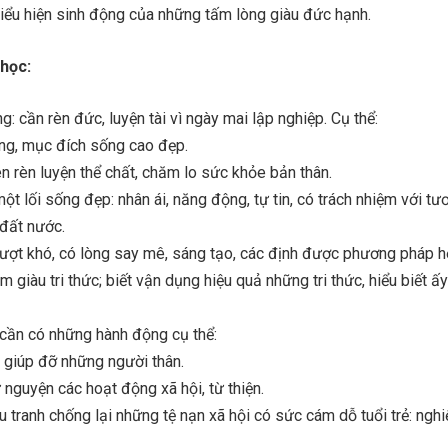
biểu hiện sinh động của những tấm lòng giàu đức hạnh.
 học:
g: cần rèn đức, luyện tài vì ngày mai lập nghiệp. Cụ thể:
ởng, mục đích sống cao đẹp.
n rèn luyện thể chất, chăm lo sức khỏe bản thân.
t lối sống đẹp: nhân ái, năng động, tự tin, có trách nhiệm với tươ
 đất nước.
 vượt khó, có lòng say mê, sáng tạo, các định được phương pháp h
àm giàu tri thức; biết vận dụng hiệu quả những tri thức, hiểu biết ấ
 cần có những hành động cụ thể:
 giúp đỡ những người thân.
 nguyện các hoạt động xã hội, từ thiện.
u tranh chống lại những tệ nạn xã hội có sức cám dỗ tuổi trẻ: nghi