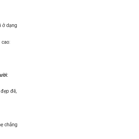
ời ở dạng
 cao:
ười:
 đẹp đẽ,
mẹ chẳng