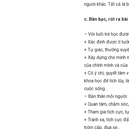
người khác. Tất cả là 
c. Bàn bạc, rút ra bài
– Với tuổi trẻ học đườn
+ Xác định được lí tư
+ Tự giác, thường xuyê
+ Xây dựng cho mình mộ
của chính mình và của
+ Có ý chí, quyết tâm
khoa học để tích lũy, l
cuộc sống…
– Bản thân mỗi người:
+ Quan tâm, chăm sóc,
+ Tham gia tích cực, tự
+ Tránh xa, tích cực đấ
trộm cắp, đua xe…