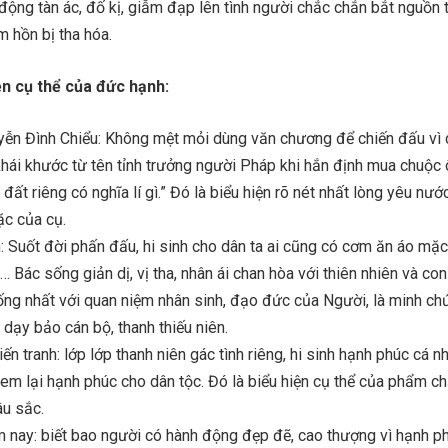
động tàn ác, đố kị, giẫm đạp lên tình người chắc chắn bắt nguồn 
m hồn bị tha hóa.
ện cụ thể của đức hạnh:
uyễn Đình Chiểu: Không mệt mỏi dùng văn chương để chiến đấu vì 
hái khước từ tên tỉnh trưởng người Pháp khi hắn định mua chuộc 
đất riêng có nghĩa lí gì.” Đó là biểu hiện rõ nét nhất lòng yêu nư
ặc của cụ.
: Suốt đời phấn đấu, hi sinh cho dân ta ai cũng có cơm ăn áo mặc
 Bác sống giản dị, vị tha, nhân ái chan hòa với thiên nhiên và con
ng nhất với quan niệm nhân sinh, đạo đức của Người, là minh ch
 dạy bảo cán bộ, thanh thiếu niên.
n tranh: lớp lớp thanh niên gác tình riêng, hi sinh hạnh phúc cá n
m lại hạnh phúc cho dân tộc. Đó là biểu hiện cụ thể của phẩm ch
âu sắc.
 nay: biết bao người có hành động đẹp đẽ, cao thượng vì hạnh p