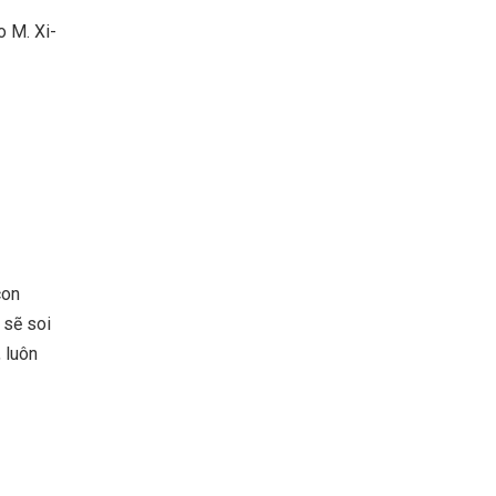
o M. Xi-
con
 sẽ soi
 luôn