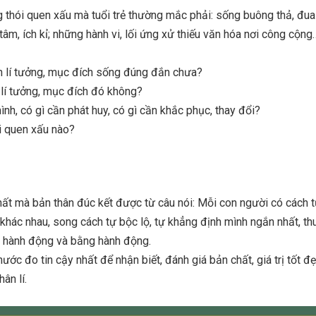
 thói quen xấu mà tuổi trẻ thường mắc phải: sống buông thả, đua
 tâm, ích kỉ; những hành vi, lối ứng xử thiếu văn hóa nơi công cộng
h lí tưởng, mục đích sống đúng đắn chưa?
i lí tưởng, mục đích đó không?
ình, có gì cần phát huy, có gì cần khắc phục, thay đổi?
i quen xấu nào?
hất mà bản thân đúc kết được từ câu nói: Mỗi con người có cách 
 khác nhau, song cách tự bộc lộ, tự khẳng định mình ngắn nhất, th
a hành động và bằng hành động.
ước đo tin cậy nhất để nhận biết, đánh giá bản chất, giá trị tốt đ
ân lí.