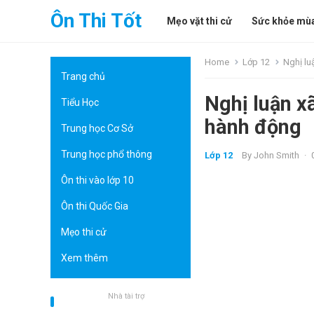
Ôn Thi Tốt
Mẹo vặt thi cử
Sức khỏe mùa
Home
Lớp 12
Nghị lu
Trang chủ
Nghị luận x
Tiểu Học
hành động
Trung học Cơ Sở
Trung học phổ thông
Lớp 12
By
John Smith
·
Ôn thi vào lớp 10
Ôn thi Quốc Gia
Mẹo thi cử
Xem thêm
Nhà tài trợ