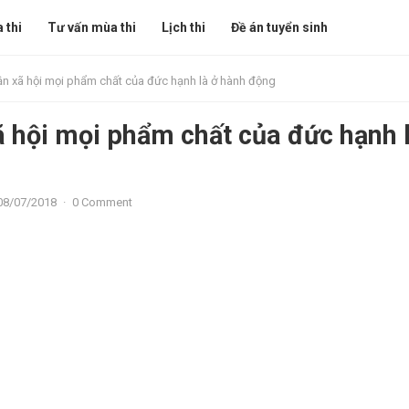
 thi
Tư vấn mùa thi
Lịch thi
Đề án tuyển sinh
ận xã hội mọi phẩm chất của đức hạnh là ở hành động
ã hội mọi phẩm chất của đức hạnh 
08/07/2018
·
0 Comment