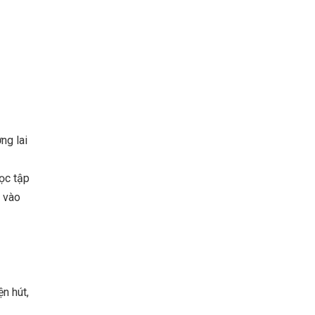
ng lai
ọc tập
y vào
ện hút,