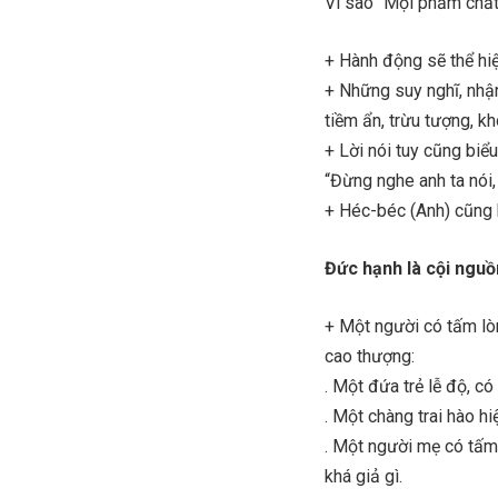
Vì sao “Mọi phẩm chất
+ Hành động sẽ thể hiện
+ Những suy nghĩ, nhận
tiềm ẩn, trừu tượng, kh
+ Lời nói tuy cũng biể
“Đừng nghe anh ta nói,
+ Héc-béc (Anh) cũng k
Đức hạnh là cội nguồ
+ Một người có tấm lò
cao thượng:
. Một đứa trẻ lễ độ, có
. Một chàng trai hào hi
. Một người mẹ có tấm
khá giả gì.