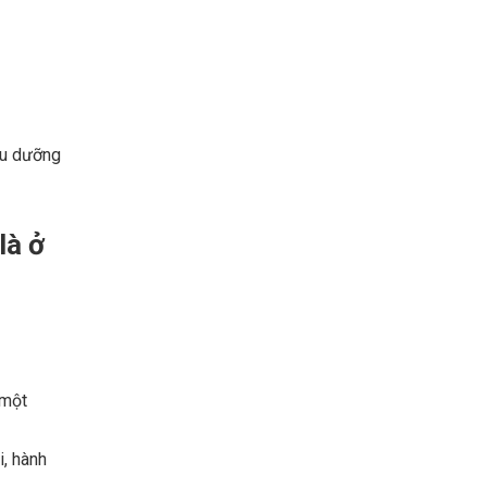
 tu dưỡng
là ở
 một
i, hành