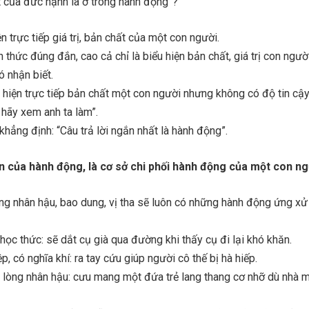
 của đức hạnh là ở trong hành động”?
 trực tiếp giá trị, bản chất của một con người.
 thức đúng đắn, cao cả chỉ là biểu hiện bản chất, giá trị con ngư
ó nhận biết.
u hiện trực tiếp bản chất một con người nhưng không có độ tin cậy
 hãy xem anh ta làm”.
hẳng định: “Câu trả lời ngắn nhất là hành động”.
n của hành động, là cơ sở chi phối hành động của một con ng
ng nhân hậu, bao dung, vị tha sẽ luôn có những hành động ứng xử
 học thức: sẽ dắt cụ già qua đường khi thấy cụ đi lại khó khăn.
ệp, có nghĩa khí: ra tay cứu giúp người cô thế bị hà hiếp.
 lòng nhân hậu: cưu mang một đứa trẻ lang thang cơ nhỡ dù nhà 