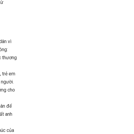
từ
dân vì
ông:
ớc thương
, trẻ em
 người.
ứng cho
hân để
ất anh
húc của