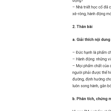
động?
– Nhà triết học cổ đã 
xê-rông, hành động mớ
2. Thân bài
a. Giải thích nội dung
– Đức hạnh là phẩm chấ
– Hành động: những việ
– Mọi phẩm chất của đ
người phải được thể hi
đường, định hướng cho
luôn song hành, gắn bó
b. Phân tích, chứng 