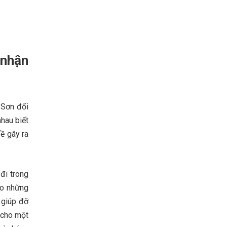
 nhận
 Sơn đối
nhau biết
ề gây ra
đi trong
ho những
g giúp đỡ
 cho một