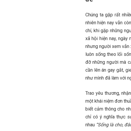
Chúng ta gặp rất nhi
nhiên hiện nay vẫn còn
chí, khi gặp những ng
xã hội hiện nay, ngày
nhưng người xem vẫn x
luôn sống theo lối sốn
đỡ những người mà cả
cần lên án gay gắt, g
như mình đã làm với n
Trao yêu thương, nhận
một khái niệm đơn thuầ
biết cảm thông cho n
chỉ có ý nghĩa thực s
nhau
“Sống là cho, đâ