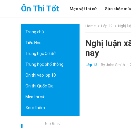
Ôn Thi Tốt
Mẹo vặt thi cử
Sức khỏe mùa
Home
Lớp 12
Nghị lu
Trang chủ
Nghị luận xã
Tiểu Học
nay
Trung học Cơ Sở
Trung học phổ thông
Lớp 12
By
John Smith
·
Ôn thi vào lớp 10
Ôn thi Quốc Gia
Mẹo thi cử
Xem thêm
Nhà tài trợ