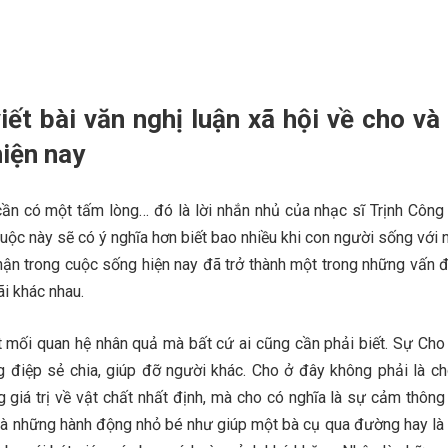
iết bài văn nghị luận xã hội về cho và
hiện nay
ần có một tấm lòng… đó là lời nhắn nhủ của nhạc sĩ Trịnh Công
Cuộc này sẽ có ý nghĩa hơn biết bao nhiều khi con người sống với 
hận trong cuộc sống hiện nay đã trở thành một trong những vấn đ
ãi khác nhau.
 mối quan hệ nhân quả mà bất cứ ai cũng cần phải biết. Sự Cho 
 điệp sẻ chia, giúp đỡ người khác. Cho ở đây không phải là c
ng giá trị về vật chất nhất định, mà cho có nghĩa là sự cảm thôn
ỉ là những hành động nhỏ bé như giúp một bà cụ qua đường hay là