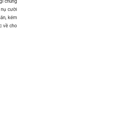
gì chúng
 nụ cười
hăn, kém
c về cho