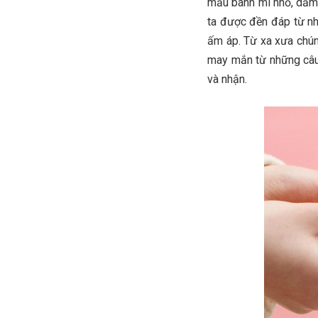
mẩu bánh mì nhỏ, dăm 
ta được đền đáp từ nh
ấm áp. Từ xa xưa chún
may mắn từ những câu 
và nhận.