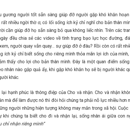
ều gương người tốt sẵn sàng giúp đỡ người gặp khó khăn hoạn 
 rất nhiều ngời thờ ơ, có lối sống ích kỷ chỉ nghĩ cho bản thân m
ười cần giúp đỡ họ sẵn sàng bỏ qua không liếc nhìn. Trên các tr
 ngày đều chia sẻ các video về tình trạng bạo lực học đường, đá
em, người quay vẫn quay… sự giúp đỡ ở đâu? Rồi còn có rất nhi
g ích kỷ chỉ biết sống cho riêng mình thỏa mãn lợi ích của mình,
m thấy cho lợi cho bản thân mình. Đây là một quan điểm sống
ieo nhân nào gặp quả ấy, khi gặp khó khăn họ sẽ bị người khác q
gười khác.
 lại hạnh phúc là thông điệp của Cho và nhận. Cho và nhận khôn
n mà để làm được nó thì đòi hỏi chúng ta phải nỗ lực nhiều hơn n
hững người những hiện tượng không may mắn trong xã hội. Cuộc
ự khi chúng ta biết cho đi và nhận lại, sống nhân ái giữa con n
u chỉ nhận riêng mình”