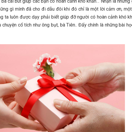
ba cái bút giúp các bạn có hoàn cảnh khó khăn… Nhận là những 
ững gì mình đã cho đi dẫu đôi khi đó chỉ là một lời cảm ơn, một
g ta luôn được dạy phải biết giúp đỡ người có hoàn cảnh khó k
chuyện cổ tích như ông bụt, bà Tiên.. Đấy chính là những bài họ