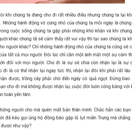
ôi khi chúng ta đang cho đi rất nhiều điều nhưng chúng ta lại kh
. Những hành động vô cùng nhỏ của chúng ta mỗi ngày là chúng
 trong cuộc sống chúng ta gặp phải những khó khăn và khi chúng
ười khác chúng tã sẽ cảm thấy rất vui vậy thì tại sao chúng ta k
cho người khác? Chỉ những hành động nhỏ của chúng ta cũng sẽ 
ủa tất cả mọi người. Đôi lúc chỉ cần một ánh mắt một sự cảm t
lớn đối với mọi người. Cho đi là sự sẻ chia còn nhận lại là sự 
đi là có thể nhận lại ngay tức thì, nhận lại đôi khi phải rất lâ
hận được, trồng cây phải chờ đến ngày có quả ngọt. Đừng bao
bạn cho đi mà không được nhận lại, cuộc đời luôn công bằng với b
n toàn yên tâm.
những người cho mà quên mất bản thân mình. Chắc hẳn các bạn
i đã kêu gọi ủng hộ đồng bào gặp lũ lụt miền Trung mà chẳng
m được như vậy?