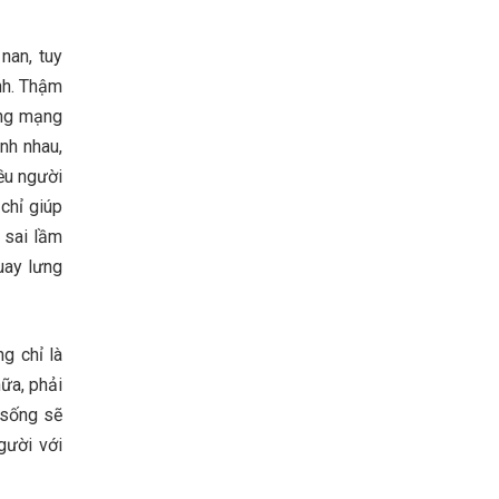
nan, tuy
ình. Thậm
ang mạng
nh nhau,
ều người
 chỉ giúp
 sai lầm
uay lưng
g chỉ là
ữa, phải
 sống sẽ
gười với