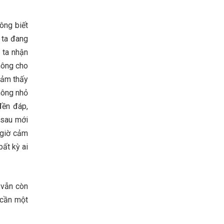
ông biết
 ta đang
 ta nhận
hông cho
cảm thấy
hông nhỏ
đền đáp,
u sau mới
 giờ cảm
ất kỳ ai
 vẫn còn
 cần một