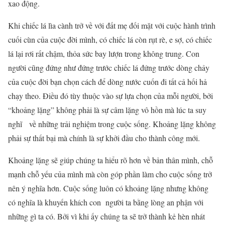
xao động.
Khi chiếc lá lìa cành trở về với đất mẹ đối mặt với cuộc hành trình
cuối cùn của cuộc đời mình, có chiếc lá còn rụt rè, e sợ, có chiếc
lá lại rơi rất chậm, thỏa sức bay lượn trong không trung. Con
người cũng đứng như đứng trước chiếc lá đứng trước dòng chảy
của cuộc đời bạn chọn cách để dòng nước cuốn đi tất cả hối hả
chạy theo. Điều đó tùy thuộc vào sự lựa chọn của mỗi người, bởi
“khoảng lặng” không phải là sự câm lặng vô hồn mà lúc ta suy
nghĩ về những trải nghiệm trong cuộc sống. Khoảng lặng không
phải sự thất bại mà chính là sự khởi đầu cho thành công mới.
Khoảng lặng sẽ giúp chúng ta hiểu rõ hơn về bản thân mình, chỗ
mạnh chỗ yếu của mình mà còn góp phần làm cho cuộc sống trở
nên ý nghĩa hơn. Cuộc sống luôn có khoảng lặng nhưng không
có nghĩa là khuyến khích con người ta bằng lòng an phận với
những gì ta có. Bởi vì khi ấy chúng ta sẽ trở thành kẻ hèn nhát