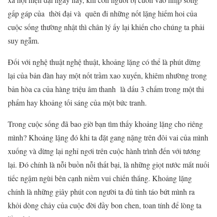
gấp gáp của thời đại và quên đi những nốt lặng hiếm hoi của
cuộc sống thường nhật thì chân lý ấy lại khiến cho chúng ta phải
suy ngẫm.
Đối với nghệ thuật nghệ thuật, khoảng lặng có thể là phút dừng
lại của bản đàn hay một nốt trầm xao xuyến, khiêm nhường trong
bản hòa ca của hàng triệu âm thanh là dấu 3 chấm trong một thi
phẩm hay khoảng tối sáng của một bức tranh.
Trong cuộc sống đã bao giờ bạn tìm thấy khoảng lặng cho riêng
mình? Khoảng lặng đó khi ta đặt gang nặng trên đôi vai của mình
xuống và dừng lại nghỉ ngơi trên cuộc hành trình đến với tương
lại. Đó chính là nỗi buồn nỗi thất bại, là những giọt nước mắt nuối
tiếc ngậm ngùi bên cạnh niềm vui chiến thắng. Khoảng lặng
chính là những giây phút con người ta đủ tỉnh táo bứt mình ra
khỏi dòng chảy của cuộc đời đầy bon chen, toan tính để lòng ta