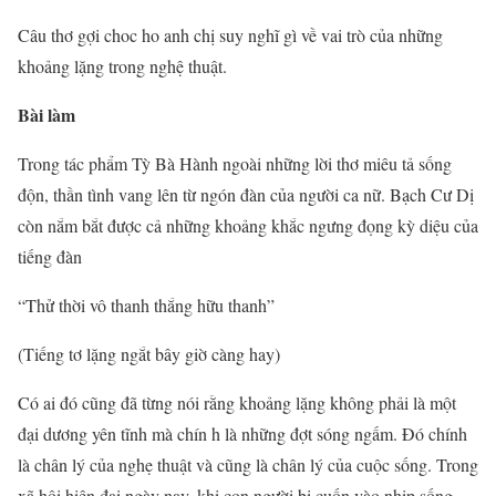
Câu thơ gợi choc ho anh chị suy nghĩ gì về vai trò của những
khoảng lặng trong nghệ thuật.
Bài làm
Trong tác phẩm Tỳ Bà Hành ngoài những lời thơ miêu tả sống
độn, thần tình vang lên từ ngón đàn của người ca nữ. Bạch Cư Dị
còn nắm bắt được cả những khoảng khắc ngưng đọng kỳ diệu của
tiếng đàn
“Thử thời vô thanh thắng hữu thanh”
(Tiếng tơ lặng ngắt bây giờ càng hay)
Có ai đó cũng đã từng nói rằng khoảng lặng không phải là một
đại dương yên tĩnh mà chín h là những đợt sóng ngấm. Đó chính
là chân lý của nghẹ thuật và cũng là chân lý của cuộc sống. Trong
xã hội hiện đại ngày nay, khi con người bị cuốn vào nhịp sống