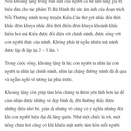
Nếu khoảng lặng trong bản đàn của người ca nữ làm tăng giá trị
biểu đàn cho tác phẩm Tì Bà Hành thì sức ám ảnh của đoạn trích
Nỗi Thương mình trong truyện Kiều.Câu thơ gợi nhắc đến thời
khắc đêm khuya nhắc đến thời điểm đêm khuya khoảnh khắc
hiếm hoi mà Kiều được đối diện với chính mình, được sống với
con người thực của mình. Không phải từ ngẫu nhiên mà mình
được lặp đi lặp lại 2 – 3 lần. \
Trong cuộc sống, khoảng lặng là lúc con người ta nhìn lại con
người ta nhìn lại chính mình, nhìn lại chặng đường mình đã đi qua
và ngẫm nghĩ về tương lai phía trước.
Khoảng lặng còn giúp tâm hồn chúng ta thêm yên tĩnh hơn lại để
cảm nhận được những vẻ đẹp bình dị, đời thường thấy được
những điều nhỏ bé, giản dị nhưng vô cùng có ý nghĩa nhưng đôi
khi con người hiện đại đã lãng quên. Như một chiếc lá rơi, một
tiếng chim hót cũng có khi khiến mặt nước tâm hồn mỗi người