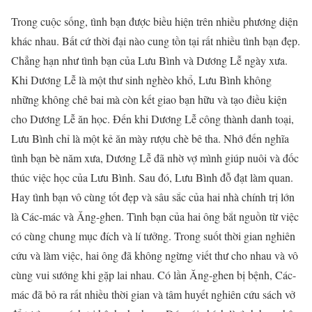
Trong cuộc sống, tình bạn được biều hiện trên nhiều phương diện
khác nhau. Bất cứ thời đại nào cung tồn tại rất nhiều tình bạn đẹp.
Chẳng hạn như tình bạn của Lưu Bình và Dương Lễ ngày xưa.
Khi Dương Lễ là một thư sinh nghèo khổ, Lưu Bình không
những không chê bai mà còn kết giao bạn hữu và tạo điều kiện
cho Dương Lễ ăn học. Đến khi Dương Lễ công thành danh toại,
Lưu Bình chỉ là một kẻ ăn mày rượu chè bê tha. Nhớ đến nghĩa
tình bạn bè năm xưa, Dương Lễ đã nhờ vợ mình giúp nuôi và đốc
thúc việc học của Lưu Bình. Sau đó, Lưu Bình đỗ đạt làm quan.
Hay tình bạn vô cùng tốt đẹp và sâu sắc của hai nhà chính trị lớn
là Các-mác và Ăng-ghen. Tình bạn của hai ông bắt nguồn từ việc
có cùng chung mục đích và lí tưởng. Trong suốt thời gian nghiên
cứu và làm việc, hai ông đã không ngừng viết thư cho nhau và vô
cùng vui sướng khi gặp lai nhau. Có lần Ăng-ghen bị bệnh, Các-
mác đã bỏ ra rất nhiều thời gian và tâm huyết nghiên cứu sách vở