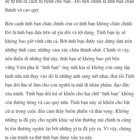
để tự tìm ra cách trị bệnh cho bạn.. Đó mới chính là tình bạn chân
thành và cao quý.
Bên cạnh tình bạn chân chính còn có tình bạn không chân chính.
Đó là tinh bạn dựa trên sự giả dối và lợi dụng. Tình bạn ấy sẽ
không bao giờ vĩnh cửu cả. Bởi tình bạn được xây dựng dựa trên
những tình cảm, những cảm xúc chân thành nhất. Chính vì vậy,
nếu thiếu đi những thứ này, tình bạn sẽ không bao giờ bền
vững.Viên pha lê “tình bạn” óng ánh kia sẽ không còn sáng lấp
lánh nữa mà thay vào đó là những ánh sáng mờ nhạt, đen tối.Tình
bạn dối lừa sẽ làm cho con người ta mất đi nhân phẩm, đạo đức
của mình. Tình bạn dối trá sẽ khiến cho hai chữ “tình bạn” không
còn thiêng liêng và cao quý nữa. Tình bạn này sẽ khiến cho bất
cứ ai trong cuộc đều cảm thấy buồn phiền và thất vọng. Không
những ta đã gây cho người khác sự tổn thương mà chính ta cũng
bị tổn thương ngược lại bởi những gì ta đã gây ra. Vì vậy, chúng
ta cần tránh xa thứ tình bạn đáng xấu xa này.