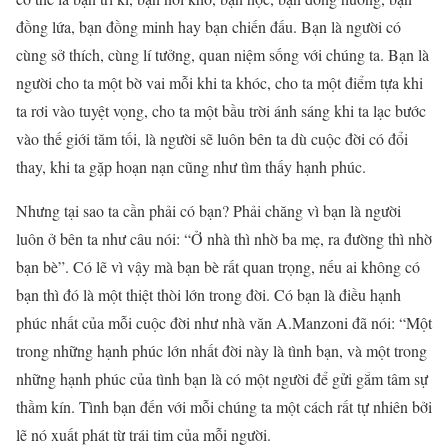
đồng lứa, bạn đồng minh hay bạn chiến đấu. Bạn là người có
cùng sở thích, cùng lí tưởng, quan niệm sống với chúng ta. Bạn là
người cho ta một bờ vai mỗi khi ta khóc, cho ta một điểm tựa khi
ta rơi vào tuyệt vọng, cho ta một bầu trời ánh sáng khi ta lạc bước
vào thế giới tăm tối, là người sẽ luôn bên ta dù cuộc đời có đổi
thay, khi ta gặp hoạn nạn cũng như tìm thấy hạnh phúc.
Nhưng tại sao ta cần phải có bạn? Phải chăng vì bạn là người
luôn ở bên ta như câu nói: “Ở nhà thì nhờ ba mẹ, ra đường thì nhờ
bạn bè”. Có lẽ vì vậy mà bạn bè rất quan trọng, nếu ai không có
bạn thì đó là một thiệt thòi lớn trong đời. Có bạn là điều hạnh
phúc nhất của mỗi cuộc đời như nhà văn A.Manzoni đã nói: “Một
trong những hạnh phúc lớn nhất đời này là tình bạn, và một trong
những hạnh phúc của tình bạn là có một người để gửi gắm tâm sự
thầm kín. Tình bạn đến với mỗi chúng ta một cách rất tự nhiên bởi
lẽ nó xuất phát từ trái tim của mỗi người.