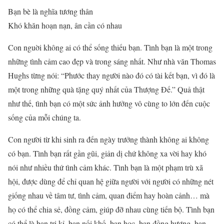
Bạn bè là nghĩa tương thân
Khó khăn hoạn nạn, ân cần có nhau
Con nguời không ai có thể sống thiếu bạn. Tình bạn là một trong
những tình cảm cao đẹp và trong sáng nhất. Như nhà văn Thomas
Hughs từng nói: “Phước thay người nào đó có tài kết bạn, vì đó là
một trong những quà tặng quý nhất của Thượng Đế.” Quả thật
như thế, tình bạn có một sức ảnh hưởng vô cùng to lớn đến cuộc
sống của mỗi chúng ta.
Con người từ khi sinh ra đến ngày trưởng thành không ai không
có bạn. Tình bạn rất gần gũi, giản dị chứ không xa vời hay khó
nói như nhiều thứ tình cảm khác. Tình bạn là một phạm trù xã
hội, được dùng để chỉ quan hệ giữa người với người có những nét
giống nhau về tâm tư, tình cảm, quan điểm hay hoàn cảnh… mà
họ có thể chia sẻ, đồng cảm, giúp đỡ nhau cùng tiến bộ. Tình bạn
có thể là bạn tri kỉ, bạn nối khố, bạn học, bạn đồng hương, bạn