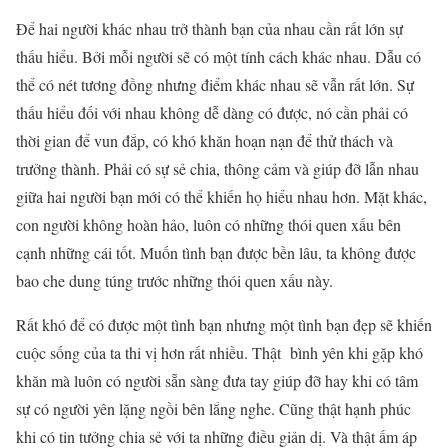
Để hai người khác nhau trở thành bạn của nhau cần rất lớn sự
thấu hiểu. Bởi mỗi người sẽ có một tính cách khác nhau. Dẫu có
thể có nét tương đồng nhưng điểm khác nhau sẽ vẫn rất lớn. Sự
thấu hiểu đối với nhau không dễ dàng có được, nó cần phải có
thời gian để vun đắp, có khó khăn hoạn nạn để thử thách và
trưởng thành. Phải có sự sẻ chia, thông cảm và giúp đỡ lẫn nhau
giữa hai người bạn mới có thể khiến họ hiểu nhau hơn. Mặt khác,
con người không hoàn hảo, luôn có những thói quen xấu bên
cạnh những cái tốt. Muốn tình bạn được bền lâu, ta không được
bao che dung túng trước những thói quen xấu này.
Rất khó để có được một tình bạn nhưng một tình bạn đẹp sẽ khiến
cuộc sống của ta thi vị hơn rất nhiều. Thật bình yên khi gặp khó
khăn mà luôn có người sẵn sàng đưa tay giúp đỡ hay khi có tâm
sự có người yên lặng ngồi bên lắng nghe. Cũng thật hạnh phúc
khi có tin tưởng chia sẻ với ta những điều giản dị. Và thật ấm áp