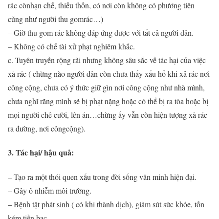
rác cònhạn chế, thiếu thốn, có nơi còn không có phương tiên
cũng như người thu gomrác…)
– Giờ thu gom rác không đáp ứng được với tất cả người dân.
– Không có chế tài xử phạt nghiêm khắc.
c. Tuyên truyền rộng rãi nhưng không sâu sắc về tác hại của việc
xả rác ( chừng nào người dân còn chưa thấy xấu hổ khi xả rác nơi
công cộng, chưa có ý thức giữ gìn nơi công cộng như nhà mình,
chưa nghĩ rằng mình sẽ bị phạt nặng hoặc có thể bị ra tòa hoặc bị
mọi người chê cười, lên án…chừng ấy vẫn còn hiện tượng xả rác
ra đường, nơi côngcộng).
3. Tác hại/ hậu quả:
– Tạo ra một thói quen xấu trong đời sống văn minh hiện đại.
– Gây ô nhiễm môi trường.
– Bệnh tật phát sinh ( có khi thành dịch), giảm sút sức khỏe, tốn
kém tiền bạc…