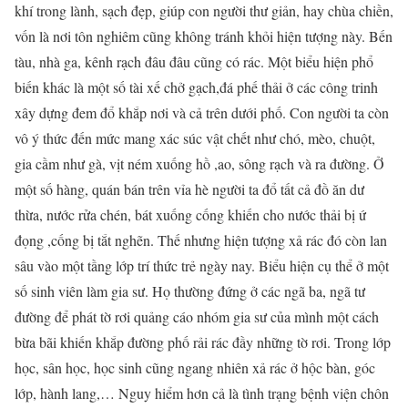
khí trong lành, sạch đẹp, giúp con người thư giản, hay chùa chiền,
vốn là nơi tôn nghiêm cũng không tránh khỏi hiện tượng này. Bến
tàu, nhà ga, kênh rạch đâu đâu cũng có rác. Một biểu hiện phổ
biến khác là một số tài xế chở gạch,đá phế thải ở các công trinh
xây dựng đem đổ khắp nơi và cả trên dưới phố. Con người ta còn
vô ý thức đến mức mang xác súc vật chết như chó, mèo, chuột,
gia cầm như gà, vịt ném xuống hồ ,ao, sông rạch và ra đường. Ở
một số hàng, quán bán trên vỉa hè người ta đổ tất cả đồ ăn dư
thừa, nước rửa chén, bát xuống cống khiến cho nước thải bị ứ
đọng ,cống bị tắt nghẽn. Thế nhưng hiện tượng xả rác đó còn lan
sâu vào một tầng lớp trí thức trẻ ngày nay. Biểu hiện cụ thể ở một
số sinh viên làm gia sư. Họ thường đứng ở các ngã ba, ngã tư
đường để phát tờ rơi quảng cáo nhóm gia sư của mình một cách
bừa bãi khiến khắp đường phố rải rác đầy những tờ rơi. Trong lớp
học, sân học, học sinh cũng ngang nhiên xả rác ở hộc bàn, góc
lớp, hành lang,… Nguy hiểm hơn cả là tình trạng bệnh viện chôn