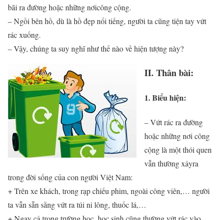
bãi ra đường hoặc những nơicông cộng.
– Ngồi bên hồ, dù là hồ đẹp nổi tiếng, người ta cũng tiện tay vứt
rác xuống.
– Vậy, chúng ta suy nghĩ như thế nào về hiện tượng này?
II. Thân bài:
1. Biểu hiện:
– Vứt rác ra đường
hoặc những nơi công
cộng là một thói quen
vẫn thường xảyra
trong đời sống của con người Việt Nam:
+ Trên xe khách, trong rạp chiếu phim, ngoài công viên,… người
ta vẫn sẵn sằng vứt ra túi ni lông, thuốc lá,…
+ Ngay cả trong trường học, học sinh cũng thường vứt rác vào