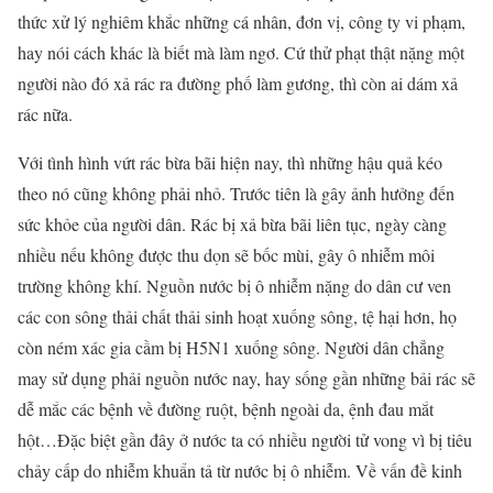
thức xử lý nghiêm khắc những cá nhân, đơn vị, công ty vi phạm,
hay nói cách khác là biết mà làm ngơ. Cứ thử phạt thật nặng một
người nào đó xả rác ra đường phố làm gương, thì còn ai dám xả
rác nữa.
Với tình hình vứt rác bừa bãi hiện nay, thì những hậu quả kéo
theo nó cũng không phải nhỏ. Trước tiên là gây ảnh hưởng đến
sức khỏe của người dân. Rác bị xả bừa bãi liên tục, ngày càng
nhiều nếu không được thu dọn sẽ bốc mùi, gây ô nhiễm môi
trường không khí. Nguồn nước bị ô nhiễm nặng do dân cư ven
các con sông thải chất thải sinh hoạt xuống sông, tệ hại hơn, họ
còn ném xác gia cầm bị H5N1 xuống sông. Người dân chẳng
may sử dụng phải nguồn nước nay, hay sống gần những bải rác sẽ
dễ mắc các bệnh về đường ruột, bệnh ngoài da, ệnh đau mắt
hột…Đặc biệt gần đây ở nước ta có nhiều người tử vong vì bị tiêu
chảy cấp do nhiễm khuẩn tả từ nước bị ô nhiễm. Về vấn đề kinh