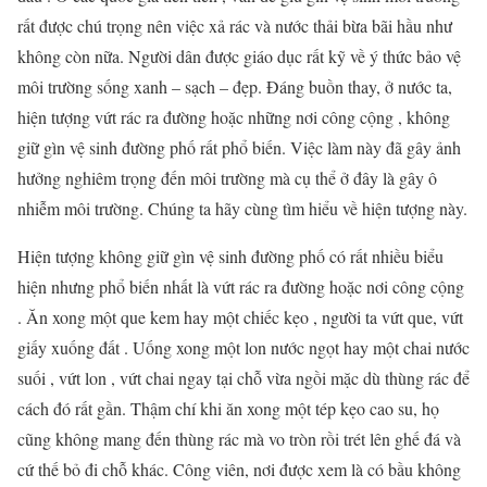
rất được chú trọng nên việc xả rác và nước thải bừa bãi hầu như
không còn nữa. Người dân được giáo dục rất kỹ về ý thức bảo vệ
môi trường sống xanh – sạch – đẹp. Đáng buồn thay, ở nước ta,
hiện tượng vứt rác ra đường hoặc những nơi công cộng , không
giữ gìn vệ sinh đường phố rất phổ biến. Việc làm này đã gây ảnh
hưởng nghiêm trọng đến môi trường mà cụ thể ở đây là gây ô
nhiễm môi trường. Chúng ta hãy cùng tìm hiểu về hiện tượng này.
Hiện tượng không giữ gìn vệ sinh đường phố có rất nhiều biểu
hiện nhưng phổ biến nhất là vứt rác ra đường hoặc nơi công cộng
. Ăn xong một que kem hay một chiếc kẹo , người ta vứt que, vứt
giấy xuống đất . Uống xong một lon nước ngọt hay một chai nước
suối , vứt lon , vứt chai ngay tại chỗ vừa ngồi mặc dù thùng rác để
cách đó rất gần. Thậm chí khi ăn xong một tép kẹo cao su, họ
cũng không mang đến thùng rác mà vo tròn rồi trét lên ghế đá và
cứ thế bỏ đi chỗ khác. Công viên, nơi được xem là có bầu không