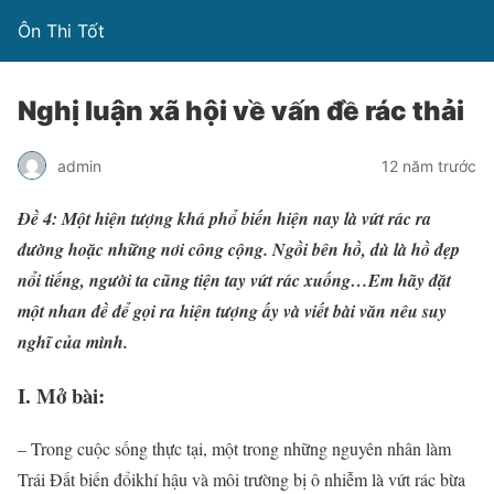
Ôn Thi Tốt
Nghị luận xã hội về vấn đề rác thải
admin
12 năm trước
Đề 4: Một hiện tượng khá phổ biến hiện nay là vứt rác ra
đường hoặc những nơi công cộng. Ngồi bên hồ, dù là hồ đẹp
nổi tiếng, người ta cũng tiện tay vứt rác xuống…Em hãy đặt
một nhan đề để gọi ra hiện tượng ấy và viết bài văn nêu suy
nghĩ của mình.
I. Mở bài:
– Trong cuộc sống thực tại, một trong những nguyên nhân làm
Trái Đất biến đổikhí hậu và môi trường bị ô nhiễm là vứt rác bừa