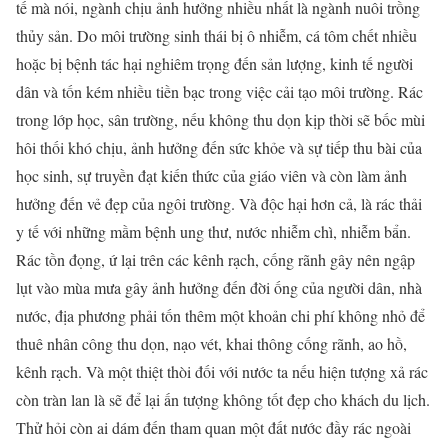
tế mà nói, ngành chịu ảnh hưởng nhiều nhất là ngành nuôi trồng
thủy sản. Do môi trường sinh thái bị ô nhiễm, cá tôm chết nhiều
hoặc bị bệnh tác hại nghiêm trọng đến sản lượng, kinh tế người
dân và tốn kém nhiều tiền bạc trong việc cải tạo môi trường. Rác
trong lớp học, sân trường, nếu không thu dọn kịp thời sẽ bốc mùi
hôi thối khó chịu, ảnh hưởng đến sức khỏe và sự tiếp thu bài của
học sinh, sự truyền đạt kiến thức của giáo viên và còn làm ảnh
hưởng đến vẻ đẹp của ngôi trường. Và độc hại hơn cả, là rác thải
y tế với những mầm bệnh ung thư, nước nhiễm chì, nhiễm bẩn.
Rác tồn đọng, ứ lại trên các kênh rạch, cống rãnh gây nên ngập
lụt vào mùa mưa gây ảnh hưởng đến đời ống của người dân, nhà
nước, địa phương phải tốn thêm một khoản chi phí không nhỏ để
thuê nhân công thu dọn, nạo vét, khai thông cống rãnh, ao hồ,
kênh rạch. Và một thiệt thòi đối với nước ta nếu hiện tượng xả rác
còn tràn lan là sẽ để lại ấn tượng không tốt đẹp cho khách du lịch.
Thử hỏi còn ai dám đến tham quan một đất nước đầy rác ngoài