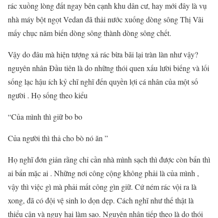
rác xuồng lòng đất ngay bên cạnh khu dân cư, hay mới đây là vụ
nhà máy bột ngọt Vedan đã thải nước xuống dòng sông Thị Vãi
mấy chục năm biến dòng sông thành dòng sông chết.
Vậy do đâu mà hiện tượng xả rác bừa bãi lại tràn làn như vậy?
nguyên nhân Đầu tiên là do những thói quen xấu lười biếng và lối
sống lạc hậu ích kỷ chĩ nghĩ đến quyền lợi cá nhân của một số
người . Họ sống theo kiểu
“Của mình thì giữ bo bo
Của người thì thả cho bò nó ăn ”
Họ nghĩ đơn giản rằng chỉ cần nhà mình sạch thì được còn bẩn thì
ai bẩn mặc ai . Những nơi công cộng không phải là của mình ,
vậy thì việc gì mà phải mất công gìn giữ. Cứ ném rác vội ra là
xong, đã có đội vệ sinh lo dọn dẹp. Cách nghĩ như thế thật là
thiểu cận và nguy hại làm sao. Nguyên nhân tiếp theo là do thói