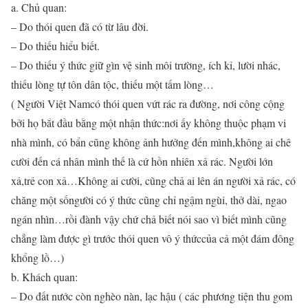
a. Chủ quan:
– Do thói quen đã có từ lâu đời.
– Do thiếu hiểu biết.
– Do thiếu ý thức giữ gìn vệ sinh môi trường, ích kỉ, lười nhác,
thiếu lòng tự tôn dân tộc, thiếu một tấm lòng…
( Người Việt Namcó thói quen vứt rác ra đường, nơi công cộng
bởi họ bắt đầu bằng một nhận thức:nơi ấy không thuộc phạm vi
nhà mình, có bẩn cũng không ảnh hưởng đến mình,không ai chê
cười đến cá nhân mình thế là cứ hồn nhiên xả rác. Người lớn
xả,trẻ con xả…Không ai cười, cũng chả ai lên án người xả rác, có
chăng một sốngười có ý thức cũng chỉ ngậm ngùi, thở dài, ngao
ngán nhìn…rồi đành vậy chứ chả biết nói sao vì biết mình cũng
chẳng làm được gì trước thói quen vô ý thứccủa cả một đám đông
khổng lồ…)
b. Khách quan:
– Do đất nước còn nghèo nàn, lạc hậu ( các phương tiện thu gom