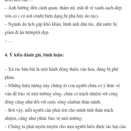
– Ảnh hưởng đến cảnh quan, thẩm mĩ, mất đi vẻ xanh-sạch-đẹp
vốn có ( có nơi cònbị biến dạng,bị phá hủy do rác).
– Ngành du lịch gặp khó khăn, hình ảnh dân tộc, đất nước bị
giảm đi ấn tượngtốt đẹp.
– …
4. Ý kiến đánh giá, bình luận:
– Xả rác bừa bãi là một hành động thiếu văn hóa, đáng bị phê
phán.
– Những hiện tượng này chứng tỏ con người chưa có ý thức về
vấn đề bảo vệ môi trường sống, chưa có trách nhiệm với cộng
đồng cũng như đối với cuộc sống củabản thân mình.
– Bởi vậy, mỗi người cần phải rèn cho mình tinh thần trách
nhiệm, cũng như ýthức bảo vệ môi trường.
– Chúng ta phải tuyên truyền cho mọi người hiểu được tác hại của