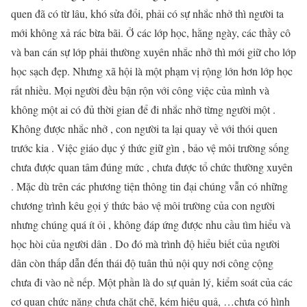
quen đã có từ lâu, khó sửa đổi, phải có sự nhắc nhở thì người ta
mới không xả rác bừa bãi. Ở các lớp học, hằng ngày, các thầy cô
và ban cán sự lớp phải thường xuyên nhắc nhở thì mới giữ cho lớp
học sạch đẹp. Nhưng xã hội là một phạm vị rộng lớn hơn lớp học
rất nhiều. Mọi người đều bận rộn với công việc của mình và
không một ai có đủ thời gian để đi nhắc nhở từng người một .
Không được nhắc nhở , con người ta lại quay về với thói quen
trước kia . Việc giáo dục ý thức giữ gìn , bảo vệ môi trường sống
chưa được quan tâm đúng mức , chưa được tổ chức thường xuyên
. Mặc dù trên các phương tiện thông tin đại chúng vẫn có những
chương trình kêu gọi ý thức bảo vệ môi trường của con người
nhưng chúng quá ít ỏi , không đáp ứng được nhu cầu tìm hiểu và
học hòi của người dân . Do đó mà trình độ hiểu biết của người
dân còn thấp dẫn đến thái độ tuân thủ nội quy nơi công cộng
chưa đi vào nề nếp. Một phần là do sự quản lý, kiểm soát của các
cơ quan chức năng chưa chặt chẽ, kém hiệu quả, …chưa có hình