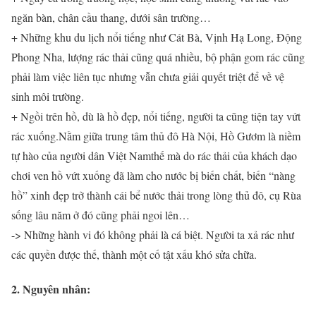
ngăn bàn, chân cầu thang, dưới sân trường…
+ Những khu du lịch nổi tiếng như Cát Bà, Vịnh Hạ Long, Động
Phong Nha, lượng rác thải cũng quá nhiều, bộ phận gom rác cũng
phải làm việc liên tục nhưng vẫn chưa giải quyết triệt để về vệ
sinh môi trường.
+ Ngồi trên hồ, dù là hồ đẹp, nổi tiếng, người ta cũng tiện tay vứt
rác xuống.Nằm giữa trung tâm thủ đô Hà Nội, Hồ Gươm là niềm
tự hào của người dân Việt Namthế mà do rác thải của khách dạo
chơi ven hồ vứt xuống đã làm cho nước bị biến chất, biến “nàng
hồ” xinh đẹp trở thành cái bể nước thải trong lòng thủ đô, cụ Rùa
sống lâu năm ở đó cũng phải ngoi lên…
-> Những hành vi đó không phải là cá biệt. Người ta xả rác như
các quyền được thế, thành một cố tật xấu khó sửa chữa.
2. Nguyên nhân: