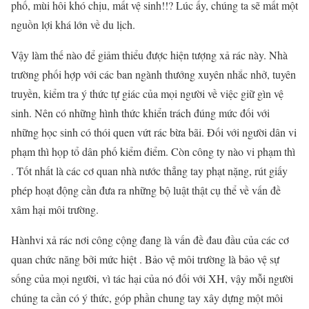
phố, mùi hôi khó chịu, mất vệ sinh!!? Lúc ấy, chúng ta sẽ mất một
nguồn lợi khá lớn về du lịch.
Vậy làm thế nào để giảm thiểu được hiện tượng xả rác này. Nhà
trường phối hợp với các ban ngành thướng xuyên nhắc nhở, tuyên
truyền, kiểm tra ý thức tự giác của mọi người về việc giữ gìn vệ
sinh. Nên có những hình thức khiển trách đúng mức đối với
những học sinh có thói quen vứt rác bừa bãi. Đối với người dân vi
phạm thì họp tổ dân phố kiểm điểm. Còn công ty nào vi phạm thì
. Tốt nhất là các cơ quan nhà nước thẳng tay phạt nặng, rút giấy
phép hoạt động cần đưa ra những bộ luật thật cụ thể về vấn đề
xâm hại môi trường.
Hànhvi xả rác nơi công cộng đang là vấn đề đau đầu của các cơ
quan chức năng bởi mức hiệt . Bảo vệ môi trường là bảo vệ sự
sống của mọi người, vì tác hại của nó đối với XH, vậy mỗi người
chúng ta cần có ý thức, góp phần chung tay xây dựng một môi