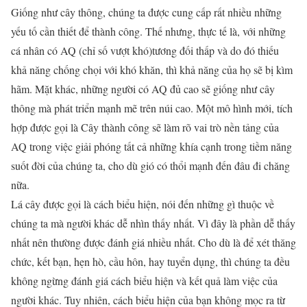
Giống như cây thông, chúng ta được cung cấp rất nhiều những
yếu tố cần thiết để thành công. Thế nhưng, thực tế là, với những
cá nhân có AQ (chỉ số vượt khó)tương đối thấp và do đó thiếu
khả năng chống chọi với khó khăn, thì khả năng của họ sẽ bị kìm
hãm. Mặt khác, những người có AQ đủ cao sẽ giống như cây
thông mà phát triển mạnh mẽ trên núi cao. Một mô hình mới, tích
hợp được gọi là Cây thành công sẽ làm rõ vai trò nền tảng của
AQ trong việc giải phóng tất cả những khía cạnh trong tiềm năng
suốt đời của chúng ta, cho dù gió có thổi mạnh đến đâu đi chăng
nữa.
Lá cây được gọi là cách biểu hiện, nói đến những gì thuộc về
chúng ta mà người khác dễ nhìn thấy nhất. Vì đây là phần dễ thấy
nhất nên thường được đánh giá nhiều nhất. Cho dù là để xét thăng
chức, kết bạn, hẹn hò, cầu hôn, hay tuyển dụng, thì chúng ta đều
không ngừng đánh giá cách biểu hiện và kết quả làm việc của
người khác. Tuy nhiên, cách biểu hiện của bạn không mọc ra từ