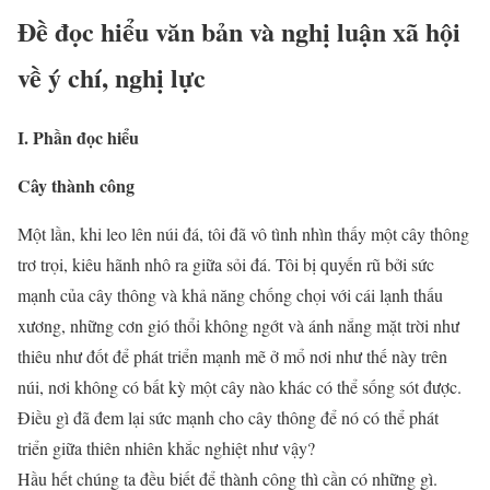
Đề đọc hiểu văn bản và nghị luận xã hội
về ý chí, nghị lực
I. Phần đọc hiểu
Cây thành công
Một lần, khi leo lên núi đá, tôi đã vô tình nhìn thấy một cây thông
trơ trọi, kiêu hãnh nhô ra giữa sỏi đá. Tôi bị quyến rũ bởi sức
mạnh của cây thông và khả năng chống chọi với cái lạnh thấu
xương, những cơn gió thổi không ngớt và ánh nắng mặt trời như
thiêu như đốt để phát triển mạnh mẽ ở mổ nơi như thế này trên
núi, nơi không có bất kỳ một cây nào khác có thể sống sót được.
Điều gì đã đem lại sức mạnh cho cây thông để nó có thể phát
triển giữa thiên nhiên khắc nghiệt như vậy?
Hầu hết chúng ta đều biết để thành công thì cần có những gì.