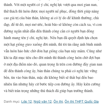
thành. Với một người có ý chí, nghị lực vượt qua moi gian nan,
thử thách thì luôn được mọi người nể phục, đồng thời giúp nâng
cao giá trị của bản thân, không ai có lý do để khinh thường, chà
đạp, để từ đó, mọi mơ ước, hoài bão sẽ không còn cách xa, vì con
đường ngắn nhất dẫn đến thành công cần có người bạn đồng
hành mang tên ý chí, nghị lực. Nếu bạn đã quyết định lựa chọn
một hạt giống gieo xuống đời mình, thì tôi tin rằng ánh bình minh
vẫn luôn háo hức chờ đón hạt giống của bạn nảy mầm. Cũng như
khi ta đặt mục tiêu cho đời mình thì thành công luôn chờ đợi bạn
ở một địa điểm nào đó, quan trọng là trên con đường đầy gian nan
để đến thành công ấy, bản thân chúng ta phải có nghị lực vững
bền, tin vào bản thân, mặc dù không biết sẽ thất bại đến bao
nhiêu lần nhưng hãy cứ bước tiếp con đường ấy. Hãy kiên cường
và biết trân trọng những thủ thách đã giúp bạn trưởng thành.
Danh mục:
Lớp 12
,
Ngữ văn 12
,
Ôn thi
,
Ôn thi THPT Quốc Gia