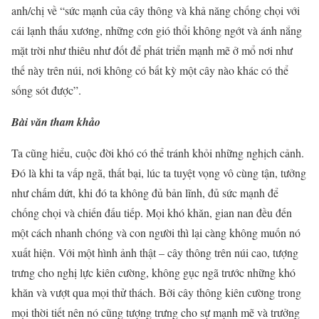
anh/chị về “sức mạnh của cây thông và khả năng chống chọi với
cái lạnh thấu xương, những cơn gió thổi không ngớt và ánh nắng
mặt trời như thiêu như đốt để phát triển mạnh mẽ ở mổ nơi như
thế này trên núi, nơi không có bất kỳ một cây nào khác có thể
sống sót được”.
Bài văn tham khảo
Ta cũng hiểu, cuộc đời khó có thể tránh khỏi những nghịch cảnh.
Đó là khi ta vấp ngã, thất bại, lúc ta tuyệt vọng vô cùng tận, tưởng
như chấm dứt, khi đó ta không đủ bản lĩnh, đủ sức mạnh để
chống chọi và chiến đấu tiếp. Mọi khó khăn, gian nan đều đến
một cách nhanh chóng và con người thì lại càng không muốn nó
xuất hiện. Với một hình ảnh thật – cây thông trên núi cao, tượng
trưng cho nghị lực kiên cường, không gục ngã trước những khó
khăn và vượt qua mọi thử thách. Bởi cây thông kiên cường trong
mọi thời tiết nên nó cũng tượng trưng cho sự mạnh mẽ và trưởng