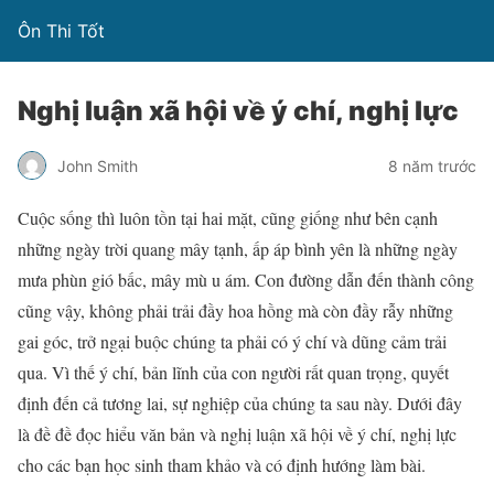
Ôn Thi Tốt
Nghị luận xã hội về ý chí, nghị lực
John Smith
8 năm trước
Cuộc sống thì luôn tồn tại hai mặt, cũng giống như bên cạnh
những ngày trời quang mây tạnh, ấp áp bình yên là những ngày
mưa phùn gió bấc, mây mù u ám. Con đường dẫn đến thành công
cũng vậy, không phải trải đầy hoa hồng mà còn đầy rẫy những
gai góc, trở ngại buộc chúng ta phải có ý chí và dũng cảm trải
qua. Vì thế ý chí, bản lĩnh của con người rất quan trọng, quyết
định đến cả tương lai, sự nghiệp của chúng ta sau này. Dưới đây
là đề đề đọc hiểu văn bản và nghị luận xã hội về ý chí, nghị lực
cho các bạn học sinh tham khảo và có định hướng làm bài.