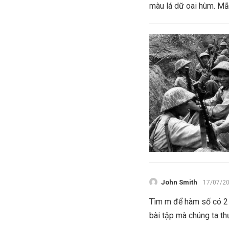
màu lá dữ oai hùm. Mắt
John Smith
17/07/2
Tìm m để hàm số có 2 
bài tập mà chúng ta th