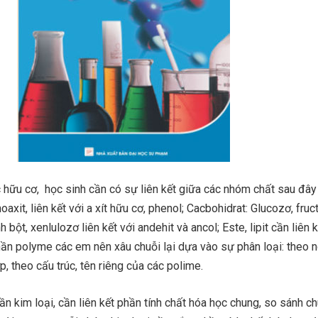
c hữu cơ, học sinh cần có sự liên kết giữa các nhóm chất sau đây
noaxit, liên kết với a xít hữu cơ, phenol; Cacbohidrat: Glucozơ, fruc
 bột, xenlulozơ liên kết với andehit và ancol; Este, lipit cần liên k
 Phần polyme các em nên xâu chuỗi lại dựa vào sự phân loại: theo 
p, theo cấu trúc, tên riêng của các polime.
ần kim loại, cần liên kết phần tính chất hóa học chung, so sánh c