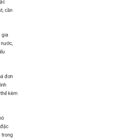
đặc
t, cần
 gia
 nước,
Nếu
há đơn
ình
ó thể kèm
hó
 đặc
 trong