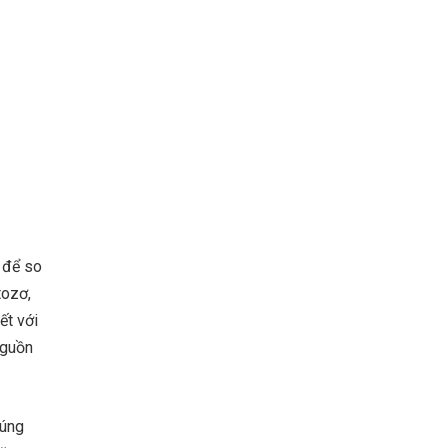
 để so
tozơ,
ết với
nguồn
húng