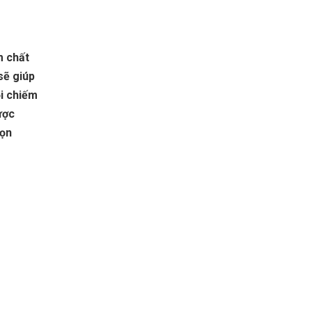
m chất
sẽ giúp
i chiếm
ược
họn