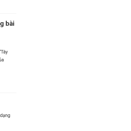
g bài
 “Tây
ủa
 dạng