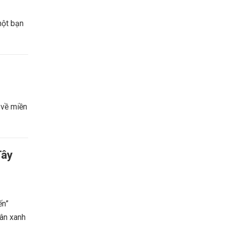
một bạn
 về miền
Tây
ến”
uân xanh