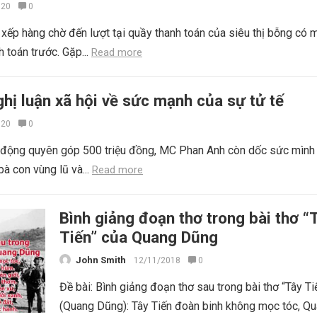
020
0
xếp hàng chờ đến lượt tại quầy thanh toán của siêu thị bỗng có 
 toán trước. Gặp...
Read more
hị luận xã hội về sức mạnh của sự tử tế
020
0
i động quyên góp 500 triệu đồng, MC Phan Anh còn dốc sức mình
bà con vùng lũ và...
Read more
Bình giảng đoạn thơ trong bài thơ “
Tiến” của Quang Dũng
John Smith
12/11/2018
0
Đề bài: Bình giảng đoạn thơ sau trong bài thơ “Tây Ti
(Quang Dũng): Tây Tiến đoàn binh không mọc tóc, Q