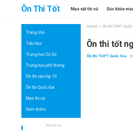
Ôn Thi Tốt
Mẹo vặt thi cử
Sức khỏe mùa
Home
Ôn thi THPT Quốc
Trang chủ
Ôn thi tốt 
Tiểu Học
Trung học Cơ Sở
Ôn thi THPT Quốc Gia
B
Trung học phổ thông
Ôn thi vào lớp 10
Ôn thi Quốc Gia
Mẹo thi cử
Xem thêm
Nhà tài trợ