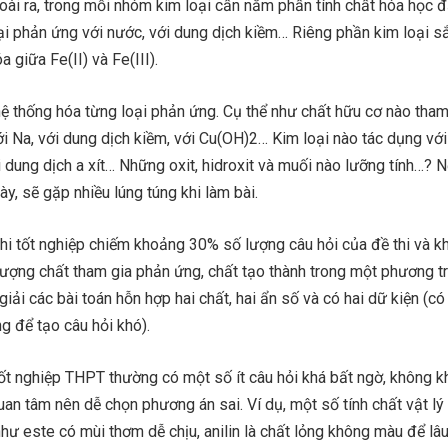
oài ra, trong mỗi nhóm kim loại cần nắm phần tính chất hóa học 
ại phản ứng với nước, với dung dịch kiềm… Riêng phần kim loại sắ
 giữa Fe(II) và Fe(III).
ệ thống hóa từng loại phản ứng. Cụ thể như chất hữu cơ nào tham
i Na, với dung dịch kiềm, với Cu(OH)2… Kim loại nào tác dụng với
i dung dịch a xít… Những oxit, hidroxit và muối nào lưỡng tính…? 
y, sẽ gặp nhiều lúng túng khi làm bài.
thi tốt nghiệp chiếm khoảng 30% số lượng câu hỏi của đề thi và k
h lượng chất tham gia phản ứng, chất tạo thành trong một phương tr
iải các bài toán hỗn hợp hai chất, hai ẩn số và có hai dữ kiện (c
g để tạo câu hỏi khó).
 tốt nghiệp THPT thường có một số ít câu hỏi khá bất ngờ, không k
uan tâm nên dễ chọn phương án sai. Ví dụ, một số tính chất vật lý
như este có mùi thơm dễ chịu, anilin là chất lỏng không màu để lâu