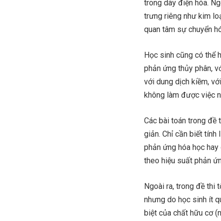
trong dãy điện hóa. Ng
trưng riêng như kim lo
quan tâm sự chuyển hóa
Học sinh cũng có thể h
phản ứng thủy phân, vớ
với dung dịch kiềm, vớ
không làm được việc nà
Các bài toán trong đề 
giản. Chỉ cần biết tín
phản ứng hóa học hay g
theo hiệu suất phản ứn
Ngoài ra, trong đề thi
nhưng do học sinh ít q
biệt của chất hữu cơ (