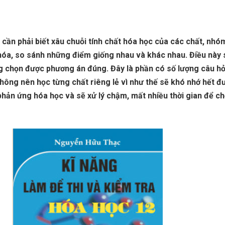
h cần phải biết xâu chuỗi tính chất hóa học của các chất, nhó
óa, so sánh những điểm giống nhau và khác nhau. Điều này 
g chọn được phương án đúng. Đây là phần có số lượng câu hỏ
hông nên học từng chất riêng lẻ vì như thế sẽ khó nhớ hết đ
hản ứng hóa học và sẽ xử lý chậm, mất nhiều thời gian để c