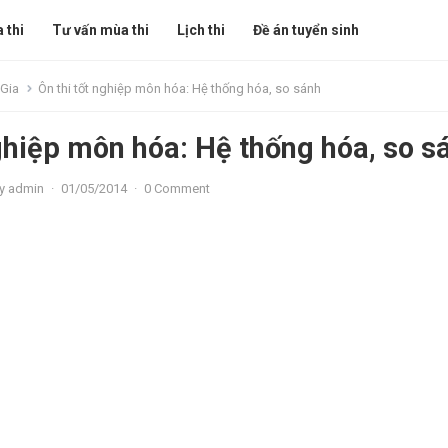
 thi
Tư vấn mùa thi
Lịch thi
Đề án tuyển sinh
 Gia
Ôn thi tốt nghiệp môn hóa: Hệ thống hóa, so sánh
nghiệp môn hóa: Hệ thống hóa, so s
y
admin
·
01/05/2014
·
0 Comment