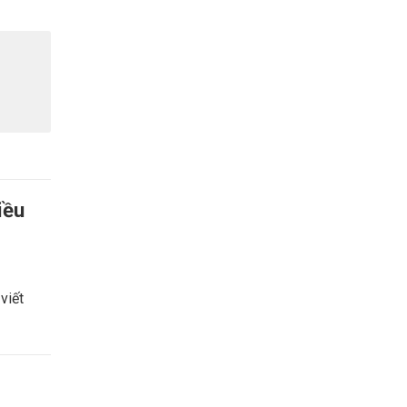
iều
viết