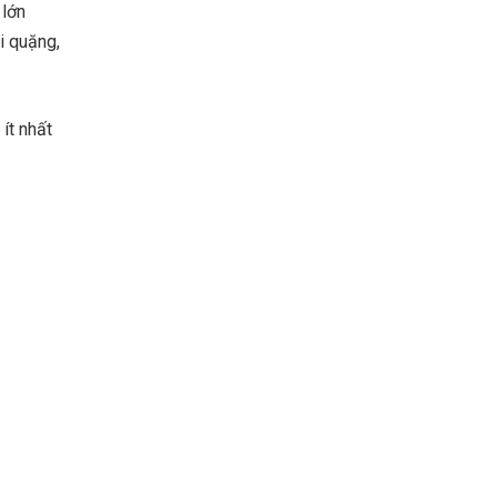
 lớn
i quặng,
ít nhất