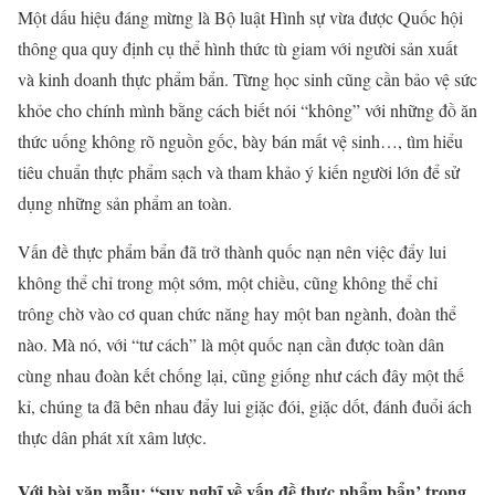
Một dấu hiệu đáng mừng là Bộ luật Hình sự vừa được Quốc hội
thông qua quy định cụ thể hình thức tù giam với người sản xuất
và kinh doanh thực phẩm bẩn. Từng học sinh cũng cần bảo vệ sức
khỏe cho chính mình bằng cách biết nói “không” với những đồ ăn
thức uống không rõ nguồn gốc, bày bán mất vệ sinh…, tìm hiểu
tiêu chuẩn thực phẩm sạch và tham khảo ý kiến người lớn để sử
dụng những sản phẩm an toàn.
Vấn đề thực phẩm bẩn đã trở thành quốc nạn nên việc đẩy lui
không thể chỉ trong một sớm, một chiều, cũng không thể chỉ
trông chờ vào cơ quan chức năng hay một ban ngành, đoàn thể
nào. Mà nó, với “tư cách” là một quốc nạn cần được toàn dân
cùng nhau đoàn kết chống lại, cũng giống như cách đây một thế
kỉ, chúng ta đã bên nhau đẩy lui giặc đói, giặc dốt, đánh đuổi ách
thực dân phát xít xâm lược.
Với bài văn mẫu: “suy nghĩ về vấn đề thực phẩm bẩn’ trong