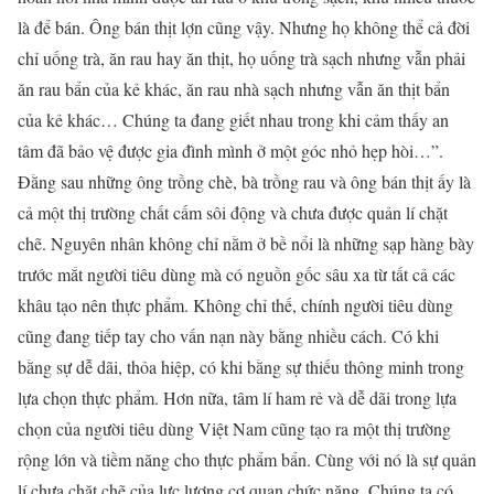
là để bán. Ông bán thịt lợn cũng vậy. Nhưng họ không thể cả đời
chỉ uống trà, ăn rau hay ăn thịt, họ uống trà sạch nhưng vẫn phải
ăn rau bẩn của kẻ khác, ăn rau nhà sạch nhưng vẫn ăn thịt bẩn
của kẻ khác… Chúng ta đang giết nhau trong khi cảm thấy an
tâm đã bảo vệ được gia đình mình ở một góc nhỏ hẹp hòi…”.
Đằng sau những ông trồng chè, bà trồng rau và ông bán thịt ấy là
cả một thị trường chất cấm sôi động và chưa được quản lí chặt
chẽ. Nguyên nhân không chỉ nằm ở bề nổi là những sạp hàng bày
trước mắt người tiêu dùng mà có nguồn gốc sâu xa từ tất cả các
khâu tạo nên thực phẩm. Không chỉ thế, chính người tiêu dùng
cũng đang tiếp tay cho vấn nạn này bằng nhiều cách. Có khi
bằng sự dễ dãi, thỏa hiệp, có khi bằng sự thiếu thông minh trong
lựa chọn thực phẩm. Hơn nữa, tâm lí ham rẻ và dễ dãi trong lựa
chọn của người tiêu dùng Việt Nam cũng tạo ra một thị trường
rộng lớn và tiềm năng cho thực phẩm bẩn. Cùng với nó là sự quản
lí chưa chặt chẽ của lực lượng cơ quan chức năng. Chúng ta có