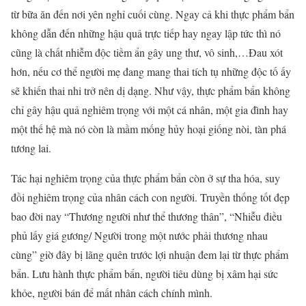
từ bữa ăn đến nơi yên nghỉ cuối cùng. Ngay cả khi thực phẩm bẩn
không dẫn đến những hậu quả trực tiếp hay ngay lập tức thì nó
cũng là chất nhiễm độc tiềm ẩn gây ung thư, vô sinh,…Đau xót
hơn, nếu cơ thể người mẹ đang mang thai tích tụ những độc tố ấy
sẽ khiến thai nhi trở nên dị dạng. Như vậy, thực phẩm bẩn không
chỉ gây hậu quả nghiêm trọng với một cá nhân, một gia đình hay
một thế hệ mà nó còn là mầm mống hủy hoại giống nòi, tàn phá
tương lai.
Tác hại nghiêm trọng của thực phẩm bẩn còn ở sự tha hóa, suy
đồi nghiêm trọng của nhân cách con người. Truyền thống tốt đẹp
bao đời nay “Thương người như thể thương thân”, “Nhiễu điều
phủ lấy giá gương/ Người trong một nước phải thương nhau
cùng” giờ đây bị lãng quên trước lợi nhuận đem lại từ thực phẩm
bẩn. Lưu hành thực phẩm bẩn, người tiêu dùng bị xâm hại sức
khỏe, người bán để mất nhân cách chính mình.