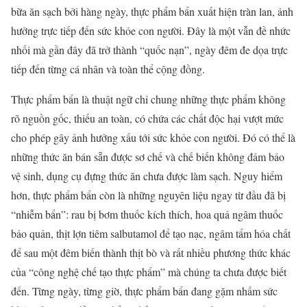
bữa ăn sạch bởi hàng ngày, thực phẩm bẩn xuất hiện tràn lan, ảnh
hưởng trực tiếp đến sức khỏe con người. Đây là một vẫn đề nhức
nhối mà gần đây đã trở thành “quốc nạn”, ngày đêm đe dọa trực
tiếp đến từng cá nhân và toàn thể cộng đồng.
Thực phẩm bẩn là thuật ngữ chỉ chung những thực phẩm không
rõ nguồn gốc, thiếu an toàn, có chứa các chất độc hại vượt mức
cho phép gây ảnh hưởng xấu tới sức khỏe con người. Đó có thể là
những thức ăn bán sẵn được sơ chế và chế biến không đảm bảo
vệ sinh, dụng cụ đựng thức ăn chưa được làm sạch. Nguy hiểm
hơn, thực phẩm bẩn còn là những nguyên liệu ngay từ đầu đã bị
“nhiễm bẩn”: rau bị bơm thuốc kích thích, hoa quả ngâm thuốc
bảo quản, thịt lợn tiêm salbutamol để tạo nạc, ngâm tẩm hóa chất
để sau một đêm biến thành thịt bò và rất nhiều phương thức khác
của “công nghệ chế tạo thực phẩm” mà chúng ta chưa được biết
đến. Từng ngày, từng giờ, thực phẩm bẩn đang gặm nhấm sức