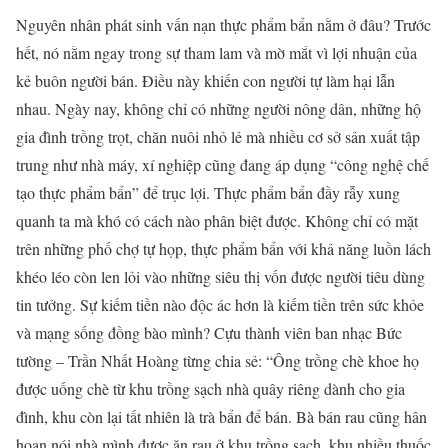
Nguyên nhân phát sinh vấn nạn thực phẩm bẩn nằm ở đâu? Trước
hết, nó nằm ngay trong sự tham lam và mờ mắt vì lợi nhuận của
kẻ buôn người bán. Điều này khiến con người tự làm hại lẫn
nhau. Ngày nay, không chỉ có những người nông dân, những hộ
gia đình trồng trọt, chăn nuôi nhỏ lẻ mà nhiều cơ sở sản xuất tập
trung như nhà máy, xí nghiệp cũng đang áp dụng “công nghệ chế
tạo thực phẩm bẩn” để trục lợi. Thực phẩm bẩn đầy rẫy xung
quanh ta mà khó có cách nào phân biệt được. Không chỉ có mặt
trên những phố chợ tự họp, thực phẩm bẩn với khả năng luồn lách
khéo léo còn len lỏi vào những siêu thị vốn được người tiêu dùng
tin tưởng. Sự kiếm tiền nào độc ác hơn là kiếm tiền trên sức khỏe
và mạng sống đồng bào mình? Cựu thành viên ban nhạc Bức
tường – Trần Nhất Hoàng từng chia sẻ: “Ông trồng chè khoe họ
được uống chè từ khu trồng sạch nhà quây riêng dành cho gia
đình, khu còn lại tất nhiên là trà bẩn để bán. Bà bán rau cũng hân
hoan nói nhà mình được ăn rau ở khu trồng sạch, khu nhiều thuốc