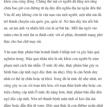
khỏe của cộng đồng. Chẳng thế mà có người đã từng nói rằng
chưa bao giờ con đường từ dạ dày đến nghĩa địa lại ngắn đến thế.
Vấn đề này không còn là vấn nạn của một người, một nhà mà đã
trở thành chuyện của quốc gia, quốc tế. Nó làm dấy lên nỗi bất
an, sự ám ảnh và nhiều khi còn là sự bất lực. Mỗi lần ngồi vào
mâm cơm là một lần ta đánh cược với số phận, đemtính mạng phó
thác cho hai chữ may rủi.
Vấn nạn thực phẩm bẩn hoành hành ở khắp nơi và gây hậu quả
nghiêm trọng. Hậu quả nhãn tiền là sức khỏe con người bị xâm
phạm một cách tàn nhẫn. Ở mức độ nhẹ, thực phẩm bẩn gây ra
bệnh bán cấp tính (ngộ độc thức ăn nhẹ). Đây là căn bệnh duy
nhất có thể tự chữa hoặc tự khỏi. Song dù là mức độ nhẹ nhất, nó
cũng gây ra các rối loạn tiêu hóa, rối loạn thần kinh nhẹ hoặc các
triệu chứng cấp tính.Ở mức độ nặng hơn, thực phẩm bẩn dẫn đến
ngộ độc cấp tính. Nếu trở thành bệnh mãn tính sẽ kéo dài dai
dẳng hoặc dẫn đến tử vong. Đây quả thực là con đường ngắn nhất