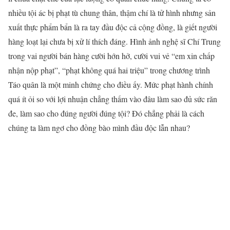
nhiều tội ác bị phạt tù chung thân, thậm chí là tử hình nhưng sản
xuất thực phẩm bẩn là ra tay đầu độc cả cộng đồng, là giết người
hàng loạt lại chưa bị xử lí thích đáng. Hình ảnh nghệ sĩ Chí Trung
trong vai người bán hàng cười hớn hở, cười vui vẻ “em xin chấp
nhận nộp phạt”, “phạt không quá hai triệu” trong chương trình
Táo quân là một minh chứng cho điều ấy. Mức phạt hành chính
quá ít ỏi so với lợi nhuận chẳng thấm vào đâu làm sao đủ sức răn
đe, làm sao cho đúng người đúng tội? Đó chẳng phải là cách
chúng ta làm ngơ cho đồng bào mình đầu độc lẫn nhau?