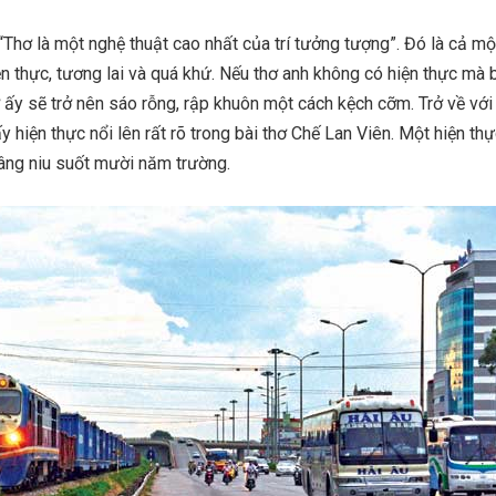
“Thơ là một nghệ thuật cao nhất của trí tưởng tượng”. Đó là cả m
iện thực, tương lai và quá khứ. Nếu thơ anh không có hiện thực mà 
hơ ấy sẽ trở nên sáo rỗng, rập khuôn một cách kệch cỡm. Trở về với
ấy hiện thực nổi lên rất rõ trong bài thơ Chế Lan Viên. Một hiện th
âng niu suốt mười năm trường.