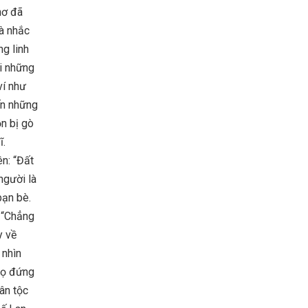
hơ đã
à nhắc
ng linh
ói những
ví như
ến những
n bị gò
ĩ.
ên: “Đất
người là
bạn bè.
u “Chẳng
y về
 nhìn
 Họ đứng
ân tộc