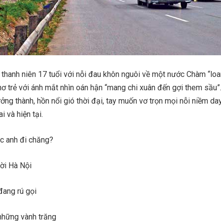
t thanh niên 17 tuổi với nỗi đau khôn nguôi về một nước Chàm “loa
ơ trẻ với ánh mắt nhìn oán hận “mang chi xuân đến gợi them sầu”
ưởng thành, hồn nổi gió thời đại, tay muốn vơ trọn mọi nỗi niềm da
i và hiện tại.
ắc anh đi chăng?
rời Hà Nội
đang rú gọi
những vành trăng