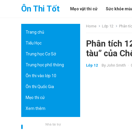
Ôn Thi Tốt
Mẹo vặt thi cử
Sức khỏe mùa
Home
Lớp 12
Phân tí
Trang chủ
Phân tích 1
Tiểu Học
tàu” của Ch
Trung học Cơ Sở
Trung học phổ thông
Lớp 12
By
John Smith
·
Ôn thi vào lớp 10
Ôn thi Quốc Gia
Mẹo thi cử
Xem thêm
Nhà tài trợ