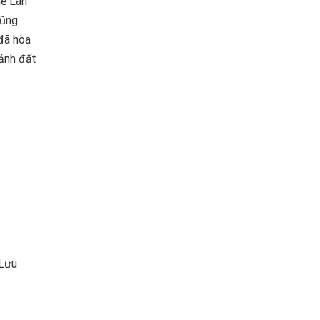
hế Lan
cũng
đã hòa
ảnh đất
 Lưu