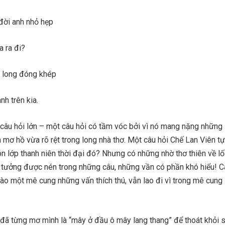
ời anh nhỏ hẹp
a ra đi?
a long đóng khép
h trên kia.
câu hỏi lớn – một câu hỏi có tầm vóc bởi vì nó mang nặng những 
mơ hồ vừa rõ rệt trong long nhà thơ. Một câu hỏi Chế Lan Viên tự
 lớp thanh niên thời đại đó? Nhưng có những nhờ thơ thiên về lối
tư tưởng được nén trong những câu, những vần có phần khó hiểu! 
ào một mê cung những vấn thích thú, vẫn lao đi vì trong mê cung 
ã từng mơ mình là “mây ở đầu ô mây lang thang” để thoát khỏi 