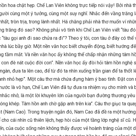
hồn hoa chật hẹp. Chế Lan Viên không trực tiếp nói vậy! Bởi nhà t
gười cùng một ý tưởng, cùng một suy nghĩ. Nhắc đến vầng trăng l
hất, tròn trịa, trong lành nhất. Há chăng phải nhà thơ muốn ví nhữ
g trăng đó sao? Không phải vô tình khi Chế Lan Viên viết “tàu đ
c “tàu gọi anh đi sao chửa ra đi”? Theo ý tôi, con tàu ở đây có thể 
nhà lúc bầy giờ. Một nền văn học biết chuyển động, biết hướng đ
ng tầm mắt. Và nền văn học ấy không thể chấp nhận những tâm hồ
con đè nát cuộc đời con”. Nền văn học ấy đòi hỏi tâm hồn nghệ s
gàn, đưa ta lên cao, để từ đó ta nhìn xuống trần gian để ta thốt l
h nhỏ hẹp”. Một câu thơ mà chứa đựng hàm ý bao tình. Đặt con 
nước là vô hạn, Chế Lan Viên đã tự đưa ra nhiệm vụ cho mình và 
i nhắc nhở, là một lời khuyên lớn của người bạn đường thương yê
óng khép. Tâm hồn anh chờ gặp anh trên kia”. Câu thơ giục ta qua
t (Nam Cao). Trong truyện ngắn đó, Nam Cao đã đề ra một hướng
 cho cái nhìn cũ thiên lệch, hẹp hòi của một tầng lớp nghệ sĩ cũ.
iến, của cuộc sống nên không thấy được vẻ hoành tráng của một d