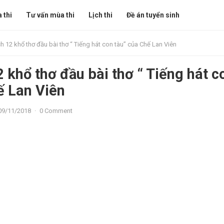
 thi
Tư vấn mùa thi
Lịch thi
Đề án tuyển sinh
ch 12 khổ thơ đầu bài thơ “ Tiếng hát con tàu” của Chế Lan Viên
2 khổ thơ đầu bài thơ “ Tiếng hát c
ế Lan Viên
09/11/2018
·
0 Comment