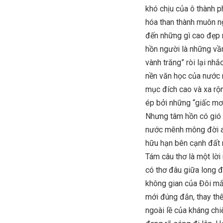
khó chịu của ô thành p
hóa than thành muôn n
đến những gì cao đẹp n
hồn người là những vần
vành trăng” ròi lại nhắ
nền văn học của nước 
mục đích cao và xa rộ
ép bởi những “giấc mơ 
Nhưng tâm hồn có gió n
nước mênh mông đời an
hữu hạn bên cạnh đất 
Tám câu thơ là một lờ
có thơ đâu giữa long đ
không gian của Đôi mắ
mới đúng đắn, thay thế
ngoài lề của kháng ch