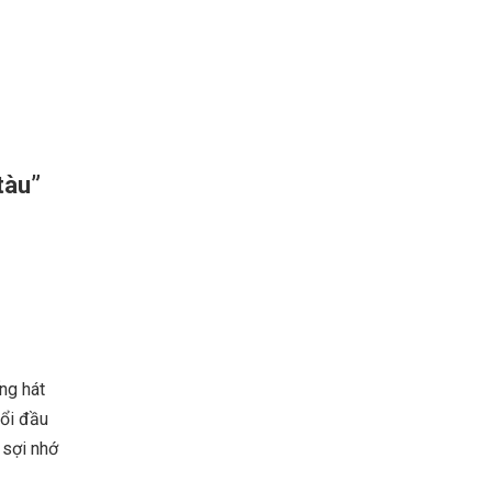
tàu”
ng hát
uổi đầu
 sợi nhớ