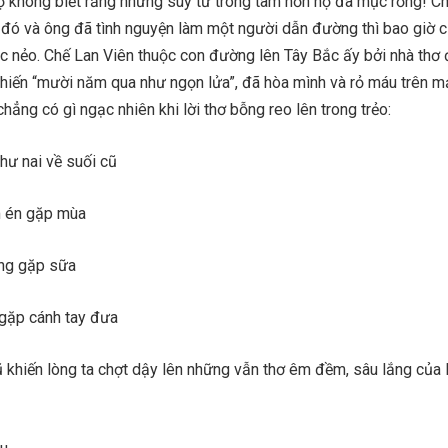
Họ không biết rằng những suy tư trong tâm hồn họ đã mục rỗng! C
 đó và ông đã tình nguyện làm một người dẫn đường thì bao giờ 
c nẻo. Chế Lan Viên thuộc con đường lên Tây Bắc ấy bởi nhà thơ 
hiến “mười năm qua như ngọn lửa”, đã hòa mình và rỏ máu trên m
hẳng có gì ngạc nhiên khi lời thơ bỗng reo lên trong trẻo:
hư nai về suối cũ
m én gặp mùa
òng gặp sữa
gặp cánh tay đưa
ũ khiến lòng ta chợt dậy lên những vẫn thơ êm đềm, sâu lắng của