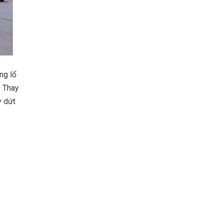
ng lổ
. Thay
y dứt