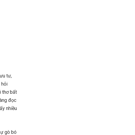
ưu tư,
 hỏi
 thơ bất
Càng đọc
ấy nhiều
sự gò bó