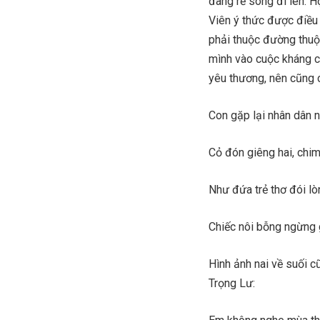
đang rẽ sóng đi lên. 
Viên ý thức được điều
phải thuộc đường thuộ
mình vào cuộc kháng c
yêu thương, nên cũng c
Con gặp lại nhân dân n
Cỏ đón giêng hai, chi
Như đứa trẻ thơ đói l
Chiếc nôi bỗng ngừng 
Hình ảnh nai về suối c
Trọng Lư: