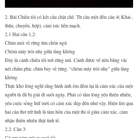
2. Bài Chiều tối có kết cấu chặt chẽ. Từ câu một đến câu 4( Khai ,
thừa, chuyến, hợp), cảm xúc liền mạch.
2.1 Hai câu 1,2:
Chim mỏi về rừng tìm chốn ngủ
Chòm mây trôi nhẹ giữa tầng không
Đây là cảnh chiều tối nơi rừng núi. Cảnh dược vẽ nên bằng vài
nét chấm phá: chim bay về rừng, “chòm mây trôi nhẹ” giữa tầng
không.
Thực khó lòng nghĩ rằng hình ảnh êm đềm lại là cảm xúc của một
người tù đã bị giải đi suốt ngày. Phải có tấm lòng yêu thiên nhiên,
yêu cuộc sồng htif mới có cảm xúc đẹp đến như vậy. Hiện lên qua
hai câu thơ trữ tình là tâm hồn của một thi sĩ giàu cảm xúc, cảm
nhận thiên nhiên thật tinh tế.
2.2. Câu 3:
Cô em xóm núi ay ngô tối