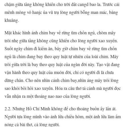
chậm giữa tầng không khiến cho trời đất cangd bao la. Trước cái
mênh mông vô hanjc ủa vũ trụ lòng người bỗng man mác, bâng
khuâng.
Mặt khác hình ảnh chim bay về rừng tìm chốn ngủ, chòm mây
trôi nhẹ giữa tầng không cũng khiến cho lòng người xao xuyến.
Suốt ngày chim đi kiếm ăn, bây giờ chim bay về rừng tìm chốn
ngủ là chim đang bay theo quy luật tự nhiên của loài chim. Mây
trôi giữa trời là bay theo quy luật của ngàn đời này. Tạo vật đang
vận hành theo quy luật của muôn đời, chỉ có người đi là chưa
dừng chân. Cho nên nhìn cánh chim bay,nhìn áng mây trôi lòng
sao khỏi bồi hồi xao xuyến. Hóa ra câu thơ tả cảnh mà người đọc
vẫn nhận ra một thoáng nao nao của lòng người.
2.2. Nhưng Hồ Chí Minh không để cho thoáng buồn ấy lấn át.
Người tựa lòng mình vào ánh lửa chiều hôm, một ánh lửa làm ấm
nóng cả bài thơ, cả lòng người.