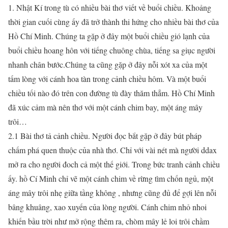
1. Nhật Kí trong tù có nhiều bài thơ viết về buổi chiều. Khoảng
thời gian cuối cùng ấy đã trở thành thi hứng cho nhiều bài thơ của
Hồ Chí Minh. Chúng ta gặp ở đây một buổi chiều gió lạnh của
buổi chiều hoang hôn với tiếng chuông chùa, tiếng sa giục người
nhanh chân bước.Chúng ta cũng gặp ở đây nỗi xót xa của một
tấm lòng với cánh hoa tàn trong cảnh chiều hôm. Và một buổi
chiều tối nào đó trên con đường tù đày thăm thẳm. Hồ Chí Minh
đã xúc cảm mà nên thơ với một cánh chim bay, một áng mây
trôi…
2.1 Bài thơ tả cảnh chiều. Người đọc bắt gặp ở đây bút pháp
chấm phá quen thuộc của nhà thơ. Chỉ với vài nét mà người ddax
mở ra cho người đoch cả một thế giới. Trong bức tranh cảnh chiều
ấy. hồ Cí Minh chỉ vẽ một cánh chim về rừng tìm chốn ngủ, một
áng mây trôi nhẹ giữa tầng không , nhưng cũng đủ để gợi lên nỗi
bâng khuâng, xao xuyến của lòng người. Cánh chim nhỏ nhoi
khiến bầu trời như mở rộng thêm ra, chòm mây lẻ loi trôi chầm