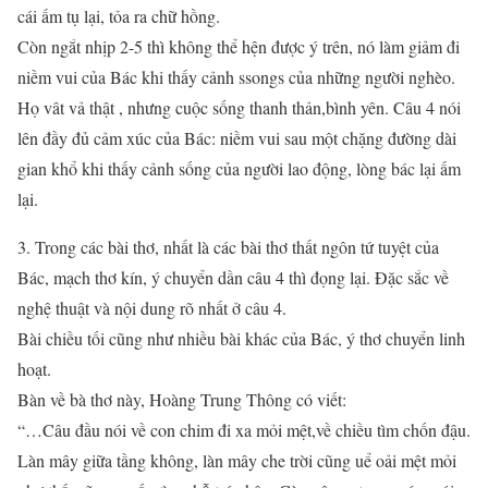
cái ấm tụ lại, tỏa ra chữ hồng.
Còn ngắt nhịp 2-5 thì không thể hện được ý trên, nó làm giảm đi
niềm vui của Bác khi thấy cảnh ssongs của những người nghèo.
Họ vât vả thật , nhưng cuộc sống thanh thản,bình yên. Câu 4 nói
lên đầy đủ cảm xúc của Bác: niềm vui sau một chặng đường dài
gian khổ khi thấy cảnh sống của người lao động, lòng bác lại ấm
lại.
3. Trong các bài thơ, nhất là các bài thơ thất ngôn tứ tuyệt của
Bác, mạch thơ kín, ý chuyển dần câu 4 thì đọng lại. Đặc sắc về
nghệ thuật và nội dung rõ nhất ở câu 4.
Bài chiều tối cũng như nhiều bài khác của Bác, ý thơ chuyển linh
hoạt.
Bàn về bà thơ này, Hoàng Trung Thông có viết:
“…Câu đầu nói về con chim đi xa mỏi mệt,về chiều tìm chốn đậu.
Làn mây giữa tầng không, làn mây che trời cũng uể oải mệt mỏi