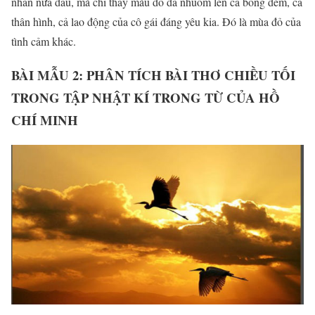
nhằn nữa đâu, mà chỉ thấy màu đỏ đã nhuốm lên cả bóng đêm, cả
thân hình, cả lao động của cô gái đáng yêu kia. Đó là mùa đỏ của
tình cảm khác.
BÀI MẪU 2: PHÂN TÍCH BÀI THƠ CHIỀU TỐI
TRONG TẬP NHẬT KÍ TRONG TỪ CỦA HỒ
CHÍ MINH