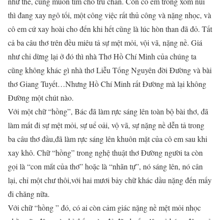
như thế, cũng muốn tìm chỗ trú chân. Còn cô em trong xóm núi
thì đang xay ngô tối, một công việc rất thủ công và nặng nhọc, và
cô em cứ xay hoài cho đến khi hết cũng là lúc hòn than đã đỏ. Tất
cả ba câu thơ trên đều miêu tả sự mệt mỏi, vội vã, nặng nề. Giá
như chỉ dừng lại ở đó thì nhà Thơ Hồ Chí Minh của chúng ta
cũng không khác gì nhà thơ Liễu Tống Nguyên đời Đường và bài
thơ Giang Tuyết…Nhưng Hồ Chí Minh rất Đường mà lại không
Đường một chút nào.
Với một chữ “hồng”, Bác đã làm rực sáng lên toàn bộ bài thơ, đã
làm mất đi sự mệt mỏi, sự uể oải, vộ vã, sự nặng nề dễn tả trong
ba câu thơ đầu,đã làm rực sáng lên khuôn mặt của cô em sau khi
xay khô. Chữ “hồng” trong nghệ thuật thơ Đường người ta còn
gọi là “con mắt của thơ” hoặc là “nhãn tự”, nó sáng lên, nó cân
lại, chỉ một chư thôi,với hai mươi bảy chữ khác dầu nặng đến mấy
đi chăng nữa.
Với chữ “hồng ” đó, có ai còn cảm giác nặng nề mệt mỏi nhọc