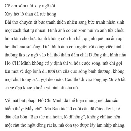
Cô em xóm núi xay ngô tối
Xay hết lò than đã rực hồng
Bài thơ chuyển từ bức tranh thiên nhiên sang bức tranh nhân sinh
một cách thật tự nhiên. Hình ảnh cô em xóm núi và ánh lửa chiều
hôm làm cho bức tranh không còn hiu hắt, quạnh quẽ mà ấm áp
hơi thở của sự sống. Đưa hình ảnh con người với công việc bình
thường là xay ngô vào bài thơ thấm đẫm chất Đường thi, hình như
Hồ CHí Minh không có ý định thi vị hóa cuộc sống, mà chỉ gợi
lên một vẻ đẹp bình dị, tươi tăn của cuộ sống bình thường, không
một chút trang sức, gọt đẽo nào. Câu thơ đi vào lòng người với tất
cả vẻ đẹp khỏe khoắn và bình dị của nó.
Về mặt bút pháp, Hồ Chí Minh dã thể hiện những nét đặc sắc
hiếm thấy: Mấy chữ “Ma Bao túc” ở cuối câu đã được láy lại ở
đầu câu bốn “Bao túc ma hoàn, lô dĩ hồng”, không chỉ tạo nên
một câu thơ ngắt dòng rất lạ, mà còn tạo được láy âm nhịp nhàng.