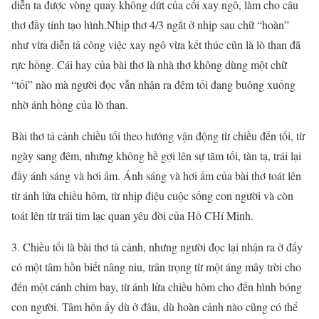
diễn ta được vòng quay không dứt của cối xay ngô, làm cho câu
thơ đầy tính tạo hình.Nhịp thơ 4/3 ngắt ở nhịp sau chữ “hoàn”
như vừa diễn tả công việc xay ngô vừa kết thúc cũn là lò than đã
rực hồng. Cái hay của bài thơ là nhà thơ không dùng một chữ
“tối” nào mà người đọc vẫn nhận ra đêm tối đang buông xuống
nhờ ánh hồng của lò than.
Bài thơ tả cảnh chiều tối theo hướng vận động từ chiều đến tối, từ
ngày sang đêm, nhưng không hề gợi lên sự tăm tối, tàn tạ, trái lại
đầy ánh sáng và hơi ấm. Ánh sáng và hơi ấm của bài thơ toát lên
từ ánh lửa chiều hôm, từ nhịp điệu cuộc sống con người và còn
toát lên từ trái tim lạc quan yêu đời của Hồ CHí Minh.
3. Chiều tối là bài thơ tả cảnh, nhưng người đọc lại nhận ra ở đấy
có một tâm hồn biết nâng niu, trân trọng từ một áng mây trời cho
đến một cánh chim bay, từ ánh lửa chiều hôm cho đến hình bóng
con người. Tâm hồn ấy dù ở đâu, dù hoàn cảnh nào cũng có thể