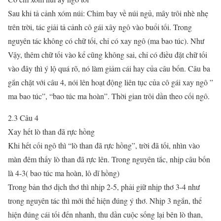
Sau khi tả cảnh xóm núi: Chim bay về núi ngủ, mây trôi nhè nhẹ
trên trời, tác giải tả cảnh cô gái xây ngô vào buổi tối. Trong
nguyên tác không có chữ tối, chỉ có xay ngô (ma bao túc). Như
Vậy, thêm chữ tối vào kể cũng không sai, chỉ có điều đặt chữ tối
vào đây thì ý lộ quá rõ, nó làm giảm cái hay của câu bốn. Câu ba
gắn chặt với câu 4, nói lên hoạt động liên tục của cô gái xay ngô ”
ma bao túc”, “bao túc ma hoàn”. Thời gian trôi dần theo cối ngô.
2.3 Câu 4
Xay hết lò than đã rực hồng
Khi hết cối ngô thì “lò than đã rực hồng”, trời đã tối, nhìn vào
màn đêm thấy lò than đã rực lên. Trong nguyên tắc, nhịp câu bốn
là 4-3( bao túc ma hoàn, lô dĩ hồng)
Trong bản thơ dịch thơ thì nhịp 2-5, phải giữ nhịp thơ 3-4 như
trong nguyên tác thì mới thể hiện đúng ý thơ. Nhịp 3 ngắn, thể
hiện đúng cái tối đến nhanh, thu dần cuộc sống lại bên lò than,