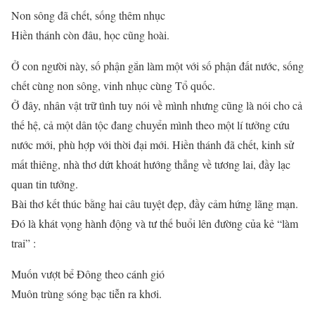
Non sông đã chết, sống thêm nhục
Hiền thánh còn đâu, học cũng hoài.
Ở con người này, số phận gắn làm một với số phận đất nước, sống
chết cùng non sông, vinh nhục cùng Tổ quốc.
Ở đây, nhân vật trữ tình tuy nói về mình nhưng cũng là nói cho cả
thế hệ, cả một dân tộc đang chuyển mình theo một lí tưởng cứu
nước mới, phù hợp với thời đại mới. Hiền thánh đã chết, kinh sử
mất thiêng, nhà thơ dứt khoát hướng thẳng về tương lai, đầy lạc
quan tin tưởng.
Bài thơ kết thúc bằng hai câu tuyệt đẹp, đầy cảm hứng lãng mạn.
Đó là khát vọng hành động và tư thế buổi lên đường của kẻ “làm
trai” :
Muốn vượt bể Đông theo cánh gió
Muôn trùng sóng bạc tiễn ra khơi.