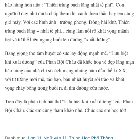
hào hùng hơn nữa : “Thiên trùng bạch lãng nhất tề phi”. Con
người ở đây như được chắp thêm đôi cánh thiên thần bay lên cùng
gió mây. Với các hình ảnh : trường phong, Đông hải khứ, Thiên
trùng bạch lãng – nhất tề phi…càng làm nổi rõ khát vọng mãnh
liệt và tư thế hiên ngang buổi lên đường “xuất dương”.
Bằng giọng thơ tâm huyết có sức lay động mạnh mẽ, “Lưu biệt
khi xuất dương” của Phan Bội Châu đã khắc hoạ vẻ đẹp lãng mạn
hào hùng của nhà chí sĩ cách mạng những năm đầu thế kỉ XX,
với tư tưởng mới mẻ, táo bạo, bầu nhiệt huyết sôi trào và khát
vọng cháy bỏng trong buổi ra đi tìm đường cứu nước.
Trên đây là phân tích bài thơ “Lưu biệt khi xuất dương” của Phan
Bội Châu. Các em cùng tham khảo nhé. Chúc các em học tốt!
Danh mục:
Lớp 11
,
Ngữ văn 11
,
Trung Học Phổ Thông