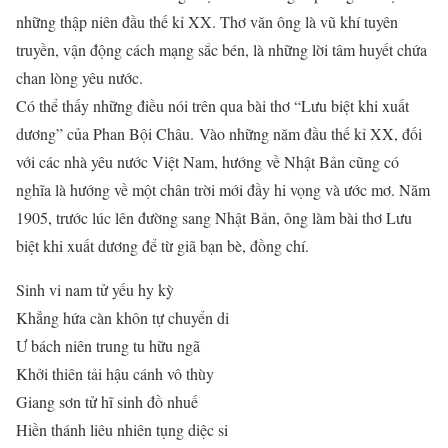
những thập niên đầu thế kỉ XX. Thơ văn ông là vũ khí tuyên
truyền, vận động cách mạng sắc bén, là những lời tâm huyết chứa
chan lòng yêu nước.
Có thể thấy những điều nói trên qua bài thơ “Lưu biệt khi xuất
dương” của Phan Bội Châu. Vào những năm đầu thế kỉ XX, đối
với các nhà yêu nước Việt Nam, hướng về Nhật Bản cũng có
nghĩa là hướng về một chân trời mới đầy hi vọng và ước mơ. Năm
1905, trước lúc lên đường sang Nhật Bản, ông làm bài thơ Lưu
biệt khi xuất dương để từ giã bạn bè, đồng chí.
Sinh vi nam tử yếu hy kỳ
Khẳng hứa càn khôn tự chuyển di
Ư bách niên trung tu hữu ngã
Khởi thiên tải hậu cánh vô thùy
Giang sơn tử hĩ sinh đồ nhuế
Hiền thánh liêu nhiên tụng diệc si