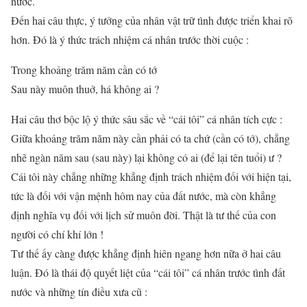
nước.
Đến hai câu thực, ý tưởng của nhân vật trữ tình được triển khai rõ
hơn. Đó là ý thức trách nhiệm cá nhân trước thời cuộc :
Trong khoảng trăm năm cần có tớ
Sau này muôn thuở, há không ai ?
Hai câu thơ bộc lộ ý thức sâu sắc về “cái tôi” cá nhân tích cực :
Giữa khoảng trăm năm này cần phải có ta chứ (cần có tớ), chẳng
nhẽ ngàn năm sau (sau này) lại không có ai (để lại tên tuổi) ư ?
Cái tôi này chẳng những khẳng định trách nhiệm đối với hiện tại,
tức là đối với vận mệnh hôm nay của đất nước, mà còn khẳng
định nghĩa vụ đối với lịch sử muôn đời. Thật là tư thế của con
người có chí khí lớn !
Tư thế ấy càng được khẳng định hiên ngang hơn nữa ở hai câu
luận. Đó là thái độ quyết liệt của “cái tôi” cá nhân trước tình đất
nước và những tín điều xưa cũ :