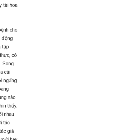
y tài hoa
 bệnh cho
h động
a tập
thực, có
g. Song
a cái
ôi ngẩng
hoang
đàng nào
hìn thấy.
ối nhau
i tác
tác giả
 mới hay