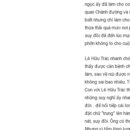
ngọc ấy đã làm cho con
quan Chánh đường và cá
biết nhưng chỉ làm cho
thừa thãi quá mức nơi 
suy đồi đã đến lúc mạt
phỡn không lo cho cuộ
Lê Hữu Trác nhanh chó
thấy được căn bệnh chu
làm, sao về núi được n
không sai bao nhiêu. T
Con vời Lê Hữu Trác t
những suy nghĩ ấy nha
đời… để nối tiếp cái l
đặt chữ “trung” lên hà
nát, suy đồi. Ông có t
Nhưng vì tấm lòng lươ