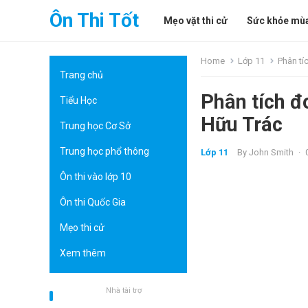
Ôn Thi Tốt
Mẹo vặt thi cử
Sức khỏe mùa
Home
Lớp 11
Phân tí
Trang chủ
Phân tích đ
Tiểu Học
Hữu Trác
Trung học Cơ Sở
Trung học phổ thông
Lớp 11
By
John Smith
·
Ôn thi vào lớp 10
Ôn thi Quốc Gia
Mẹo thi cử
Xem thêm
Nhà tài trợ