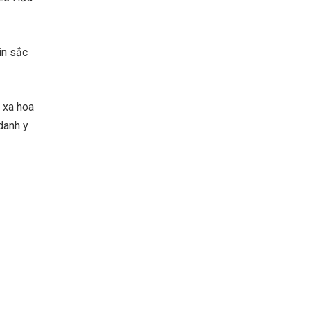
ìn sắc
, xa hoa
danh y