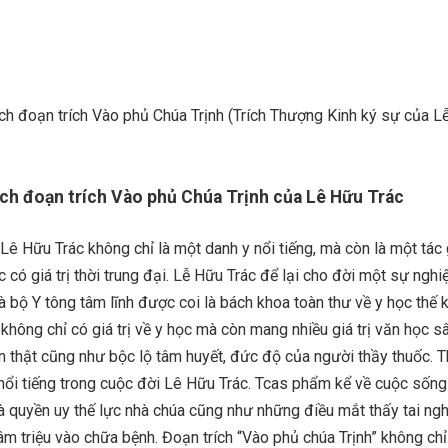
ch đoạn trích Vào phủ Chúa Trịnh (Trích Thượng Kinh ký sự của L
ích đoạn trích Vào phủ Chúa Trịnh của Lê Hữu Trác
ê Hữu Trác không chỉ là một danh y nổi tiếng, mà còn là một tác 
 có giá trị thời trung đại. Lễ Hữu Trác để lại cho đời một sự nghi
à bộ Y tông tâm lĩnh được coi là bách khoa toàn thư về y học thế k
hông chỉ có giá trị về y học mà còn mang nhiều giá trị văn học s
ân thật cũng như bộc lộ tâm huyết, đức độ của người thầy thuốc. 
ự nổi tiếng trong cuộc đời Lê Hữu Trác. Tcas phẩm kể về cuộc sống
à quyền uy thế lực nhà chúa cũng như những điều mắt thấy tai ng
m triệu vào chữa bệnh. Đoạn trích “Vào phủ chúa Trịnh” không chỉ