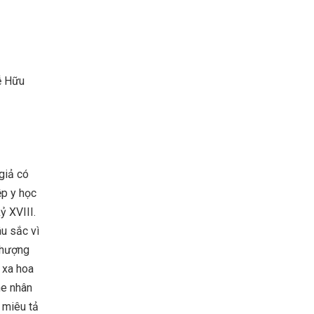
ễ Hữu
giả có
ệp y học
ỷ XVIII.
âu sắc vì
Thượng
 xa hoa
he nhân
 miêu tả