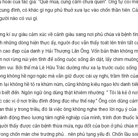
 hoài của tác giả: “Quê mùa, cung cấm chưa quen”. Ông tự coi mìn
ung đình, có khác gì ngư phủ thuở xưa lạc vào chốn thần tiên. Cả
ười nào có vui gì.
ang kí sự giàu cảm xúc về cảnh giàu sang nơi phủ chúa và bệnh tì
 những dòng hiện thực ấy, người đọc vẫn thấy toát lên trên tất c
h cao đẹp của danh y Hải Thượng Lãn Ông. Vốn bản thân không 
n nơi rừng núi yên tĩnh để sống cuộc sống ẩn dật, lấy chim muôn
iềm vui. Bởi thế mà Lê Hữu Trác dường như xa lạ trước cuộc sống
ông không hề ngơ ngác mà vẫn giữ được cái uy nghi, trầm tĩnh củ
n lại không hề tỏ ra khúm núm, cũng không kiêu ngạo khi danh ti
biết đến. Ngôn ngữ ông dùng thật khiêm nhường: ” Tôi là kẻ ở nơ
 các vị ở nơi triều đình đông đúc như thế này.” Ông còn dũng cảm
n thái y trong triều, đó là việc ông không nghe theo lời ngụ ý của
nh động theo lương tâm nghề nghiệp của mình, trình đơn thuốc l
gười thấy được căn bệnh thừa mứa, ngu dốt của bọn ở phủ chúa 
 trong chốn màn che trướng phủ… nên phủ tạng yếu đi. Chốn lầu so