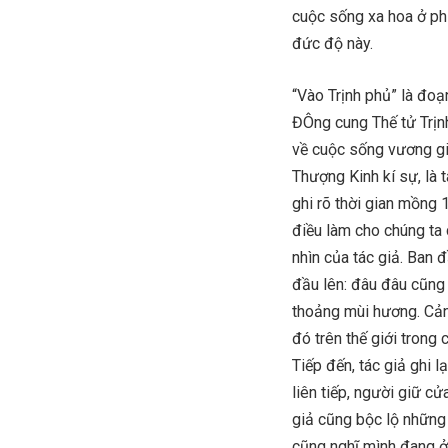
cuộc sống xa hoa ở phủ
đức độ này.
“Vào Trịnh phủ” là đoạ
ĐÔng cung Thế tử Trịnh
về cuộc sống vương gi
Thượng Kinh kí sự, là 
ghi rõ thời gian mồng 1
điều làm cho chúng ta 
nhìn của tác giả. Ban
đầu lên: đâu đâu cũng 
thoảng mùi hương. Cản
đó trên thế giới trong 
Tiếp đến, tác giả ghi 
liên tiếp, người giữ c
giả cũng bộc lộ những 
cũng nghĩ mình đang ở