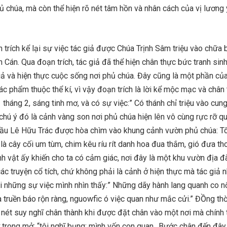
 chúa, mà còn thể hiện rõ nét tâm hồn và nhân cách của vị lương 
n trích kể lại sự việc tác giả được Chúa Trịnh Sâm triệu vào chữa
 Cán. Qua đoạn trích, tác giả đã thể hiện chân thực bức tranh sin
ả và hiện thực cuộc sống nơi phủ chúa. Đây cũng là một phần củ
tác phẩm thuộc thể kí, vì vậy đoạn trích là lời kể mộc mạc và chân 
 tháng 2, sáng tinh mơ, và có sự việc:” Có thánh chỉ triệu vào cun
chú ý đó là cảnh vàng son nơi phủ chúa hiện lên vô cùng rực rỡ qu
 đầu Lê Hữu Trác được hòa chìm vào khung cảnh vườn phủ chúa: T
là cây cối um tùm, chim kêu ríu rít danh hoa đua thắm, gió đưa t
h vật ấy khiến cho ta có cảm giác, nơi đây là một khu vườn địa 
các truyện cổ tích, chứ không phải là cảnh ở hiện thực mà tác giả n
lại những sự việc mình nhìn thấy:” Những dãy hành lang quanh co n
ửa truền báo rộn ràng, nguowfic ó việc quan như mắc cửi.” ĐỒng thờ
nét suy nghĩ chân thành khi được đặt chân vào một nơi mà chính 
 trong mở: “tôi nghĩ bụng: mình vốn con quan…Bước chân đến đây