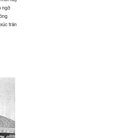
ộ ngỡ
ông.
xúc trân