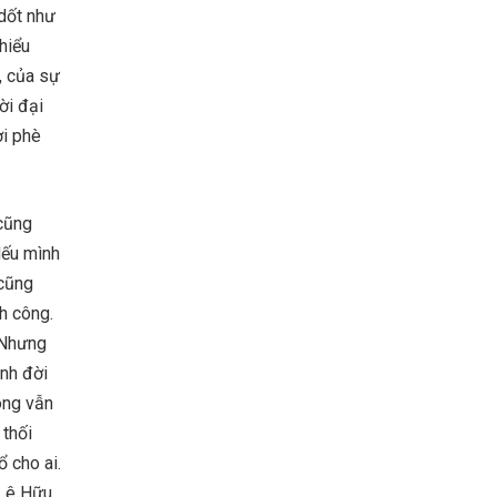
 dốt như
hiểu
, của sự
ời đại
ơi phè
 cũng
Nếu mình
 cũng
h công.
 Nhưng
nh đời
ông vẫn
 thối
 cho ai.
 Lê Hữu