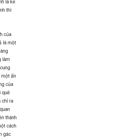
h là kẻ
nh thì
nh của
ả là một
màng
g làm
 cung
a một ẩn
ếng của
i quê
 chỉ ra
 quan
ên thánh
một cách
n gác