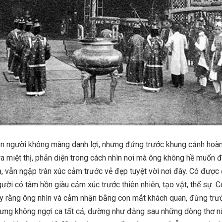
on người không màng danh lợi, nhưng đứng trước khung cảnh hoàn
a miệt thị, phản diện trong cách nhìn nơi mà ông không hề muốn đ
ca, vẫn ngập tràn xúc cảm trước vẻ đẹp tuyệt vời nơi đây. Có được
gười có tâm hồn giàu cảm xúc trước thiên nhiên, tạo vật, thế sự. 
ấy rằng ông nhìn và cảm nhận bằng con mắt khách quan, đứng trư
nhưng không ngợi ca tất cả, dường như đằng sau những dòng thơ n