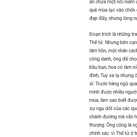
ẩn chứa một nỗi niềm u
quê mùa lạc vào chốn c
đẹp đấy, nhưng lòng ng
Đoạn trích là những tr
Thế tử. Nhưng bên cạnh
tâm hồn, một nhân các
công danh, ông đã chọ
bầu bạn, hoa cỏ làm n
đình, Tuy xa lạ nhưng 
sĩ. Trước hàng ngũ qua
mình được nhiều người 
mùa, làm sao biết được
sự ngu dốt của các qua
chánh đường mà vẫn hà
thượng. Ông cũng là n
chính xác: vì Thế tử ở