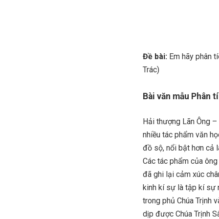
Đề bài:
Em hãy phân tí
Trác)
Bài văn mẫu Phân t
Hải thượng Lãn Ông – L
nhiều tác phẩm văn học
đồ sộ, nổi bật hơn cả l
Các tác phẩm của ông k
đã ghi lại cảm xúc ch
kinh kí sự là tập kí s
trong phủ Chúa Trịnh v
dịp được Chúa Trịnh Sâ