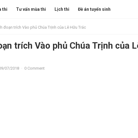
 thi
Tư vấn mùa thi
Lịch thi
Đề án tuyển sinh
ch đoạn trích Vào phủ Chúa Trịnh của Lê Hữu Trác
oạn trích Vào phủ Chúa Trịnh của L
09/07/2018
·
0 Comment