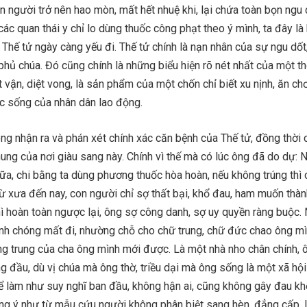
 người trở nên hao mòn, mất hết nhuệ khi, lại chứa toàn bọn ngu
c quan thái y chỉ lo dùng thuốc công phạt theo ý mình, ta đây là 
 Thế tử ngày càng yếu đi. Thế tử chính là nạn nhân của sự ngu dốt
phủ chúa. Đó cũng chính là những biểu hiện rõ nét nhất của một th
 vận, diệt vong, là sản phẩm của một chốn chỉ biết xu nịnh, ăn ch
c sống của nhân dân lao động.
ng nhận ra và phán xét chính xác căn bệnh của Thế tử, đồng thời
ng của nơi giàu sang này. Chính vì thế mà có lúc ông đã do dự: 
ữa, chi bằng ta dùng phương thuốc hòa hoàn, nếu không trúng thì
ừ xưa đến nay, con người chỉ sợ thất bại, khổ đau, ham muốn thàn
hì hoàn toàn ngược lại, ông sợ công danh, sợ uy quyền ràng buộc.
nh chóng mất đi, nhường chỗ cho chữ trung, chữ đức chao ông mì
ong trung của cha ông mình mới được. Là một nhà nho chân chính, 
ng đầu, dù vị chúa mà ông thờ, triều dại mà ông sống là một xã hội
hể làm như suy nghĩ ban đầu, không hận ai, cũng không gây đau khổ
ng ý như từ mẫu cứu người không phân biệt sang hèn, đẳng cấp,