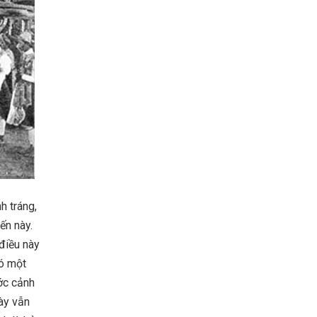
h tráng,
ến này.
 điều này
Có một
ớc cảnh
ày vẫn