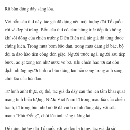
Rũ bùn đứng dậy sáng lòa.
Với bốn câu thơ này, tác giả đã dựng nên một tượng đài Tổ quốc
với vẻ đẹp bi tráng. Bốn câu thơ có cảm hứng trực tiếp từ không
khí sôi động của chiến trường Điện Biên mà tác giả đã từng được
chứng kiến. Trong mưa bom bão đạn, trong mưa dầm gió bấc, bộ
đội ta đào hào tiến công đồn giặc. Người trước ngã, người sau tiếp
bước, ào ạt xông lên như nước vỡ bờ. Khi chiến hào tới sát đồn
địch, những người lính rũ bùn đứng lên tiến công trong ánh sáng
chói lòa của lửa đạn.
Từ hình anht thực, cụ thể, tác giả đã đẩy câu thơ lên tầm khái quát
mang tính biểu tượng: Nước Việt Nam từ trong máu lửa của chiến
tranh, từ trong bùn nhơ nô lệ đã vươn mình đứng dậy với sức
mạnh “Phù Đổng”, chói lòa ánh sáng tương lai.
Để dựng tượng đài Tổ quốc với vẻ đẹp bi tráng, tác giả đã sử