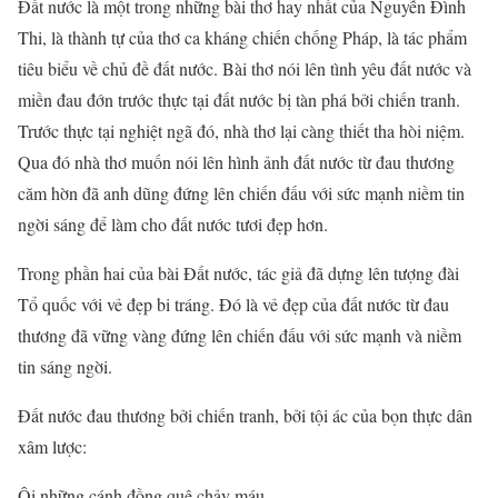
Đất nước là một trong những bài thơ hay nhất của Nguyễn Đình
Thi, là thành tự của thơ ca kháng chiến chống Pháp, là tác phẩm
tiêu biểu về chủ đề đất nước. Bài thơ nói lên tình yêu đất nước và
miền đau đớn trước thực tại đất nước bị tàn phá bởi chiến tranh.
Trước thực tại nghiệt ngã đó, nhà thơ lại càng thiết tha hòi niệm.
Qua đó nhà thơ muốn nói lên hình ảnh đất nước từ đau thương
căm hờn đã anh dũng đứng lên chiến đấu với sức mạnh niềm tin
ngời sáng để làm cho đất nước tươi đẹp hơn.
Trong phần hai của bài Đất nước, tác giả đã dựng lên tượng đài
Tổ quốc với vẻ đẹp bi tráng. Đó là vẻ đẹp của đất nước từ đau
thương đã vững vàng đứng lên chiến đấu với sức mạnh và niềm
tin sáng ngời.
Đất nước đau thương bởi chiến tranh, bởi tội ác của bọn thực dân
xâm lược:
Ôi những cánh đồng quê chảy máu