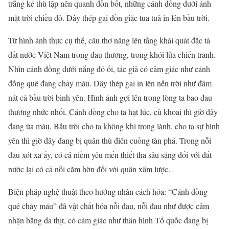
trắng kẻ thù lập nên quanh đồn bốt, những cánh đồng dưới ánh
mặt trời chiều đỏ. Dây thép gai đồn giặc tua tuả in lên bầu trời.
Từ hình ảnh thực cụ thể, câu thơ nâng lên tầng khái quát đặc tả
đất nước Việt Nam trong đau thương, trong khói lửa chiến tranh.
Nhìn cánh đồng dưới nắng đỏ ối, tác giả có cảm giác như cánh
đồng quê đang chảy máu. Dây thép gai in lên nền trời như đâm
nát cả bầu trời bình yên. Hình ảnh gợi lên trong lòng ta bao đau
thương nhức nhối. Cánh đồng cho ta hạt lúc, củ khoai thì giờ đây
đang ứa máu. Bầu trời cho ta không khí trong lành, cho ta sự bình
yên thì giờ đây đang bị quân thù điên cuồng tàn phá. Trong nỗi
đau xót xa ấy, có cả niềm yêu mến thiết tha sâu sặng đối với đất
nước lại có cả nỗi căm hờn đối với quân xâm lược.
Biện pháp nghệ thuật theo hướng nhân cách hóa: “Cánh đồng
quê chảy máu” đã vật chất hóa nỗi đau, nỗi đau như được cảm
nhận bằng da thịt, có cảm giác như thân hình Tổ quốc đang bị