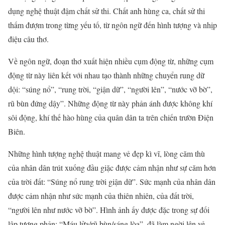
dụng nghệ thuật đậm chất sử thi. Chất anh hùng ca, chất sử thi
thấm đượm trong từng yếu tố, từ ngôn ngữ đến hình tượng và nhịp
điệu câu thơ.
Về ngôn ngữ, đoạn thơ xuất hiện nhiều cụm động từ, những cụm
động từ này liên kết với nhau tạo thành những chuyển rung dữ
dội: “súng nổ”, “rung trời, “giận dữ”, “người lên”, “nước vỡ bờ”,
rũ bùn đứng dậy”. Những động từ này phản ánh được không khí
sôi động, khí thế hào hùng của quân dân ta trên chiến trườn Điện
Biên.
Những hình tượng nghệ thuật mang vẻ đẹp kì vĩ, lòng căm thù
của nhân dân trút xuống đầu giặc được cảm nhận như sự căm hơn
của trời đất: “Súng nổ rung trời giận dữ”. Sức mạnh của nhân dân
được cảm nhận như sức mạnh của thiên nhiên, của đất trời,
“người lên như nước vỡ bờ”. Hình ảnh ấy được đặc trong sự đối
lập tương phản: “Máu lửa/rũ bùn/sáng lòa”, đã làm ngời lên vẻ