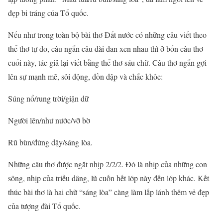
đẹp bi tráng của Tổ quốc.
Nếu như trong toàn bộ bài thơ Đất nước có những câu viết theo
thể thơ tự do, câu ngắn câu dài đan xen nhau thì ở bốn câu thơ
cuối này, tác giả lại viết bằng thể thơ sáu chữ. Câu thơ ngắn gợi
lên sự mạnh mẽ, sôi động, dồn dập và chắc khỏe:
Súng nổ/rung trời/giận dữ
Người lên/như nước/vỡ bờ
Rũ bùn/đứng dậy/sáng lòa.
Những câu thơ được ngắt nhịp 2/2/2. Đó là nhịp của những con
sông, nhịp của triều dâng, lũ cuốn hết lớp này đến lớp khác. Kết
thúc bài thơ là hai chữ “sáng lòa” càng làm lấp lánh thêm vẻ đẹp
của tượng đài Tổ quốc.