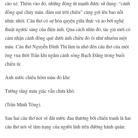
cào xé. Thêm vào đó, những động từ mạnh được sử dụng: “cánh
đồng quê chảy máu, đâm nát trời chiều” càng gợi lên bao nỗi
nhức nhối. Câu thơ có sự hòa quyện giữa thực và ảo bởi nghệ
thuật ngược sáng của điện ảnh. Qua cách nhìn đó, tác giả mới có
cảm nhận cánh đồng quê dưới ánh chiều đỏ ối như nhuốm một
màu. Câu thơ Nguyễn Đình Thi làm ta nhớ đến câu thơ của một
ông vua thời Trần khi ngắm cảnh sông Bạch Đằng trong buổi
chiều tà:
Ánh nước chiều hôm màu đỏ khé
Tưởng rằng máu giặc vẫn chưa khô.
(Trần Minh Tông).
Sau hai câu thơ nói về đất nước đau thương bởi chiến tranh là hai
câu thơ nói về tâm trạng của người lính trên đường hành quân: