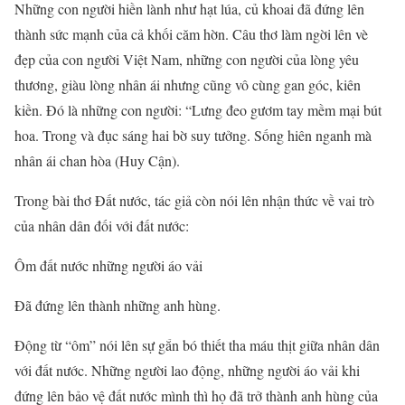
Những con người hiền lành như hạt lúa, củ khoai đã đứng lên
thành sức mạnh của cả khối căm hờn. Câu thơ làm ngời lên vè
đẹp của con người Việt Nam, những con người của lòng yêu
thương, giàu lòng nhân ái nhưng cũng vô cùng gan góc, kiên
kiền. Đó là những con người: “Lưng đeo gươm tay mềm mại bút
hoa. Trong và đục sáng hai bờ suy tưởng. Sống hiên nganh mà
nhân ái chan hòa (Huy Cận).
Trong bài thơ Đất nước, tác giả còn nói lên nhận thức về vai trò
của nhân dân đối với đất nước:
Ôm đất nước những người áo vải
Đã đứng lên thành những anh hùng.
Động từ “ôm” nói lên sự gắn bó thiết tha máu thịt giữa nhân dân
với đất nước. Những người lao động, những người áo vải khi
đứng lên bảo vệ đất nước mình thì họ đã trở thành anh hùng của