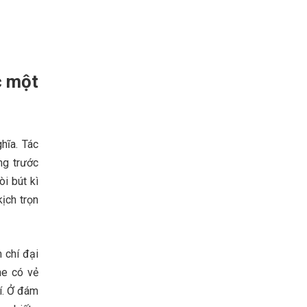
c một
hĩa. Tác
ng trước
i bút kì
ịch trọn
 chí đại
he có vẻ
lí. Ở đám