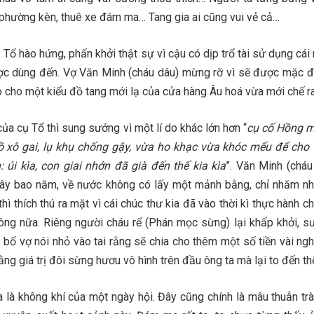
 phường kèn, thuê xe đám ma… Tang gia ai cũng vui vẻ cả…
ụ Tổ hào hứng, phấn khởi thật sự vì cậu có dịp trổ tài sử dụng cá
c dùng đến. Vợ Văn Minh (cháu dâu) mừng rỡ vì sẽ được mặc đ
o cho một kiểu đồ tang mới lạ của cửa hàng Âu hoá vừa mới chế ra
của cụ Tổ thì sung sướng vì một lí do khác lớn hơn “
cụ cố Hồng 
ồ xô gai, lụ khụ chống gậy, vừa ho khạc vừa khóc mếu để cho 
 úi kìa, con giai nhớn đã già đến thế kia kìa
”. Văn Minh (cháu
Tây bao năm, về nước không có lấy một mảnh bằng, chỉ nhăm n
 thì thích thú ra mặt vì cái chúc thư kia đã vào thời kì thực hành 
 vông nữa. Riêng người cháu rể (Phán mọc sừng) lại khấp khởi, s
 bố vợ nói nhỏ vào tai rằng sẽ chia cho thêm một số tiền vài ngh
ng giá trị đôi sừng hươu vô hình trên đầu ông ta mà lại to đến th
là không khí của một ngày hội. Đây cũng chính là mâu thuẫn tr