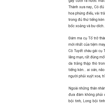
gây cười ra nước mắt
Thành xưa nay., Có đủ 
hoa phúng điếu, vài tr
trong đủ thứ tiếng kèn 
bốc xoảng và bu-dích
Đám ma cụ Tổ trở thà
mới nhất của tiệm may
Cô Tuyết cháu gái cụ 
lãng mạn, rất đúng mốt
da trắng thập thò tro
tiếng kèn… ai oán, nã
người phải xuýt xoa, t
Ngoài những thân nhân
đưa đám không phải đ
bội tinh, Long bội ti