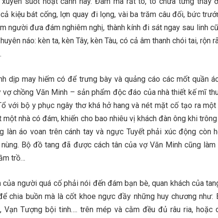
 xuyên suốt hoạt cảnh này. Đám ma rất to, to chưa từng thấy 
cả kiệu bát cống, lợn quay đi lọng, vài ba trăm câu đối, bức trư
ăm người đưa đám nghiêm nghị, thành kính đi sát ngay sau linh cữ
huyên náo: kèn ta, kèn Tây, kèn Tàu, có cả âm thanh chói tai, rộn r
…
nh dịp may hiếm có để trưng bày và quảng cáo các mốt quần á
 vợ chồng Văn Minh – sản phẩm độc đáo của nhà thiết kế mĩ thu
Tổ với bộ y phục ngây thơ khá hở hang và nét mặt cố tạo ra một
 một nhà có đám, khiến cho bao nhiêu vị khách đàn ông khi trông 
ng làn áo voan trên cánh tay và ngực Tuyết phải xúc động còn 
o nùng. Bộ đồ tang đã được cách tân của vợ Văn Minh cũng làm
rầm trồ…
 của người quá cố phải nói đến đám bạn bè, quan khách của tang
ể chia buồn mà là cốt khoe ngực đầy những huy chương như:
nh, Vạn Tượng bội tinh…. trên mép và cằm đều đủ râu ria, hoặc 