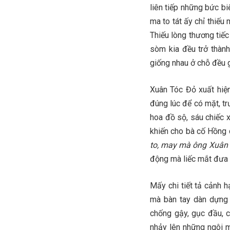
liên tiếp những bức b
ma to tát ấy chỉ thiếu
Thiếu lòng thương tiếc
sòm kia đều trở thành
giống nhau ở chỗ đều 
Xuân Tóc Đỏ xuất hiện
đúng lúc để có mặt, t
hoa đồ sộ, sáu chiếc 
khiến cho bà cố Hồng 
to, may mà ông Xuân 
động mà liếc mắt đưa t
Mấy chi tiết tả cảnh 
mà bàn tay dàn dựng c
chống gậy, gục đầu, c
nhảy lên những ngôi m