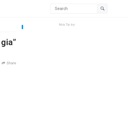
Nhà Tài trợ
 gia”
Share