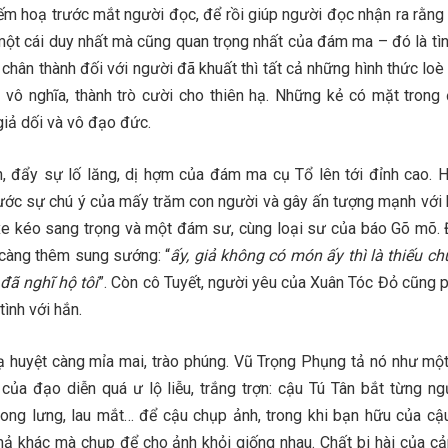
iếm hoạ trước mắt người đọc, để rồi giúp người đọc nhận ra rằng
 một cái duy nhất mà cũng quan trọng nhất của đám ma – đó là tìn
 chân thành đối với người đã khuất thì tất cả những hình thức loè
 vô nghĩa, thành trò cười cho thiên hạ. Những kẻ có mặt tron
giả dối và vô đạo đức.
, đẩy sự lố lăng, dị hợm của đám ma cụ Tổ lên tới đỉnh cao. 
rước sự chú ý của mấy trăm con người và gây ấn tượng mạnh với 
xe kéo sang trọng và một đám sư, cùng loại sư của báo Gõ mõ. 
càng thêm sung sướng: “
ấy, giả không có món ấy thì là thiếu c
đã nghĩ hộ tôi
”. Còn cô Tuyết, người yêu của Xuân Tóc Đỏ cũng 
ình với hắn.
hạ huyệt càng mỉa mai, trào phúng. Vũ Trọng Phụng tả nó như một
ủa đạo diễn quá ư lộ liễu, trắng trợn: cậu Tú Tân bắt từng ng
ong lưng, lau mắt… để cậu chụp ảnh, trong khi bạn hữu của cậ
ả khác mà chụp để cho ảnh khỏi giống nhau. Chất bi hài của cả