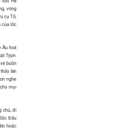
ở đất Hà
ớng, vòng
u cụ Tổ,
ã của lốc
o Âu hoá
ật Typn.
 vẻ buồn
thấy làn
hơn nghe
 cho mọi
 chủ, đi
 Bắc Đẩu
dài hoặc