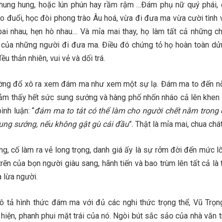
hung hung, hoặc lún phún hay rầm rậm …Đám phụ nữ quý phái, 
eo đuổi, học đòi phong trào Âu hoá, vừa đi đưa ma vừa cười tình 
ai nhau, hẹn hò nhau… Và mỉa mai thay, họ làm tất cả những c
 của những người đi đưa ma. Điều đó chứng tỏ họ hoàn toàn d
ều thản nhiên, vui vẻ và dối trá.
ờng đổ xô ra xem đám ma như xem một sự lạ. Đám ma to đến n
cảm thấy hết sức sung sướng và hàng phố nhốn nháo cả lên khe
ình luận: “
đám ma to tát có thể làm cho người chết nằm trong 
ung sướng, nếu không gật gù cái đầu
”. Thật là mỉa mai, chua chá
, cố làm ra vẻ long trọng, danh giá ấy là sự rởm đời đến mức lố 
trẽn của bọn người giàu sang, hãnh tiến và bao trùm lên tất cả là
à lừa người.
ô tả hình thức đám ma với đủ các nghi thức trọng thể, Vũ Trọ
hiện, phanh phui mặt trái của nó. Ngòi bút sắc sảo của nhà văn t