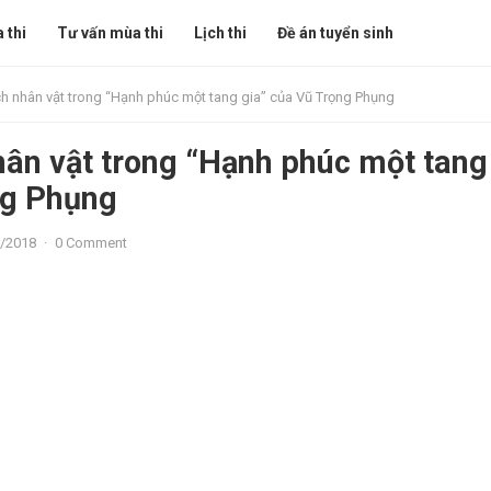
 thi
Tư vấn mùa thi
Lịch thi
Đề án tuyển sinh
ch nhân vật trong “Hạnh phúc một tang gia” của Vũ Trọng Phụng
hân vật trong “Hạnh phúc một tang
ng Phụng
/2018
·
0 Comment