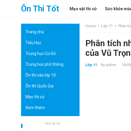
Ôn Thi Tốt
Mẹo vặt thi cử
Sức khỏe mùa
Home
Lớp 11
Phân tí
Trang chủ
Phân tích n
Tiểu Học
của Vũ Trọ
Trung học Cơ Sở
Trung học phổ thông
Lớp 11
By
admin
·
14/03
Ôn thi vào lớp 10
Ôn thi Quốc Gia
Mẹo thi cử
Xem thêm
Nhà tài trợ