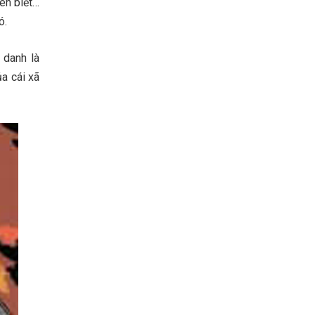
uen biết…
ó.
 danh là
ủa cái xã