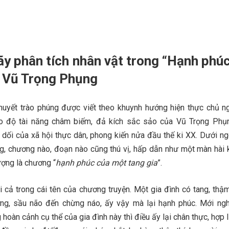
ãy phân tích nhân vật trong “Hạnh phú
a Vũ Trọng Phụng
thuyết trào phúng được viết theo khuynh hướng hiện thực chủ ng
o độ tài năng châm biếm, đả kích sắc sảo của Vũ Trọng Phụ
 dối của xã hội thực dân, phong kiến nửa đầu thế ki XX. Dưới ngò
g, chương nào, đoạn nào cũng thú vị, hấp dẫn như một màn hài k
ượng là chương “
hạnh phúc của một tang gia
”.
 cả trong cái tên của chương truyện. Một gia đình có tang, thậm
ương, sầu não đến chừng náo, ấy vậy mà lại hạnh phúc. Mới ng
hoàn cảnh cụ thể của gia đình này thì điều ấy lại chân thực, hợp 