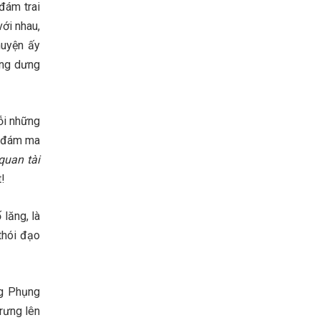
đám trai
với nhau,
huyện ấy
ửng dưng
ỗi những
n đám ma
quan tài
t!
lăng, là
 thói đạo
ng Phụng
rưng lên