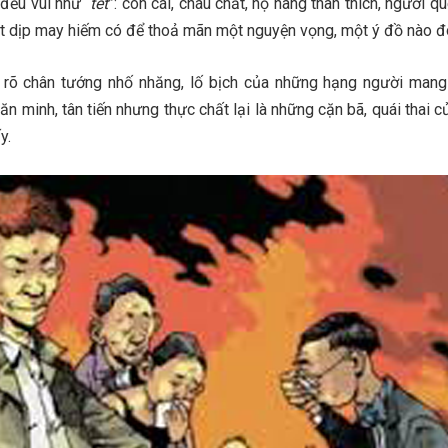
đều vui như “
tết
”: con cái, cháu chắt, họ hàng thân thích, người q
ột dịp may hiếm có để thoả mãn một nguyện vọng, một ý đồ nào đ
rõ chân tướng nhố nhăng, lố bịch của những hạng người mang
ăn minh, tân tiến nhưng thực chất lại là những cặn bã, quái thai c
y.