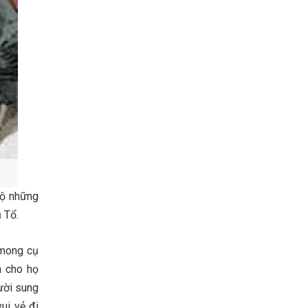
lộ những
 Tổ.
 mong cụ
n cho họ
gười sung
ui vẻ đi