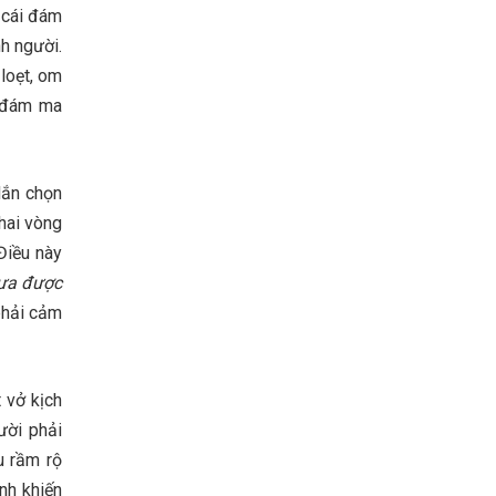
 cái đám
h người.
 loẹt, om
g đám ma
Hắn chọn
hai vòng
Điều này
hưa được
phải cảm
 vở kịch
ười phải
u rầm rộ
nh khiến