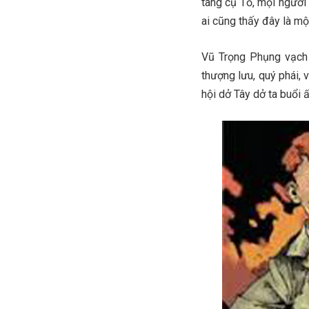
tang cụ Tổ, mọi người 
ai cũng thấy đây là m
Vũ Trọng Phụng vạch 
thượng lưu, quý phái, v
hội dở Tây dở ta buổi ấ