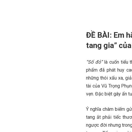
ĐỀ BÀI: Em h
tang gia” củ
“Số đỏ”
là cuốn tiểu 
phẩm đã phát huy ca
những thói xấu xa, giả
tài của Vũ Trọng Phụn
vẹn. Đặc biệt gây ấn t
Ý nghĩa châm biếm gửi
tang ắt phải tiếc th
ngược đời nhưng trong 