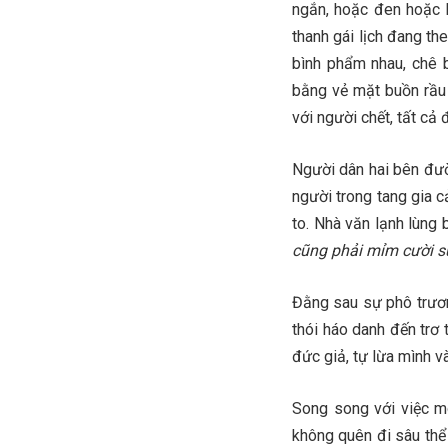
ngắn, hoặc đen hoặc 
thanh gái lịch đang th
bình phẩm nhau, chê b
bằng vẻ mặt buồn rầu
với người chết, tất cả đ
Người dân hai bên đư
người trong tang gia 
to. Nhà văn lạnh lùng b
cũng phải mỉm cười s
Đằng sau sự phô trương
thói háo danh đến trơ 
đức giả, tự lừa mình v
Song song với việc m
không quên đi sâu thể 