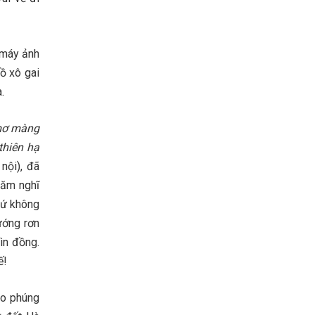
i máy ảnh
ồ xô gai
.
mơ màng
thiên hạ
 nội), đã
hăm nghĩ
chứ không
ướng rơn
ìn đồng.
ế!
ào phúng