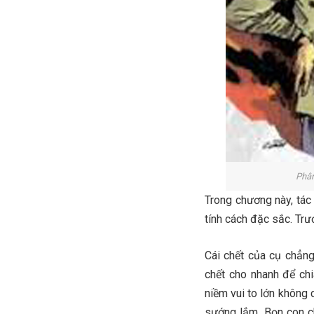
Phân
Trong chương này, tác
tính cách đặc sắc. Trư
Cái chết của cụ chẳng
chết cho nhanh để chi
niềm vui to lớn không 
sướng lắm. Bọn con ch