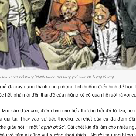
 tích nhân vật trong “Hạnh phúc một tang gia” của Vũ Trọng Phụng
 giả đã xây dựng thành công những tình huống điển hình để bộc 
ớc hết, phải nói đến thái độ của những kẻ có quan hệ ruột rà với cụ
 làm cho đứa con, đứa cháu nào tiếc thương bởi đã từ lâu, họ
a gia tài. Thay vào sự tiếc thương, cái chết của cụ đã đem đế
che giấu nổi – một “
hạnh phúc
”: Cái chết kia đã làm cho nhiều n
áu vô tâm ai cũng vui sướng thoả thích… Người ta tưng bừng v