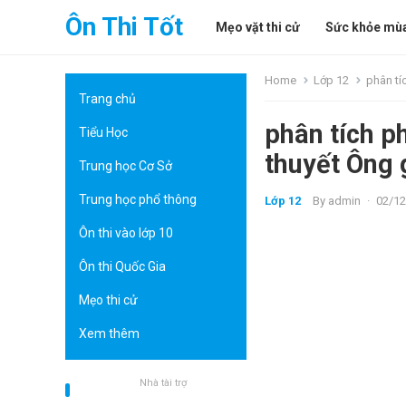
Ôn Thi Tốt
Mẹo vặt thi cử
Sức khỏe mùa
Home
Lớp 12
phân tí
Trang chủ
phân tích p
Tiểu Học
thuyết Ông 
Trung học Cơ Sở
Trung học phổ thông
Lớp 12
By
admin
·
02/12
Ôn thi vào lớp 10
Ôn thi Quốc Gia
Mẹo thi cử
Xem thêm
Nhà tài trợ