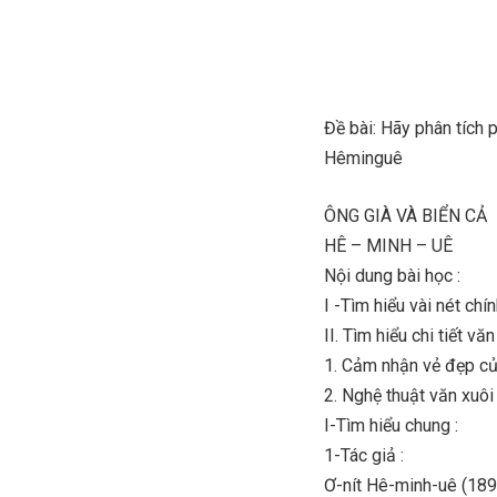
Đề bài: Hãy phân tích 
Hêminguê
ÔNG GIÀ VÀ BIỂN CẢ
HÊ – MINH – UÊ
Nội dung bài học :
I -Tìm hiểu vài nét chí
II. Tìm hiểu chi tiết văn
1. Cảm nhận vẻ đẹp của
2. Nghệ thuật văn xuôi 
I-Tìm hiểu chung :
1-Tác giả :
Ơ-nít Hê-minh-uê (18