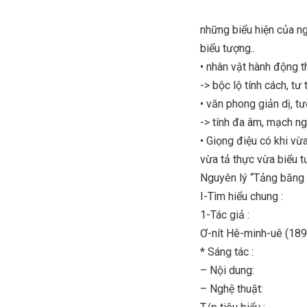
những biểu hiện của ngu
biểu tượng..
• nhân vật hành động t
-> bộc lộ tính cách, t
• văn phong giản dị, t
-> tính đa âm, mạch n
• Giọng điệu có khi vừa
vừa tả thực vừa biểu 
Nguyên lý “Tảng băng t
I-Tìm hiểu chung :
1-Tác giả :
Ơ-nít Hê-minh-uê (18
* Sáng tác :
– Nội dung:
– Nghệ thuật: