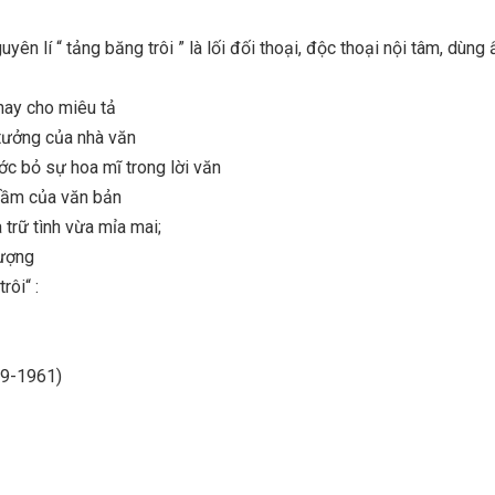
yên lí “ tảng băng trôi ” là lối đối thoại, độc thoại nội tâm, dùng 
hay cho miêu tả
ư tưởng của nhà văn
ước bỏ sự hoa mĩ trong lời văn
gầm của văn bản
 trữ tình vừa mỉa mai;
tượng
rôi“ :
99-1961)