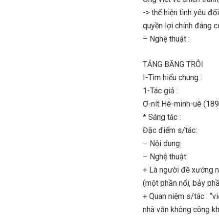
-> thể hiện tình yêu đ
quyền lợi chính đáng c
– Nghệ thuật :
TẢNG BĂNG TRÔI
I-Tìm hiểu chung :
1-Tác giả :
Ơ-nít Hê-minh-uê (18
* Sáng tác :
Đặc điểm s/tác:
– Nội dung:
– Nghệ thuật:
+ Là người đề xướng n
(một phần nổi, bảy ph
+ Quan niệm s/tác : “v
nhà văn không công kh