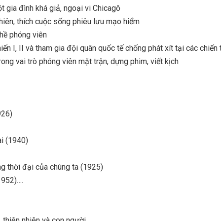
t gia đình khá giả, ngoại vi Chicagô
hiên, thích cuộc sống phiêu lưu mạo hiểm
ghề phóng viên
ến I, II và tham gia đội quân quốc tế chống phát xít tại các chiến 
rong vai trò phóng viên mặt trận, dựng phim, viết kịch
926)
i (1940)
g thời đại của chúng ta (1925)
1952)….
, thiên nhiên và con người