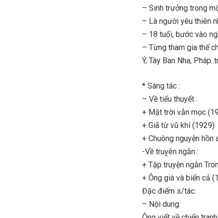
– Sinh trưởng trong mộ
– Là người yêu thiên n
– 18 tuổi, bước vào n
– Từng tham gia thế chi
Ý, Tây Ban Nha, Pháp..t
* Sáng tác :
– Về tiểu thuyết :
+ Mặt trời vẫn mọc (1
+ Giã từ vũ khí (1929)
+ Chuông nguyện hồn a
-Về truỵên ngắn :
+ Tập truyện ngắn Tron
+ Ông già và biển cả (
Đặc điểm s/tác:
– Nội dung:
Ông viết về chiến tranh