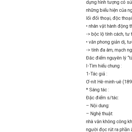
dựng hình tượng có sứ
những biểu hiện của ngu
lối đối thoại, độc thoạ
• nhân vật hành động t
-> bộc lộ tính cách, t
• văn phong giản dị, t
-> tính đa âm, mạch n
Đăc điểm nguyên lý “tả
I-Tìm hiểu chung :
1-Tác giả :
Ơ-nít Hê-minh-uê (18
* Sáng tác :
Đặc điểm s/tác:
– Nội dung:
– Nghệ thuật:
nhà văn không công kh
người đọc rút ra phần 