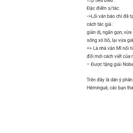
T/p tiêu biểu :
Đặc điểm s/tác:
->Lối văn báo chí đã 
cách tác giả :
giản dị, ngắn gọn; vừa
sống xô bồ, lại vừa gi
=> Là nhà văn Mĩ nổi t
đổi mới cách viết của n
– Được tặng giải Nob
Trên đây là dàn ý phân
Hêminguê, các bạn th