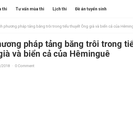
 thi
Tư vấn mùa thi
Lịch thi
Đề án tuyển sinh
ch phương pháp tảng băng trôi trong tiểu thuyết Ông già và biển cả của Hêmin
hương pháp tảng băng trôi trong ti
già và biển cả của Hêminguê
/2018
·
0 Comment