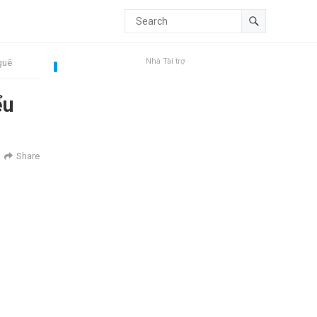
Nhà Tài trợ
guê
ểu
Share