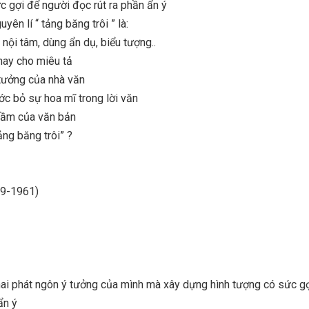
c gợi để người đọc rút ra phần ẩn ý
yên lí “ tảng băng trôi ” là:
i nội tâm, dùng ẩn dụ, biểu tượng..
hay cho miêu tả
ư tưởng của nhà văn
ước bỏ sự hoa mĩ trong lời văn
gầm của văn bản
ng băng trôi” ?
99-1961)
ai phát ngôn ý tưởng của mình mà xây dựng hình tượng có sức g
ẩn ý